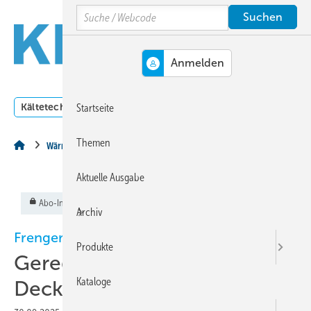
Springe
Springe
Springe
Search
auf
auf
auf
Hauptinhalt
Hauptmenü
SiteSearch
MENÜ
Kältetechnik
Klimatechnik
Lüftungstechnik
Dossi
Startseite
Themen
Wärmepumpentechnik
Aktuelle Ausgabe
Abo-Inhalt
Archiv
Frenger
Produkte
Geregelte
Kataloge
Deckenstrahlheizungen