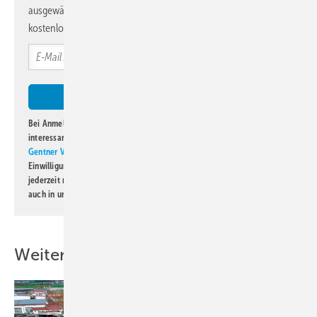
ausgewählte Informationen und Neuigkeiten, gebündelt und
kostenlos direkt ins Postfach.
Bei Anmeldung zu diesem Newsletter bin ich damit einverstanden, über
interessante Verlags- und Online-Angebote
der Marken der Alfons W.
Gentner Verlag GmbH & Co. KG
informiert zu werden. Diese
Einwilligung kann ich jederzeit widerrufen und eine Abmeldung ist
jederzeit möglich. Informationen zum Umgang mit Daten finden Sie
auch in unserer
Datenschutzerklärung
.
Weitere Inhalte