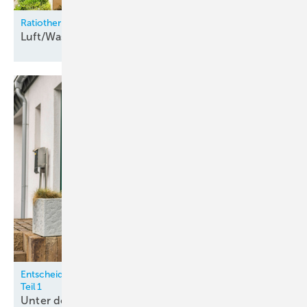
Ratiotherm
Luft/Wasser-Wärmepumpe für
Großgebäude
Entscheidungskriterien für Luft / Wasser-Wärmepumpen –
Teil 1
Unter der
Lupe