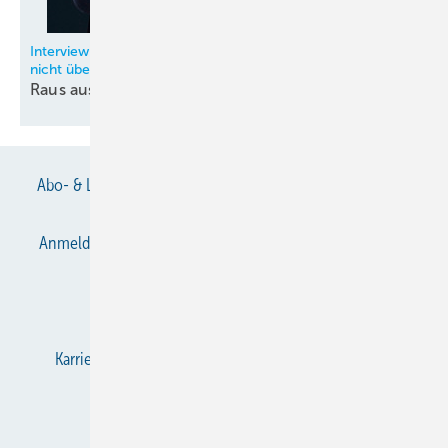
Interview: Abluft-Wärmepumpen haben Vorteile – die noch
nicht überall erkannt sind
Raus aus der
Nische?
Abo- & Leserservice
AGB
Alle Inhalte chronologisch
Anmelden
Anmeldung & Registrierung
Datenschutz
E-Paper
Gentner Verlag
Impressum
Karriere bei Gentner
KältenKlub
KK abonnieren
Team
Mediaservice