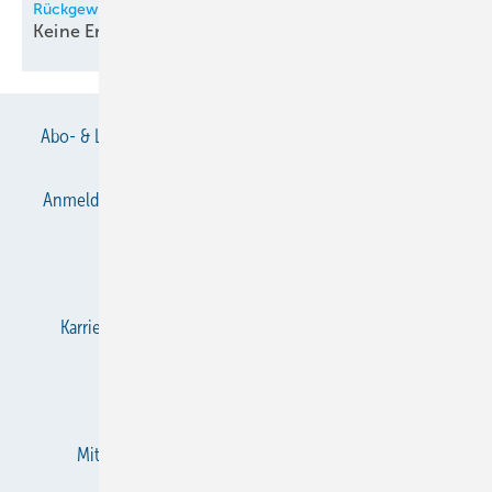
Rückgewinnung
Keine Energie
verlieren!
Abo- & Leserservice
AGB
Alle Inhalte chronologisch
Anmelden
Anmeldung & Registrierung
Datenschutz
E-Paper
Gentner Verlag
Impressum
Karriere bei Gentner
KältenKlub
KK abonnieren
Team
Mediaservice
Mitgliedschaften und Engagement
Newsletter