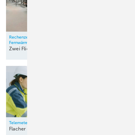
Rechenzentrum-Abwärme mit Wärmepumpen für
Fernwärmenetz nutzbar
Zwei Fliegen mit einer
Klappe
Telemeter Electronic
Flacher Gerätelüfter für die
Industrie