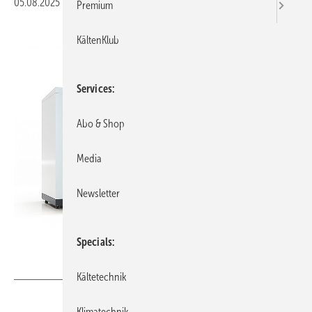
05.08.2025
|
Veröffentlicht in
Ausgabe 08-2025
Premium
KältenKlub
Services
Abo & Shop
Media
Newsletter
Specials
Bild: ÖkoFen
Kältetechnik
Klimatechnik