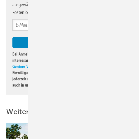
ausgewählte Informationen und Neuigkeiten, gebündelt und
kostenlos direkt ins Postfach.
Bei Anmeldung zu diesem Newsletter bin ich damit einverstanden, über
interessante Verlags- und Online-Angebote
der Marken der Alfons W.
Gentner Verlag GmbH & Co. KG
informiert zu werden. Diese
Einwilligung kann ich jederzeit widerrufen und eine Abmeldung ist
jederzeit möglich. Informationen zum Umgang mit Daten finden Sie
auch in unserer
Datenschutzerklärung
.
Weitere Inhalte