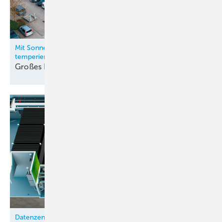
Mit Sonnenstrom und Wärmepumpe stets angenehm
temperiert
Großes
Kino
Datenzentrum nutzt Wärmepumpen für Heizenergie-