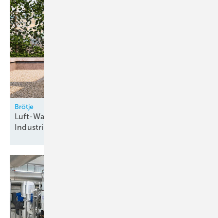
Brötje
Luft-Wasser-Wärmepumpe für Gewerbe und
Industrie