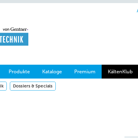
Produkte
Kataloge
Premium
KältenKlub
ik
Dossiers & Specials