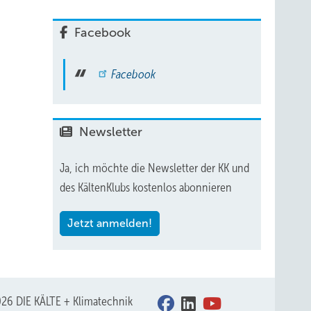
BBC
e
Facebook
Facebook
in
g im
r
Newsletter
Ja, ich möchte die Newsletter der KK und
des KältenKlubs kostenlos abonnieren
nk 1960
chnik
Jetzt anmelden!
zu
tzung:
26 DIE KÄLTE + Klimatechnik