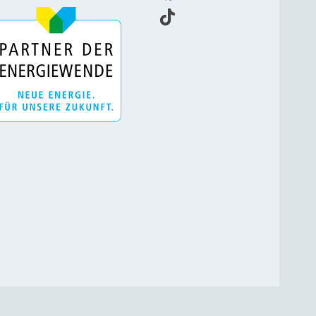
nd
 mit
lich
 die
ng