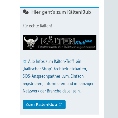
er
ttel
Hier geht's zum KältenKlub
Für echte Kälten!
re
keiten
mt
Alle
Infos zum Kälten-Treff, ein
gen“,
„kältischer Shop“, Fachbetriebskarten,
SOS-Ansprechpartner uvm. Einfach
registrieren, informieren und im einzigen
Netzwerk der Branche dabei sein.
smacht
s von
Zum KältenKlub