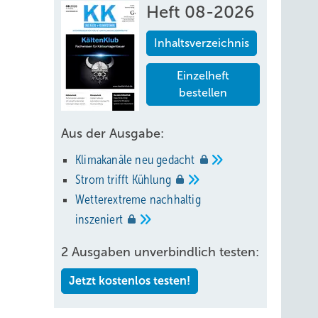
Heft 08-2026
Inhaltsverzeichnis
Einzelheft
bestellen
Aus der Ausgabe:
me, die
Klimakanäle neu
gedacht
nen
Strom trifft
Kühlung
 Tausch
Wetterextreme nachhaltig
ierten.
inszeniert
2 Ausgaben unverbindlich testen:
aum
Jetzt kostenlos testen!
cht.