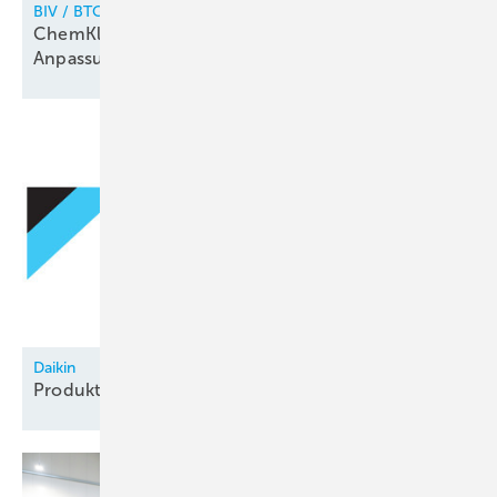
BIV / BTGA / BWP / BFS / FGK / VDKF
ChemKlimaschutzV: Branchenverbände fordern
Anpassungen
Daikin
Produktion
restrukturiert