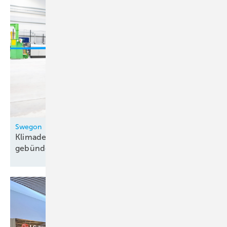
Swegon
Klimadecken-Produktion in Heppenheim
gebündelt