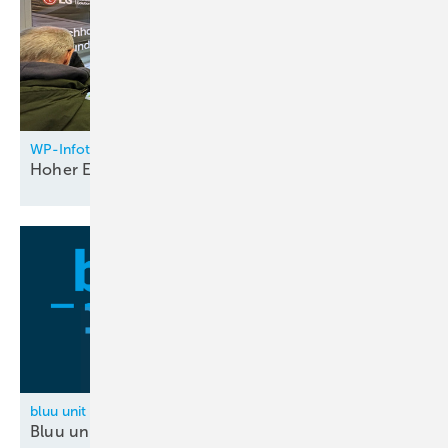
WP-Infotag Stuttgart
Hoher
Endkundenbedarf
bluu unit
Bluu unit integriert KKT
Innovations