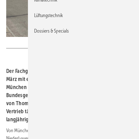
Lüftungstechnik
Dossiers & Specials
Fischer
Der Fachgroßhändler Fischer Kälte-Klima startet Ende
März mit einer Eröffnungswoche den Verkauf in
München mit seiner nun elften Niederlassung im
Bundesgebiet. Geleitet wird der neue Standort zukünftig
von Thomas Penning, der bereits seit 2020 für Fischer im
Vertrieb tätig ist und wie sein Stellvertreter Felix Müller
langjährige Branchenerfahrung und Expertise mitbringt.
Von München aus wird Fischer die Kundenbasis in Oberbayern,
Niederbayern sowie Teilen Schwabens bedienen. In den