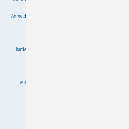
Anmelden
Anmeldung & Registrierung
Datenschutz
E-Paper
Gentner Verlag
Impressum
Karriere bei Gentner
KältenKlub
KK abonnieren
Team
Mediaservice
Mitgliedschaften und Engagement
Newsletter
RSS-Feed
Privacy Manager
Veranstaltungen / Webinare