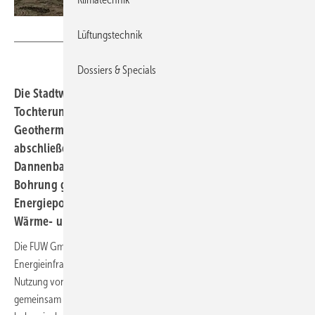
Stadtwerke Bochum
Lüftungstechnik
Dossiers & Specials
Die Stadtwerke Bochum konnten mit ihrem
Tochterunternehmen FUW GmbH die erste
Geothermiebohrung in rund 340 Meter Tiefe erfolgreich
abschließen. Der alte Stollen der ehemaligen Zeche
Dannenbaum ist erreicht, parallel wird die zweite
Bohrung gestartet. Die Bohrungen dienen dazu, das
Energiepotenzial von Grubenwasser für eine kombinierte
Wärme- und Kälteversorgung nutzbar zu machen.
Die FUW GmbH und die Fraunhofer-Einrichtung für
Energieinfrastrukturen und Geothermie IEG erkunden gemeinsam die
Nutzung von Grubenwasser am Standort Mark 51°7. Sie entwickelten
gemeinsam das Wärme- und Kältekonzept des neuen Standorts,