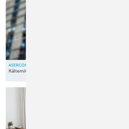
ASERCOM
Kältemittel unter
Druck