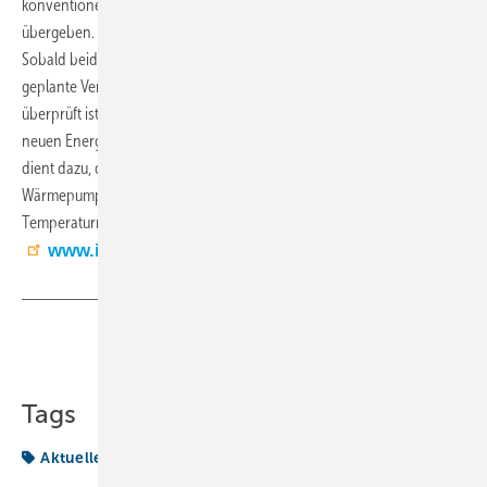
konventionelle Kälteanlagen an das Kältenetz von Mark 51°7
übergeben.
Sobald beide Bohrungen erfolgreich abgeteuft sind und auch die
geplante Verfügbarkeit des Grubenwassers durch Pumpversuche
überprüft ist, kann die Planung der Anlagentechnik innerhalb der
neuen Energiezentrale Ost finalisiert werden. Die Energiezentrale Ost
dient dazu, die im Grubenwasser enthaltene Wärme mittels
Wärmepumpen auf die für die Versorgung der Kunden erforderlichen
Temperaturniveaus zu bringen. (OB)
www.ieg.fraunhofer.de
Teilen
Link kopieren
Tags
Aktuelles aus der Branche
Wärme