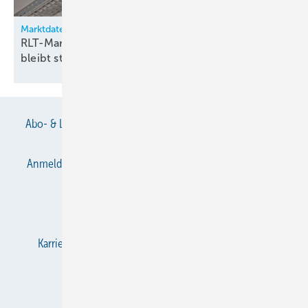
Marktdaten
RLT-Markt gibt 2025 leicht nach – Beschäftigung
bleibt
stabil
Abo- & Leserservice
AGB
Alle Inhalte chronologisch
Anmelden
Anmeldung & Registrierung
Datenschutz
E-Paper
Gentner Verlag
Impressum
Karriere bei Gentner
KältenKlub
KK abonnieren
Team
Mediaservice