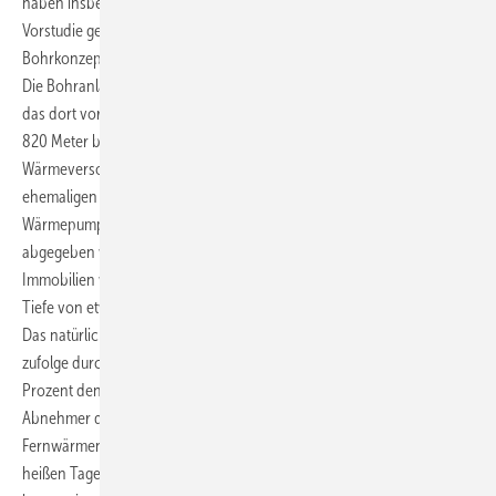
haben insbesondere die Machbarkeit in einer wissenschaftlichen
Vorstudie geklärt und setzen nun mit der Bohrfirma MND Drilling das
Bohrkonzept um.
Die Bohranlage soll die ehemalige Steinkohlezeche Dannenbaum und
das dort vorhandene Grubenwasser über zwei Bohrungen – circa
820 Meter bzw. ca. 340 Meter tief – erschließen. Für die
Wärmeversorgung soll das rund 30°C warme Grubenwasser der
ehemaligen Zeche Dannenbaum zu Tage gefördert, über
Wärmepumpen auf ca. 45°C erwärmt und anschließend in das Netz
abgegeben werden. Auch für die Kälteversorgung der entstehenden
Immobilien wird das Grubenwasser genutzt. Dafür wird aus einer
Tiefe von etwa 340 Metern ca. 18°C »kaltes« Wasser gefördert.
Das natürliche Energiepotenzial des Grubenwassers wird Prognosen
zufolge durch diese optimale energetische Ausnutzung zu mehr als 75
Prozent den Wärme- und Kältebedarf der angeschlossenen
Abnehmer decken. Der verbleibende Wärmebedarf wird aus dem
Fernwärmenetz der FUW GmbH gedeckt. Kältemengen, die an sehr
heißen Tagen zusätzlich erforderlich sind, werden über