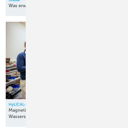
Was erwarten Handwerker von
Akkus?
HyLICAL-Partner MAGNOTHERM und HZDR
Magnetische Kühlung für effizientere
Wasserstoff-Verflüssigung