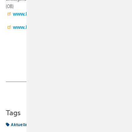
(OB)
www.kaut-hitachi.de
www.bosch.de
Teilen
Link kopieren
Tags
Aktuelles aus der Branche