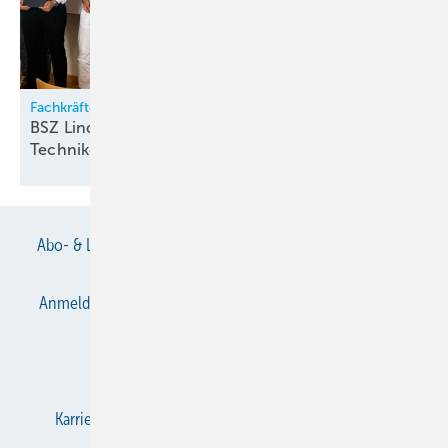
Fachkräftesicherung
BSZ Lindau ver­ab­schie­det ers­ten
Tech­ni­ker­jahr­gang
Abo- & Leserservice
AGB
Alle Inhalte chronologisch
Anmelden
Anmeldung & Registrierung
Datenschutz
E-Paper
Gentner Verlag
Impressum
Karriere bei Gentner
KältenKlub
KK abonnieren