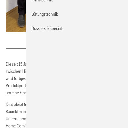
Lüftungstechnik
Dossiers & Specials
Kaut-Hitachi
Die seit 15 Jahren bestehende exklusive Vertriebspartnerschaft
zwischen Hitachi und Kaut für Raumklimaprodukte in Deutschland
wird fortgesetzt. Im Zuge der Zusammenarbeit erweitert Hitachi sein
Produktportfolio um eine Monoblock-Wärmepumpe mit R290 sowie
um eine Einstiegsserie bei den Wandgeräten.
Kaut bleibt für weitere Jahre exklusiver Vertriebspartner für Hitachi-
Raumklimaprodukte in Deutschland. Die Partnerschaft der beiden
Unternehmen besteht seit 15 Jahren. Hitachi ist eine Marke der Bosch
Home Comfort Group. Tino Hirsch, Leiter Vertrieb und Marketing bei