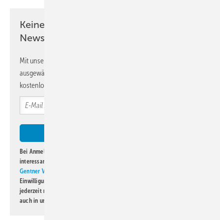
Keine Zeit? Kein Problem mit dem KK
Newsletter!
Mit unserem Newsletter erhalten Sie regelmäßig von uns
ausgewählte Informationen und Neuigkeiten, gebündelt und
kostenlos direkt ins Postfach.
Bei Anmeldung zu diesem Newsletter bin ich damit einverstanden, über
interessante Verlags- und Online-Angebote
der Marken der Alfons W.
Gentner Verlag GmbH & Co. KG
informiert zu werden. Diese
Einwilligung kann ich jederzeit widerrufen und eine Abmeldung ist
jederzeit möglich. Informationen zum Umgang mit Daten finden Sie
auch in unserer
Datenschutzerklärung
.