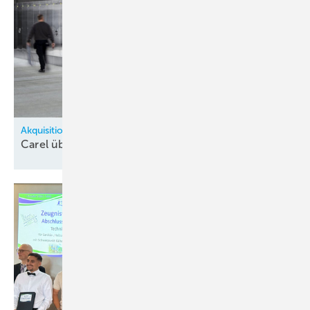
Akquisitionen
Carel übernimmt Entfeuch­tungs­spe­zialist
Cotes