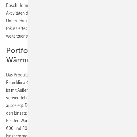
Bosch Home Comfort Deutschland, verantwortet zukünftig auch die
Aktivitäten der Marke Hitachi im Bereich Raumklimatisierung. Laut
Unternehmensangaben ist es das Ziel, die Marktposition durch ein
fokussiertes Portfolio und die Unterstützung der Partner
weiterzuentwickeln.
Portfolioerweiterung bei
Wärmepumpen und Wandgeräten
Das Produktportfolio wird um eine Wärmepumpe und eine
Raumklima-Serie ergänzt. Die Monoblock-Wärmepumpe airH2O 800
ist mit Außeneinheiten von 4 bis 14 kW Leistung verfügbar. Sie
verwendet das Kältemittel R290 und ist für das Heizen und Kühlen
ausgelegt. Die erreichbare Vorlauftemperatur liegt bei bis zu 75 °C, was
den Einsatz im Neubau und in der Modernisierung ermöglicht.
Bei den Wandgeräten werden die bestehenden Serien airHome 400,
600 und 800 um das Modell airHome 200 ergänzt. Dieses ist als
Einstiegsmodell für das preissensible Segment positioniert.