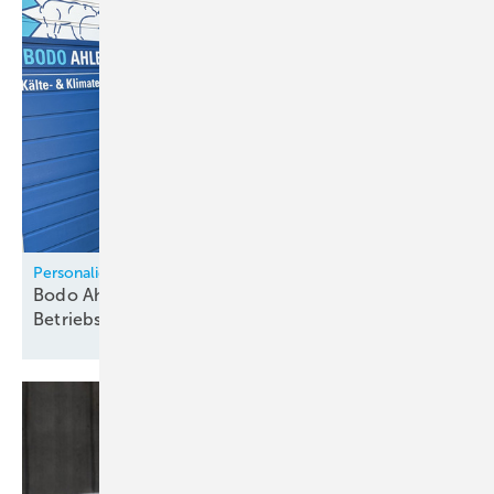
Personalie
Bodo Ahlers erhält Ehrenurkunde zum 30-jährigen
Betriebsjubiläum