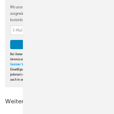
Mit unserem Newsletter erhalten Sie regelmäßig von uns
ausgewählte Informationen und Neuigkeiten, gebündelt und
kostenlos direkt ins Postfach.
Bei Anmeldung zu diesem Newsletter bin ich damit einverstanden, über
interessante Verlags- und Online-Angebote
der Marken der Alfons W.
Gentner Verlag GmbH & Co. KG
informiert zu werden. Diese
Einwilligung kann ich jederzeit widerrufen und eine Abmeldung ist
jederzeit möglich. Informationen zum Umgang mit Daten finden Sie
auch in unserer
Datenschutzerklärung
.
Weitere Inhalte