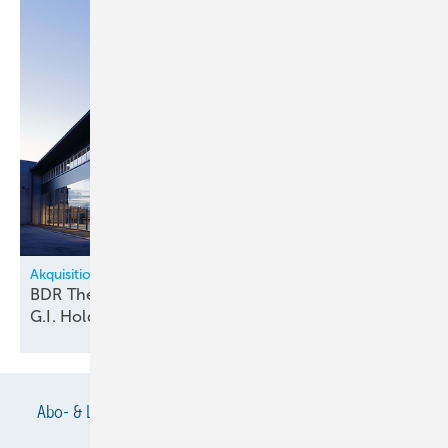
Akquisitionen
BDR Thermea übernimmt vollständig italienische
G.I.
Holding
Abo- & Leserservice
AGB
Alle Inhalte chronologisch