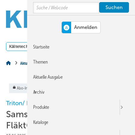
Springe
Springe
Springe
Search
auf
auf
auf
Hauptinhalt
Hauptmenü
SiteSearch
MENÜ
Kältetechnik
Klimatechnik
Lüftungstechnik
Dossi
Startseite
Themen
Aktuelles aus der Branche
Aktuelle Ausgabe
Abo-Inhalt
Archiv
Triton/ Fläkt
Produkte
Samsung übernimmt
Kataloge
FläktGroup