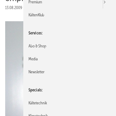
Premium
13.08.2009
|
Veröffentlicht in
Ausgabe 08-2009
KältenKlub
Services
Abo & Shop
Media
Newsletter
Specials
Kältetechnik
Klimatechnik