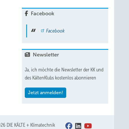
Facebook
nehm
Facebook
oder
Newsletter
,
die
Ja, ich möchte die Newsletter der KK und
des KältenKlubs kostenlos abonnieren
Jetzt anmelden!
en. In
nsität
26 DIE KÄLTE + Klimatechnik
und