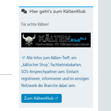
wendung
Hier geht's zum KältenKlub
hte mit
eise
Für echte Kälten!
ktion
es
Alle
Infos zum Kälten-Treff, ein
„kältischer Shop“, Fachbetriebskarten,
SOS-Ansprechpartner uvm. Einfach
igsten
registrieren, informieren und im einzigen
Netzwerk der Branche dabei sein.
ch
Zum KältenKlub