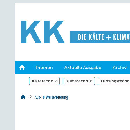
Springe
Springe
Springe
auf
auf
auf
Hauptinhalt
Hauptmenü
SiteSearch
Themen
Aktuelle Ausgabe
Archiv
Kältetechnik
Klimatechnik
Lüftungstechn
Aus- & Weiterbildung