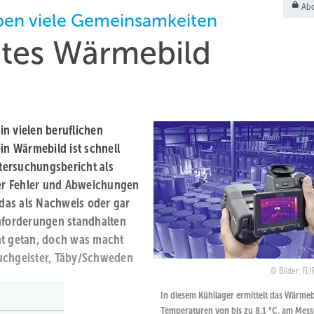
Abo
ben viele Gemeinsamkeiten
utes Wärmebild
n vielen beruflichen
in Wärmebild ist schnell
tersuchungsbericht als
er Fehler und Abweichungen
 das als Nachweis oder gar
Anforderungen standhalten
ht getan, doch was macht
uchgeister, Täby/Schweden
Bilder: FL
In diesem Kühllager ermittelt das Wärmeb
Temperaturen von bis zu 8,1 °C, am Mes