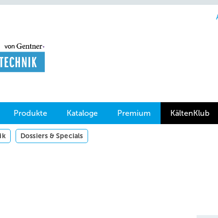
Produkte
Kataloge
Premium
KältenKlub
ik
Dossiers & Specials