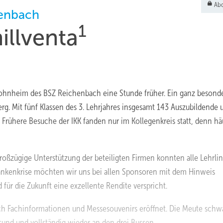
Abo
henbach
1
illventa
Wohnheim des BSZ Reichenbach eine Stunde früher. Ein ganz besond
rg. Mit fünf Klassen des 3. Lehrjahres insgesamt 143 Auszubildende 
 Frühere Besuche der IKK fanden nur im Kollegenkreis statt, denn häu
zügige Unterstützung der beteiligten Firmen konnten alle Lehrlin
e Bankenkrise möchten wir uns bei allen Sponsoren mit dem Hinweis
für die Zukunft eine exzellente Rendite verspricht.
ch Fachinformationen und Messesouvenirs eröffnet. Die Meute sch
und und vollständig ­wieder an den drei Bussen.