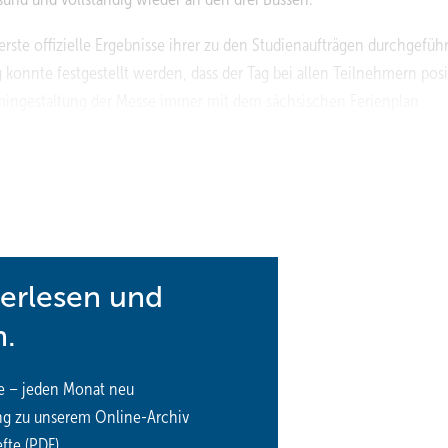
rste offizielle Ergebnisse ihrer zu den Studienaufträgen durchgefüh
konnte festgestellt werden, dass der Tag bei allen Teilnehmern posi
Termingestaltung der Messe immer mit dem sächsischen Ferienplan
ullehrer der Mechatroniker für Kältetechnik auf der BSZ
terlesen und
n.
e – jeden Monat neu
ng zu unserem Online-Archiv
fte (PDF)