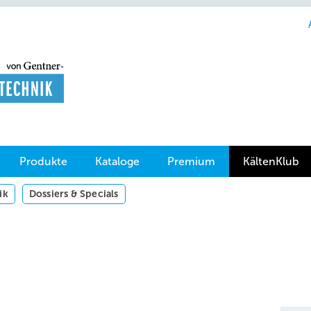
Produkte
Kataloge
Premium
KältenKlub
ik
Dossiers & Specials