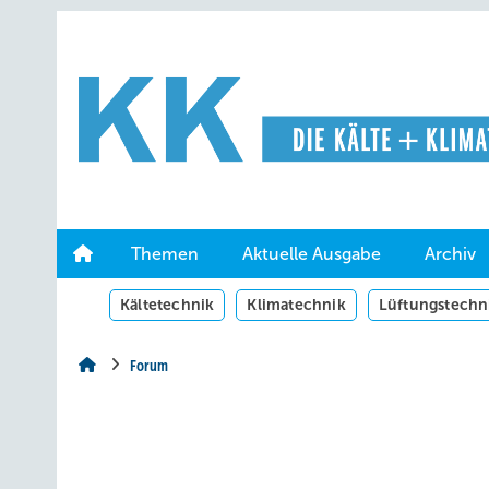
Springe
Springe
Springe
auf
auf
auf
Hauptinhalt
Hauptmenü
SiteSearch
Themen
Aktuelle Ausgabe
Archiv
Kältetechnik
Klimatechnik
Lüftungstechn
Forum