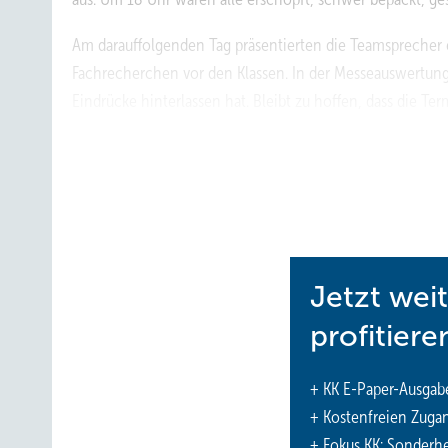
Am darauffolgenden Tag präsentierten die Teamsprecher e
Fachrecherchen vor den Klassen. In der Messeauswertung 
Eindrücke hinterlassen hat. Bleibt zu hoffen, dass die 
harmoniert.
https://bsz-vogtland.de/reichenbach/
1
Dieser Besuchsbericht wurde von Holger Kühl, Berufssch
Reichenbach/Vogtland, verfasst.
Jetzt wei
profitiere
+ KK E-Paper-Ausgab
+ Kostenfreien Zuga
+ Fokus KK: Sonderhe