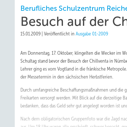
Berufliches Schulzentrum Reic
Besuch auf der Ch
15.01.2009
|
Veröffentlicht in
Ausgabe 01-2009
Am Donnerstag, 17. Oktober, klingelten die Wecker im 
Schultag stand bevor der Besuch der Chillventa in Nürnbe
Lehrer ging es vom Vogtland in die fränkische Metropole.
der Messetermin in den sächsischen Herbstferien.
Durch umfangreiche Beschaffungsmaßnahmen und die groß
Freikarten versorgt werden. Mit Blick auf die derzeitig
bedanken, dass das Geld sehr gut angelegt worden ist und 
Nach dem obligatorischen Gruppenfoto war die Jagd na
aus. Um 18 Uhr waren alle erschöpft, schwer bepackt, ges