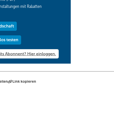
nstaltungen mit Rabatten
dschaft
los testen
eilen
Link kopieren