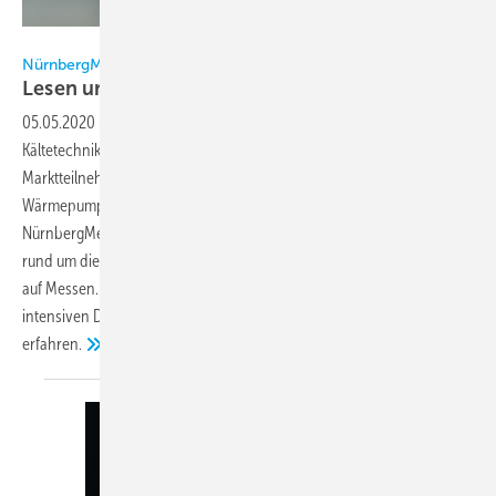
NürnbergMesse
NürnbergMesse
Lesen und
mitmachen!
05.05.2020
-
Die Chillventa ist die Weltleitmesse zum Thema
Kältetechnik und damit der zentrale, weltweite Treffpunkt der
Marktteilnehmer in den Bereichen Kälte, Klima, Lüftung und
Wärmepumpen. Petra Wolf, Mitglied der Geschäftsleitung der
NürnbergMesse, gibt in ihrem Interview Einblicke zur aktuelle Lage
rund um die Chillventa und die Auswirkungen der Corona-Pandemie
auf Messen. Sie beschreibt, wie wichtig es gerade jetzt ist im
intensiven Dialog mit den Kunden zu stehen und deren Meinung zu
erfahren.