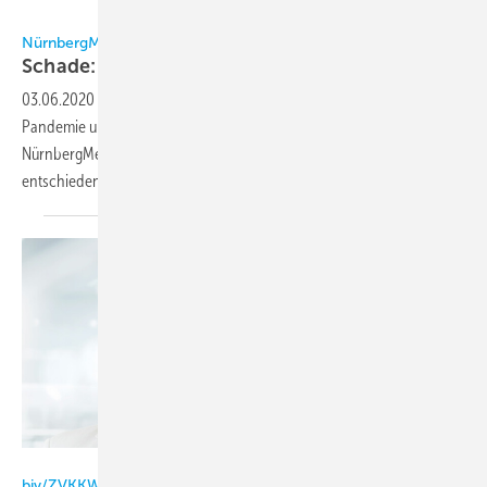
NürnbergMesse
NürnbergMesse
Schade: Chillventa erst wieder 2022
03.06.2020
-
Vor dem Hintergrund der anhaltenden Corona-
Pandemie und ihren Auswirkungen auf die Weltwirtschaft hat die
NürnbergMesse in enger Abstimmung mit dem Messebeirat
entschieden, die Chillventa 2020 nicht
durchzuführen.
NürnbergMesse
biv/ZVKKW