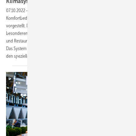
Klimasysteme auf der
Chillventa
07.10.2022
-
Clivet hat eine effiziente Antwort auf die
Komfortbedürfnisse bei der Lüftung großflächiger Liegenschaften
vorgestellt. Das Clivet Enhanced VRF System ist spezialisiert auf die
besonderen Klimaanforderungen von Einkaufszentren, Büros, Hotels
und Restaurants, Unterhaltungseinrichtungen und Krankenhäusern.
Das System meistert die verschiedenen Herausforderungen, die mit
den speziellen Funktionen dieser Flächen verbunden
sind.