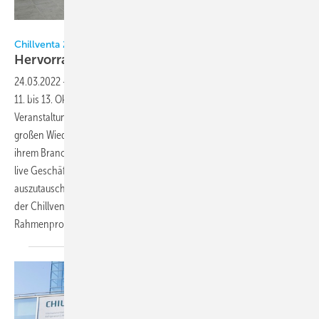
NürnbergMesse
Chillventa 2022
Hervorragende
Aussichten
24.03.2022
-
Die Chillventa, Weltleitmesse der Kältetechnik, feiert vom
11. bis 13. Oktober 2022 in Nürnberg ihr Comeback, die erste Vor-Ort-
Veranstaltung seit 2018. Alle Beteiligten fiebern bereits jetzt dem
großen Wiedersehen entgegen: Das Commitment der Community zu
ihrem Branchenhighlight ist ungebremst, der Bedarf, endlich wieder
live Geschäftskontakte zu knüpfen und Trends, Lösungen und Wissen
auszutauschen größer denn je. Intensiv vorbereitet werden derzeit
der Chillventa CONGRESS am Vortag und das umfangreiche
Rahmenprogramm über alle drei
Tage.