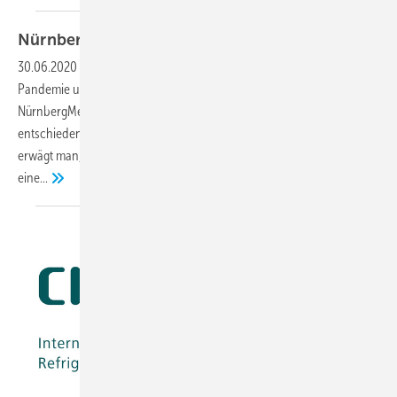
Nürnbergmesse: Chillventa erst wieder
2022
30.06.2020
-
Vor dem Hintergrund der anhaltenden Corona-
Pandemie und ihren Auswirkungen auf die Weltwirtschaft hat die
NürnbergMesse in enger Abstimmung mit dem Messebeirat
entschieden, die Chillventa 2020 nicht durchzuführen. Stattdessen
erwägt man, Teile der Messe im Herbst zu digitalisieren. Dazu soll
eine...