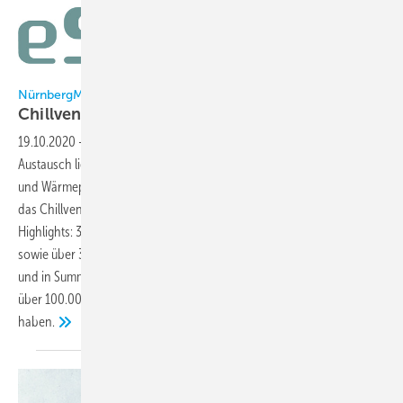
NürnbergMesse
NürnbergMesse
Chillventa eSpecial als Erfolg
gewertet
19.10.2020
-
Drei Tage voller Vorträge, neuer Produkte und regem
Austausch liegen hinter der internationalen Kälte-, Klima-, Lüftungs-
und Wärmepumpen-Community. Vom 13. bis 15. Oktober 2020 bot
das Chillventa eSpecial mit begleitendem Chillventa Congress etliche
Highlights: 30 Vorträge bei Chillventa Congress, 75 Fachvorträge
sowie über 300 Roundtables von 207 ausstellenden Unternehmen
und in Summe über 6.800 Teilnehmer aus 113 Ländern, die sich in
über 100.000 Chatnachrichten und 1.200 Videocalls ausgetauscht
haben.