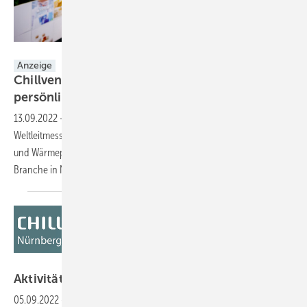
Messe Nürnberg GmbH
Anzeige
Chillventa 2022: Ihre Community - live und
persönlich!
13.09.2022
-
Endlich ist es wieder so weit: Die Chillventa,
Weltleitmesse der Kältetechnik mit dazugehöriger Klima-, Lüftungs-
und Wärmepumpentechnik ist im Oktober wieder der Treffpunkt der
Branche in
Nürnberg.
Bild: NürnbergMesse
Aktivitäten auf der
Chillventa
05.09.2022
-
Die Chillventa, Branchentreff der internationalen Kälte-,