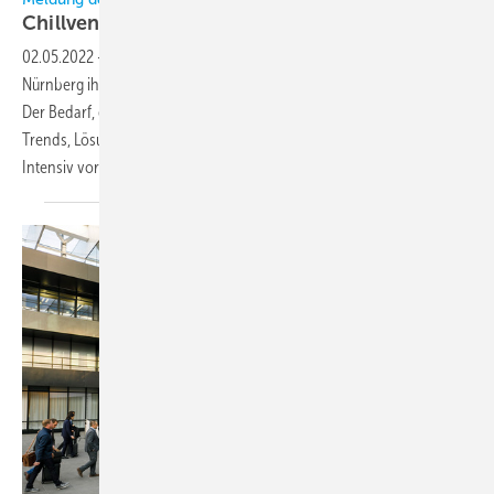
Chillventa 2022: Hervorragende
Aussichten
02.05.2022
-
Die Chillventa feiert vom 11. bis 13. Oktober 2022 in
Nürnberg ihr Comeback, die erste Vor-Ort-Veranstaltung seit 2018.
Der Bedarf, endlich wieder live Geschäftskontakte zu knüpfen und
Trends, Lösungen und Wissen auszutauschen, ist größer denn je.
Intensiv vorbereitet werden derzeit der
Chillventa...