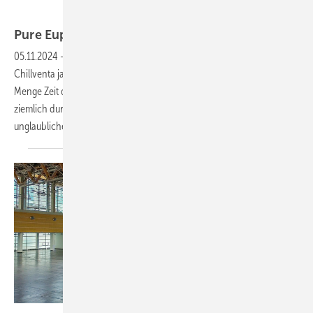
Pure
Euphorie
05.11.2024
-
Das waren drei wunderbare Messetage. Für viele ging die
Chillventa ja schon viel früher los. Mit dem Aufbau usw. ging auch eine
Menge Zeit drauf und so manch einer war bereits am ersten Messetag
ziemlich durch. Es ist halt anstrengend. Ich wünschte, Sie hätten das
unglaubliche Chaos in
den...
Bild: KältenKlub