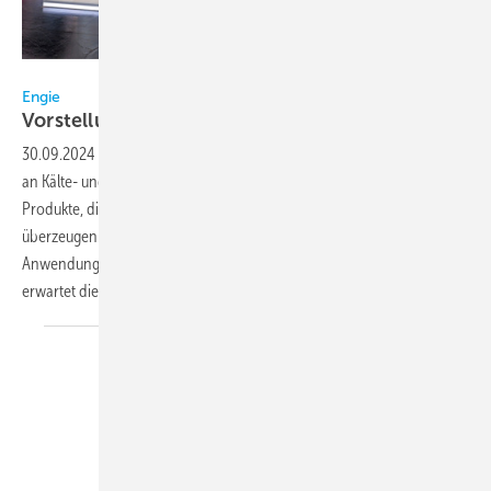
Bild: Engie
Engie
Vorstellung für
2025
30.09.2024
-
Engie Refrigeration wird auf der Chillventa ihr Portfolio
an Kälte- und Wärmelösungen vorstellen. Im Mittelpunkt stehen
Produkte, die durch hohe Energieeffizienz und Nachhaltigkeit
überzeugen und in verschiedenen Branchen und
Anwendungsbereichen zum Einsatz kommen. Eine Produktneuheit
erwartet
die...