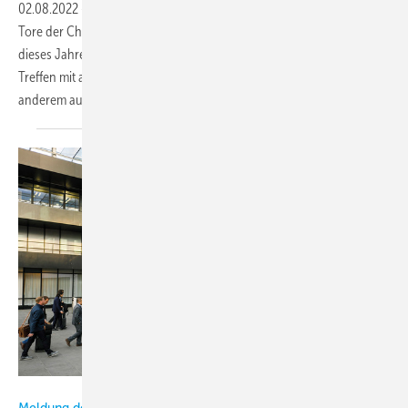
02.08.2022
-
Es sind nur noch ein paar Wochen, dann öffnen sich die
Tore der Chillventa. Die ganze Branche freut sich sicherlich schon auf
dieses Jahreshighlight. Endlich wieder persönliche Gespräche, viele
Treffen mit altbekannten Gesichtern und viele Aktionen. Unter
anderem auch der Kältische
Fotowettbewerb...
Bild: NürnbergMesse
Meldung des Monats