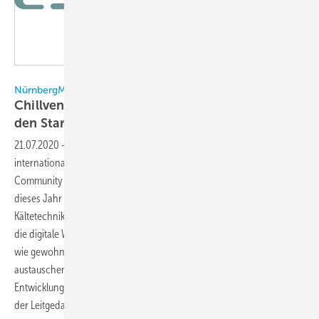
MesseNürnberg
NürnbergMesse
Chillventa eSpecial geht im Oktober digital an
den
Start
21.07.2020
-
Vom 13. bis 15. Oktober bietet das Chillventa eSpecial der
internationalen Kälte-, Klima-, Lüftungs- und Wärmepumpen
Community an drei Tagen Fachwissen, Dialog und Innovationen pur –
dieses Jahr erstmals als virtuelles Event. Die Weltleitmesse der
Kältetechnik nimmt den Spirit und Schwung der Veranstaltung mit in
die digitale Welt. Die Teilnehmer können auf dem Chillventa eSpecial
wie gewohnt Kontakte knüpfen, ihr Netzwerk pflegen, Wissen
austauschen und gemeinsam über neue Produkte, Projekte und
Entwicklungen in der Branche diskutieren. Im Fokus steht auch hier
der Leitgedanke: Chillventa Connecting
Experts.