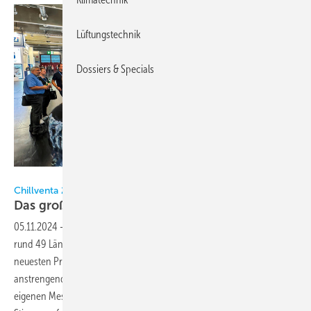
Lüftungstechnik
Dossiers & Specials
Bild: KK/KältenKlub
Chillventa 2024
Das große
Familientreffen
05.11.2024
-
Vom 8. bis 10. Oktober präsentierten 1010 Aussteller aus
rund 49 Ländern den 32.796 Messebesuchern aus aller Welt ihre
neuesten Produkte und Dienstleistungen. Voll und laut war es. Und
anstrengend. Aber wieder einmal so richtig klasse. Auf unserem
eigenen Messestand und auch auf den anderen Ständen war die