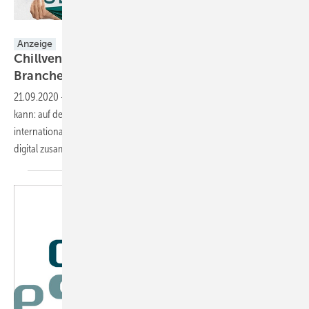
NürnbergMesse GmbH
Anzeige
Chillventa eSpecial – DAS digitale
Branchenhighlight!
21.09.2020
-
Selbst wenn man sich dieses Jahr nicht physisch treffen
kann: auf dem Chillventa eSpecial im Oktober kommt die
internationale Kälte-, Klima-, Lüftungs- und Wärmepumpenbranche
digital
zusammen!