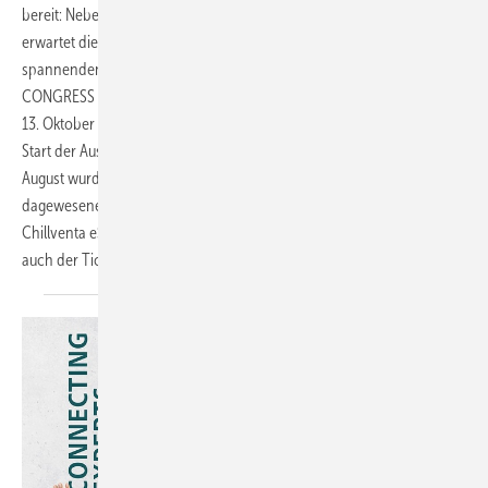
bereit: Neben den Firmenprofilen und Produktpräsentationen
erwartet die Teilnehmer ein hochkarätiges Vortragsprogramm mit
spannenden aktuellen Branchenthemen. Auch der Chillventa
CONGRESS am
13. Oktober findet in diesem Jahr virtuell statt. Spätestens nach dem
Start der Ausstelleranmeldung für das Chillventa eSpecial Anfang
August wurde klar: Der Bedarf der Branche, sich in diesen noch nie
dagewesenen Zeiten zu vernetzen und auszutauschen, ist hoch. Das
Chillventa eSpecial bietet diese Plattform. Seit einigen Tagen ist nun
auch der Ticketshop für interessierte Besucher
geöffnet.