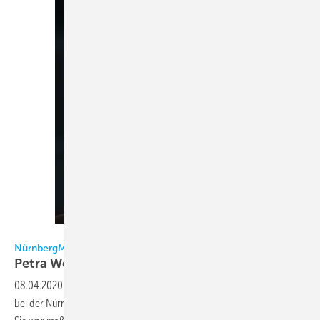
NürnbergMesse
NürnbergMesse
Petra Wolf zurück an Bord der
Chillventa
08.04.2020
-
Nach gut zehn Jahren und unterschiedlichen Stationen
bei der NürnbergMesse ist Petra Wolf wieder an Bord der Chillventa.