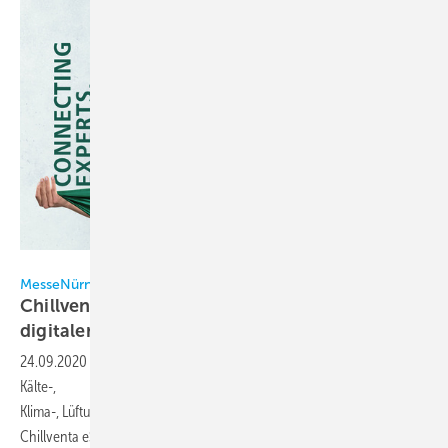
NürnbergMesse
MesseNürnberg
Chillventa eSpecial: Willkommen in der
digitalen
Welt
24.09.2020
-
Vom 13. bis 15. Oktober 2020 trifft sich die internationale
Kälte-,
Klima-, Lüftungs- und Wärmepumpen Community online zum
Chillventa eSpecial. Das virtuelle Event hält zahlreiche Highlights