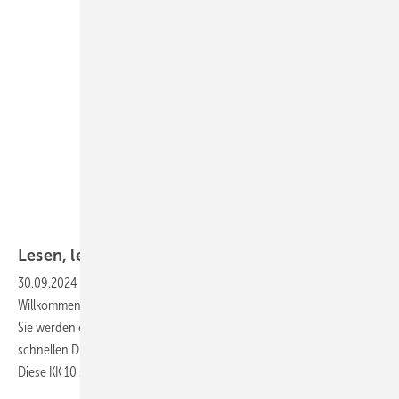
Lesen, lernen,
feiern
30.09.2024
-
Mit dieser Heftausgabe heißen wir Sie herzlich
Willkommen zur neuen KK. Wir haben das Heft komplett überarbeitet.
Sie werden es schon auf der Titelseite bemerkt haben und beim
schnellen Durchblättern werden Ihnen einige neue Dinge auffallen.
Diese KK 10 steht ganz im Licht der Chillventa
und...