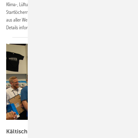
Klima-, Lüftungs- und Wärmepumpen-Community, steht bereits in den
Startlöchern. Vom 11. bis 13. Oktober 2022 können sich hier Fachleute
aus aller Welt über aktuelle Trends und neueste Entwicklungen in allen
Details informieren, endlich
wieder...
Bild: KK-Redaktion
Kältischer Fotowettbewerb
2022