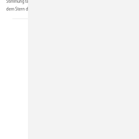
Stimmung fantastisch. Unser KK- und KältenKlub-Stand stand unter
dem Stern des
Familientreffens.