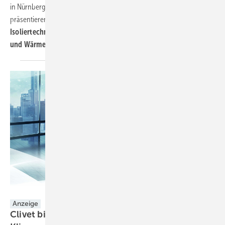
in Nürnberg. Rund
1000 Aussteller
aus knapp
50 Ländern
präsentieren ihre Innovationen im Bereich
Kältetechnik,
Isoliertechnik, MSR- Technik, Automation, Klimatechnik, Lüftung
und
Wärmepumpen.
Clivet GmbH
Anzeige
Clivet bietet Großflächenkomfort - Neue