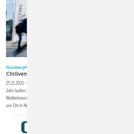
NürnbergMesse
NürnbergMesse
Chillventa
2022
25.11.2021
-
Nach dem Erfolg des European Heat Pump Summit dieses
Jahr laufen die Vorbereitungen für die Chillventa auf Hochtouren. Die
Weltleitmesse der Kältetechnik findet vom 11. bis 13. Oktober 2022 live
vor Ort in Nürnberg
statt.