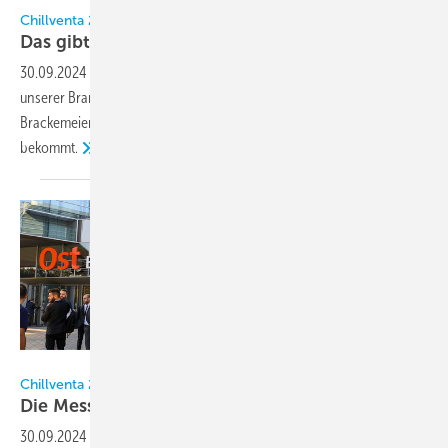
Chillventa 2024
Das gibt es zu
sehen
30.09.2024
-
Die Chillventa hat sich als die bedeutendste Fachmesse
unserer Branche etabliert. Wir haben mit Marketingleiter Bertold
Brackemeier darüber gesprochen, was man als Besucher geboten
bekommt.
Bild: NürnbergMesse
Chillventa 2024
Die Messe der
Messen
30.09.2024
-
Die Chillventa 2024 ist vom 8. bis 10. Oktober erneut der