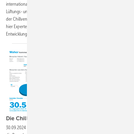
internationale Dreh- und Angelpunkt der weltweiten Kälte-, Klima-,
Lüftungs- und Wärmepumpen-Community. Bereits am Vortag findet
der Chillventa CONGRESS statt. Kompakt an einem Tag können sich
hier Experten aus aller Welt über aktuelle Trends und neueste
Entwicklungen tiefgehend
informieren.
Die Chillventa in
Zahlen
30.09.2024
-
Die Chillventa 2024 ist erneut der zentrale Treffpunkt für