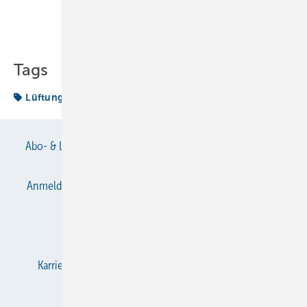
Teilen
Link kopieren
Tags
Lüftung
Schule
Abo- & Leserservice
AGB
Alle Inhalte chronologisch
Anmelden
Anmeldung & Registrierung
Datenschutz
E-Paper
Gentner Verlag
Impressum
Karriere bei Gentner
KältenKlub
KK abonnieren
Team
Mediaservice