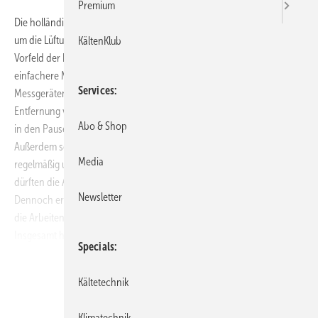
Premium
Die holländische Regierung stellt 360 Millionen Euro zur Verfügung,
um die Lüftung in Schulen zu verbessern. Dazu gehören, noch im
KältenKlub
Vorfeld der Installierung ausgefeilterer Lüftungssysteme, auch
einfachere Maßnahmen wie zum Beispiel die Installierung von CO2-
Services
Messgeräten, die Anhebung der Heizungstemperaturen und
Entfernung von Abdeckungen, um so die Klassenräume häufiger und
Abo & Shop
in den Pausen zu lüften.
Außerdem sollten Schulen überprüfen, ob die Lüftungsanlagen
Media
regelmäßig und vertragsgemäß gewartet werden. Die neuen Vorgaben
dürften die Auftragslage der Installateure erheblich verbessern.
Newsletter
Dennoch erwartet der niederländische Verband keine Engpässe, da
die Arbeiten phasenweise vorangehen sollen.
Insgesamt haben die Schulen drei Jahre Zeit, um die neuen
Specials
Lüftungsvorgaben zu erfüllen. 30 Prozent der Kosten sollen durch die
Regierung finanziert werden, die verbleibenden 70 Prozent durch
Kältetechnik
den Gebäudeinhaber bzw. die Schulen selbst.
www.koudeenluchtbehandeling.nl
Klimatechnik