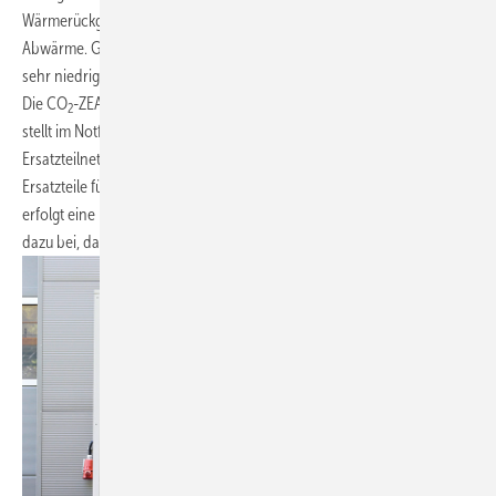
Wärmerückgewinnungseinheit zur projektspezifischen Nutzung der
Abwärme. Gleichzeitig weist sich die Verdichter-Technologie einen
sehr niedrigen Schalldruckpegel auf.
Die CO
-ZEAS hat eine Herstellergarantie von fünf Jahren und Daikin
2
stellt im Notfall seinen Kunden deutschlandweit ein flächendeckendes
Ersatzteilnetz zur Verfügung. Via App oder Webpage können benötigte
Ersatzteile für den Betrieb der Systeme bestellt werden. Bei Bedarf
erfolgt eine Expresszustellung innerhalb von drei Stunden. Das trägt
dazu bei, dass die Kühlkette nicht unterbrochen wird.