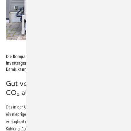
Bild: Daikin
Die Kompakt-Verbundanlage läuft transkritisch, ist
invertergeregelt und für den polyvalenten Einsatz geeignet.
Damit kann sie Normal- und Tiefkühlung versorgen.
Gut vorbereitet auf die Zukunft mit
CO₂ als Kältemittel
Das in der CO
-ZEAS verwendete, natürliche Kältemittel R 744 besitzt
2
ein niedriges GWP von 1. Dadurch gilt es als zukunftssicher: Es
ermöglicht eine besonders klimaschonende und energieeffiziente
Kühlung. Außerdem erfüllt das natürliche Kältemittel CO
die Kriterien
2