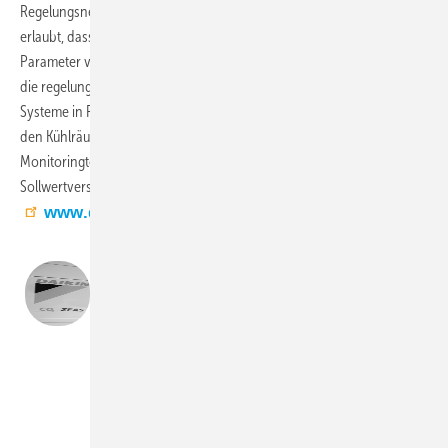
Regelungsnetzwerk der Gebäudeleittechnik integriert werden. Das
erlaubt, dass alle Betriebsdaten ausgelesen und ausgewählte
Parameter von der Ferne aus angepasst werden können. Dadurch ist
die regelungstechnische Integration der Daikin Gewerbekälte-
Systeme in Regelungskonzepte von führenden Hersteller möglich. In
den Kühlräumen von Willemsen tragen, neben diesen Diagnose- und
Monitoringtools, eine Bedarfsabtauung und eine aktive
Sollwertverschiebung zusätzlich zur Energieeffizienz bei.
www.daikin.de
Felix Muhle
Key Account Manager
Daikin
Daikin