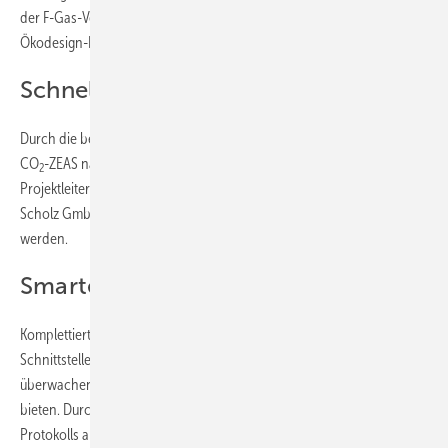
der F-Gas-Verordnung und die Effizienzanforderungen der
Ökodesign-Richtlinie.
Schnelle Installation
Durch die betriebsfertige Werkskonfiguration der Steuerung ist die
CO
-ZEAS nahezu eine „Plug-&-Play“ Lösung und konnte von
2
Projektleiter Steffen Hildebrandt und seinem Team bei der Walter
Scholz GmbH dementsprechend schnell vor der Lagerhalle installiert
werden.
Smartes Energiemonitoring
Komplettiert wird das CO
-ZEAS System durch vorhandene Modbus
2
Schnittstellen, die es ermöglichen, die Anlage permanent zu
überwachen und so eine maximale Betriebs- und Ausfallsicherheit zu
bieten. Durch die gezielte Verwendung des lizenzfreien Modbus RTU
Protokolls als Industriestandard kann die CO
-ZEAS nahezu in jedes
2