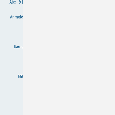
Abo- & Leserservice
AGB
Alle Inhalte chronologisch
Anmelden
Anmeldung & Registrierung
Datenschutz
E-Paper
Gentner Verlag
Impressum
Karriere bei Gentner
KältenKlub
KK abonnieren
Team
Mediaservice
Mitgliedschaften und Engagement
Newsletter
RSS-Feed
Privacy Manager
Veranstaltungen / Webinare