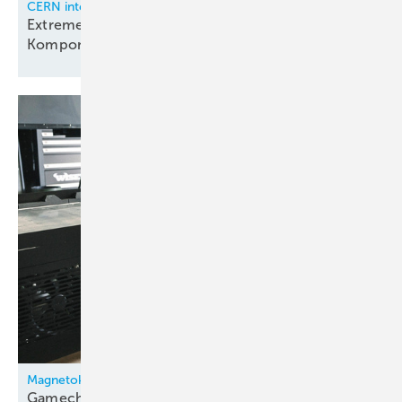
CERN integriert
Extreme Kühlung erfordert spezielle
Komponenten
Magnetokalorische Kühlung
Gamechanger für die
Branche?