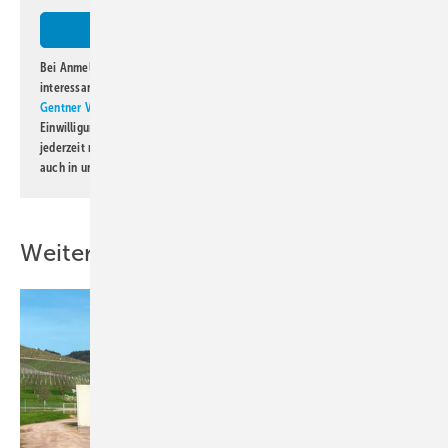
Bei Anmeldung zu diesem Newsletter bin ich damit einverstanden, über
interessante Verlags- und Online-Angebote
der Marken der Alfons W.
Gentner Verlag GmbH & Co. KG
informiert zu werden. Diese
Einwilligung kann ich jederzeit widerrufen und eine Abmeldung ist
jederzeit möglich. Informationen zum Umgang mit Daten finden Sie
auch in unserer
Datenschutzerklärung
.
Weitere Inhalte