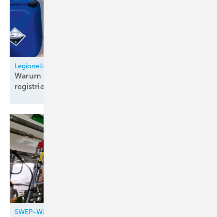
Legionellen-Gefahr in Verdunstungskühlanlagen
Warum sind viele Kühltürme nach wie vor nicht
registriert?
SWEP-Wärmetauscher in neue CO₂-Kältesysteme des