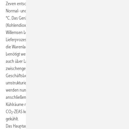
Zeven entschied man sich aus diesen Gründen für die CO
-ZEAS für
2
Normal- und Tiefkühlung mit einer Kälteleistung von 25,5 kW bei -10
°C. Das Gerät arbeitet mit dem natürlichen Kältemittel R 744
(Kohlendioxid) und kühlt besonders klimaschonend.
Willemsen bietet Kunden die Möglichkeit, ihre Produktions- und
Lieferprozesse auf eine „just-in-time“ Basis umzustellen. Sie übernimmt
die Warenlagerversorgung und liefert die Produkte dann, wenn sie
benötigt werden. Neben Produktionsbereichen verfügt Willemsen
auch über Lagerflächen, auf denen große Mengen an Materialien
zwischengelagert werden können. Für den weiteren Ausbau der
Geschäftsbereiche wurden vor kurzem eine bestehende Lagerhalle
umstrukturiert und darin zwei neue Kühlräume eingerichtet. Dort
werden nun Molkereiprodukte neuverpackt und für den
anschließenden Weitertransport gelagert. Die beiden neuen
Kühlräume mit einer Größe von 175 m² und 52 m² werden von der
CO
-ZEAS konstant auf eine optimale Raumtemperatur von 5 bis 6 °C
2
gekühlt.
Das Hauptaugenmerk lag darauf, eine Anlage zu installieren, die den