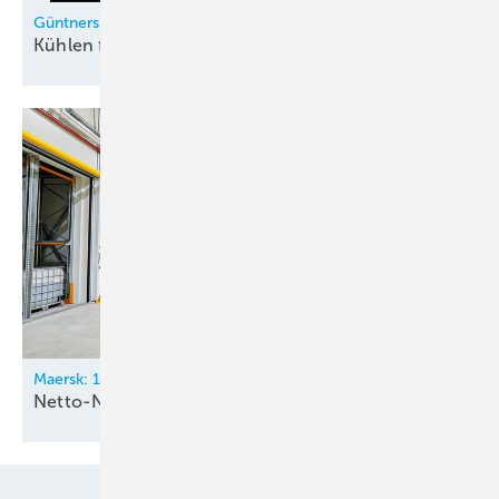
Güntners Rückkühltechnik für die Supercomputer der ESA
Kühlen für die Raumfahrt von
morgen
Maersk: 18.000 m² Distributionszentrum
Netto-Null bis
2040