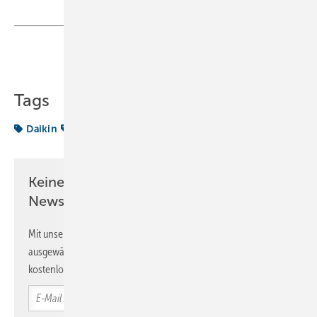
Teilen
Link kopieren
Tags
Daikin
Kältetechnik
Keine Zeit? Kein Problem mit dem KK
Newsletter!
Mit unserem Newsletter erhalten Sie regelmäßig von uns
ausgewählte Informationen und Neuigkeiten, gebündelt und
kostenlos direkt ins Postfach.