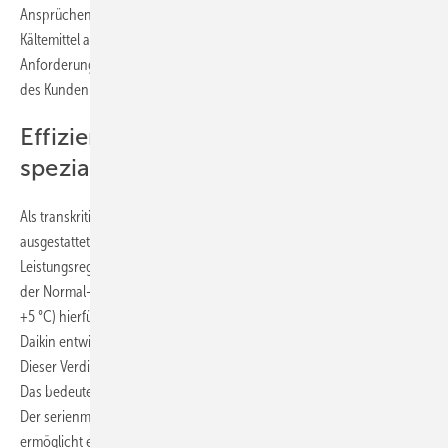
Ansprüchen des Kunden gerecht wird und mit einem natürlichen
Kältemittel arbeitet, um zukunftssicher zu sein. Auch die
Anforderungen an die Energieeffizienz der Anlage waren von Seiten
des Kunden hoch.
Effizienzsteigerung durch
spezialisierte Technologie
Als transkritische, invertergeregelte Kompakt-Verbundanlage,
ausgestattet mit drei Doppelswing-Verdichtern und einer
Leistungsregelung, ist die CO
-ZEAS für den polyvalenten Einsatz in
2
der Normal- und Tiefkühlung (Verdampfungstemperatur: -40 °C bis
+5 °C) hierfür geeignet. Der Doppelswing-Verdichter wurde von
Daikin entwickeltet und ist speziell für das Kältemittel CO
konzipiert.
2
Dieser Verdichter erreicht einen isentropen Wirkungsgrad von 69,5 %.
Das bedeutet, dass die CO
-ZEAS sehr sparsam mit Energie umgeht.
2
Der serienmäßig vorhandene „Heat-Recovery-Loop-Anschluss“
ermöglicht eine bauseitige Anbindung einer