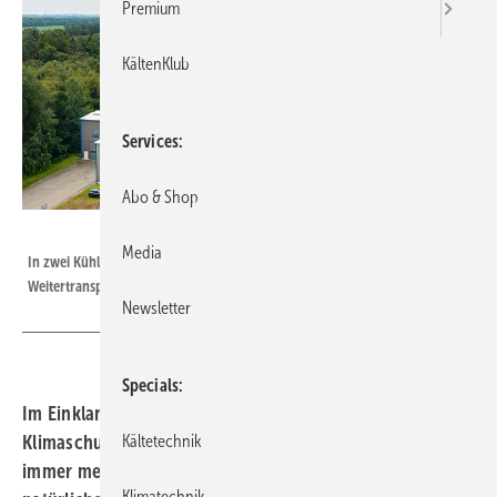
Premium
KältenKlub
Services
Abo & Shop
Bild: Daikin
Media
In zwei Kühlräumen werden Molkereiprodukte neuverpackt und für den
Weitertransport gelagert.
Newsletter
Specials
Im Einklang mit dem wachsenden Bewusstsein für den
Kältetechnik
Klimaschutz und den gesetzlichen Vorschriften suchen
immer mehr Betreiber nach Lösungen, die auf
Klimatechnik