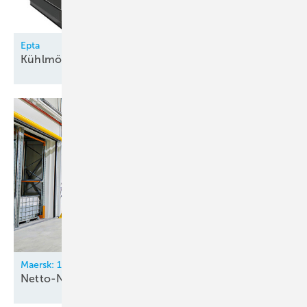
Epta
Kühlmöbel-Baureihe Zenith
VP
Maersk: 18.000 m² Distributionszentrum
Netto-Null bis
2040