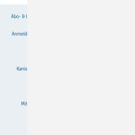
Abo- & Leserservice
AGB
Alle Inhalte chronologisch
Anmelden
Anmeldung & Registrierung
Datenschutz
E-Paper
Gentner Verlag
Impressum
Karriere bei Gentner
KältenKlub
KK abonnieren
Team
Mediaservice
Mitgliedschaften und Engagement
Newsletter
RSS-Feed
Privacy Manager