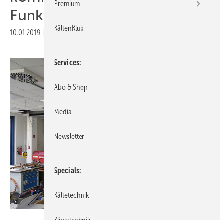
Premium
Funktionsschuhe
KältenKlub
10.01.2019
|
Veröffentlicht in
Ausgabe 01-2019
Services
Abo & Shop
Media
Newsletter
Specials
Kältetechnik
Bild: Roller
Klimatechnik