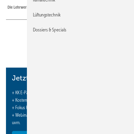
Die Lehrwerkstatt im Beruflichen Zentrum in Leonberg.
Lüftungstechnik
Dossiers & Specials
Die Lehrwerkstatt der Bundesfachschule Kälte-Klima-
Technik im beruflichen Schulzentrum in Leonberg hat
eine neue Raumklimatisierung erhalten, die allen
aktuellen Anforderungen an ökologische Gesichtspunkte
und Aspekte der Arbeitssicherheit entspricht.
Jetzt weiterlesen und profitieren.
Wem diese Lehrwerkstatt bekannt vorkommt, kommt mit ziemlicher
Wahrscheinlichkeit aus Baden-Württemberg und hat seine
+ KK E-Paper-Ausgabe – jeden Monat neu
überbetriebliche Lehrunterweisung zum Kältemechatroniker für
+ Kostenfreien Zugang zu unserem Online-Archiv
Kältetechnik an der Bundesfachschule Kälte-Klima-Technik im
+ Fokus KK: Sonderhefte (PDF)
Beruflichen Schulzentrum in Leonberg absolviert. Oder einen der dort
+ Webinare und Veranstaltungen mit Rabatten
ebenfalls angebotenen Meisterkurse. Der allgegenwärtige und
uvm.
vielstrapazierte Fachkräftemangel hat zu einem starken Zuwachs der