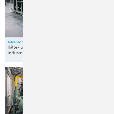
Aufstellungsortes keine Auflagen. Hier fiel die Wahl auf eine
Kaltwassermaschine von Teko aus der Produktlinie „Ransta“. Wie auf
dem Gehäuse nur unschwer zu erkennen, arbeitet dieser mit dem
Kältemittel Propan und somit besonders umweltschonend mit einem
GWP von 3. Ins Gebäude führen lediglich die Kupferleitungen für den
Vor- und den Rücklauf. Das Pumpensystem ist im Außengerät
Advansor
integriert.
Kälte- und Heizanlage für Gewerbe und
Industrie
Fazit
Mit der Lösung propanbetriebener Kaltwassersatz und
Pumpenkaltwasser gekühlter Klimageräte ist der besonders hohe
Anspruch an die Kältetechnik, die an einer für die Kältebranche so
bedeutsamen Stätte betrieben wird. ■
Wolfgang Krenn
Leitung Verkauf Inland, Walter Roller GmbH & Co.,
Gerlingen