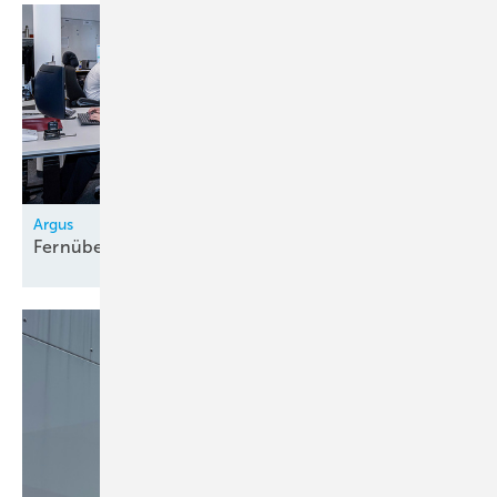
des UN Global Compact for Sustainable Energy. Dieses beinhaltet den
vorsorgenden Ansatz von Unternehmen im Umgang mit
Umweltproblemen. Bis 2025 wird der dänische Stromverbrauch
voraussichtlich um rund 24 Prozent steigen, in Deutschland sind es
sogar 30 Prozent. Da rund die Hälfte des Anstiegs auf Rechenzentren
entfällt, könnten energieeffiziente Technologien hier einen wichtigen
Beitrag leisten. ■
Argus
Fernüberwachung für
Kälteanlagen