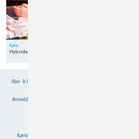
Epta
Hybride
Kühltheke
Abo- & Leserservice
AGB
Alle Inhalte chronologisch
Anmelden
Anmeldung & Registrierung
Datenschutz
E-Paper
Gentner Verlag
Impressum
Karriere bei Gentner
KältenKlub
KK abonnieren