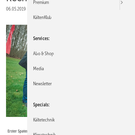
Premium
06.05.2019
|
Veröffentlicht in
Ausgabe 05-2019
KältenKlub
Services
Abo & Shop
Media
Newsletter
Specials
Kältetechnik
Bild: Danfoss
Erster Spatenstich für ein neues Rechenzentrum in der Nähe der Danfoss
Klimatechnik