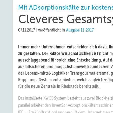
Mit ADsorptionskälte zur koste
Cleveres Gesamt
07.11.2017
|
Veröffentlicht in
Ausgabe 11-2017
Immer mehr Unternehmen entscheiden sich dazu, ihr
zu gestalten. Der Faktor Wirtschaftlichkeit ist nicht m
ausschlaggebend für solch eine Entscheidung. Auf 
ausfallsicheren und möglichst umweltfreundlichen 
der Lebens-mittel-Logistiker Transgourmet erstmalig
Kopplungs-System entschieden, welches gleichzeiti
für die neue Zentrale in Riedstadt bereitstellt.
Das installierte KWKK-System besteht aus zwei Blockheiz
parallel arbeitenden InvenSor Adsorptionskältemaschine
(FC = Freikühlfunktion) und verhilft dem Unternehmen z