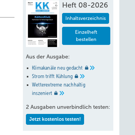
Heft 08-2026
Inhaltsverzeichnis
Einzelheft
bestellen
hüssige
g und
Aus der Ausgabe:
kWh
Klimakanäle neu
gedacht
Strom trifft
Kühlung
Wetterextreme nachhaltig
inszeniert
ums pro
2 Ausgaben unverbindlich testen:
 wir
Jetzt kostenlos testen!