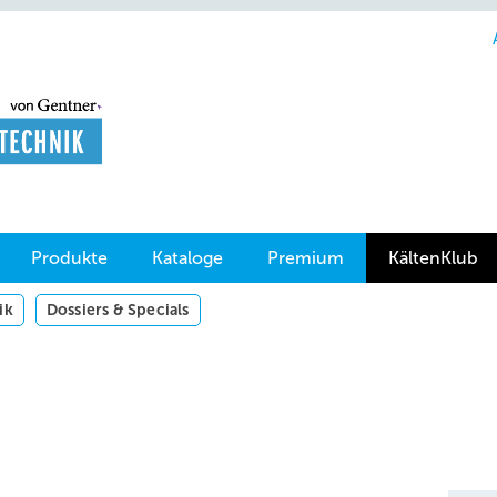
Produkte
Kataloge
Premium
KältenKlub
ik
Dossiers & Specials