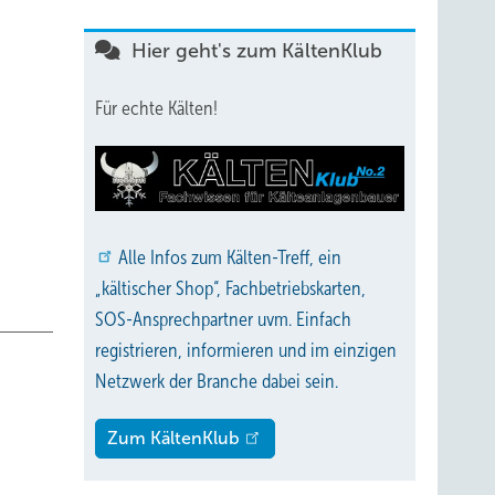
Hier geht's zum KältenKlub
in
Für echte Kälten!
ropa
Alle
Infos zum Kälten-Treff, ein
s
„kältischer Shop“, Fachbetriebskarten,
hen den
SOS-Ansprechpartner uvm. Einfach
er auf
registrieren, informieren und im einzigen
urch
Netzwerk der Branche dabei sein.
Zum KältenKlub
Davon
en