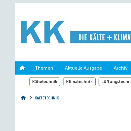
Springe
Springe
Springe
auf
auf
auf
Hauptinhalt
Hauptmenü
SiteSearch
Themen
Aktuelle Ausgabe
Archiv
Kältetechnik
Klimatechnik
Lüftungstechn
KÄLTETECHNIK