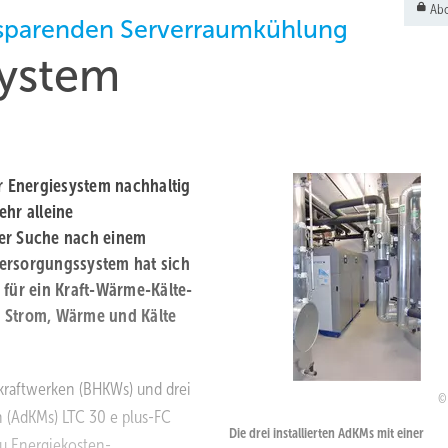
Abo
nsparenden Serverraumkühlung
system
 Energiesystem nachhaltig
ehr alleine
der Suche nach einem
Versorgungssystem hat sich
 für ein Kraft-Wärme-Kälte-
g Strom, Wärme und Kälte
kraftwerken (BHKWs) und drei
n (AdKMs) LTC 30 e plus-FC
Die drei installierten AdKMs mit einer
u Energiekosten-