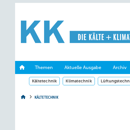
Springe
Springe
Springe
auf
auf
auf
Hauptinhalt
Hauptmenü
SiteSearch
Themen
Aktuelle Ausgabe
Archiv
Kältetechnik
Klimatechnik
Lüftungstechn
KÄLTETECHNIK