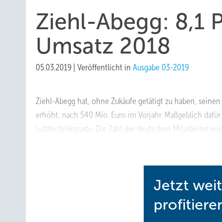
Ziehl-Abegg: 8,1 
Umsatz 2018
05.03.2019
|
Veröffentlicht in
Ausgabe 03-2019
Ziehl-Abegg hat, ohne Zukäufe getätigt zu haben, seine
erhöht, nach 540 Mio. Euro im Vorjahr. Maßgeblich dafür
Lufttechniksparte. Die Zahl der deutschen Mitarbeiter w
www.ziehl-abegg.com
■
Jetzt wei
profitiere