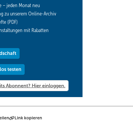
e – jeden Monat neu
ng zu unserem Online-Archiv
fte (PDF)
nstaltungen mit Rabatten
dschaft
los testen
eilen
Link kopieren