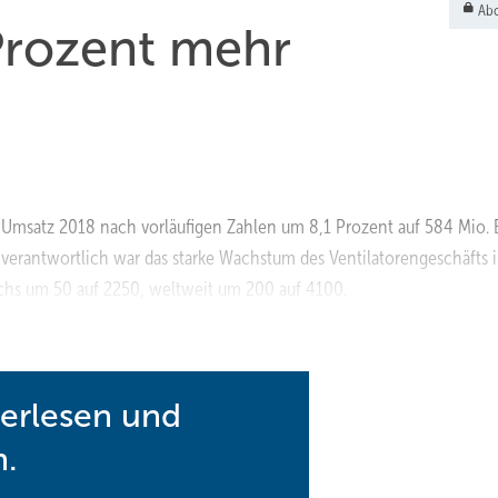
Abo
Prozent mehr
n Umsatz 2018 nach vorläufigen Zahlen um 8,1 Prozent auf 584 Mio. 
 verantwortlich war das starke Wachstum des Ventilatorengeschäfts i
uchs um 50 auf 2250, weltweit um 200 auf 4100.
terlesen und
n.