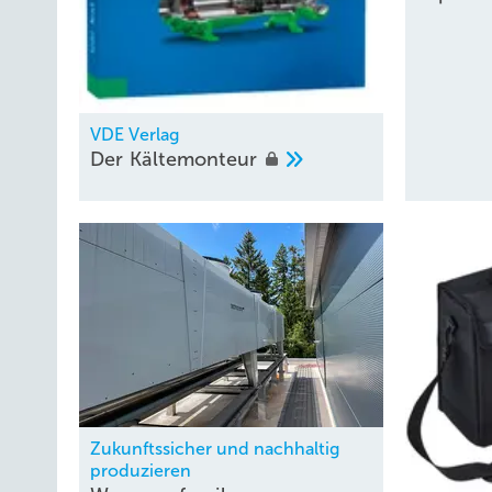
VDE Verlag
Der
Kältemonteur
Zukunftssicher und nachhaltig
produzieren