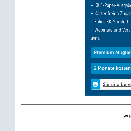
+ KK E-Paper-Ausgab
+ Kostenfreien Zuga
+ Fokus KK: Sonderhe
+ Webinare und Vera
uvm.
Premium Mitglie
2 Monate kosten
T