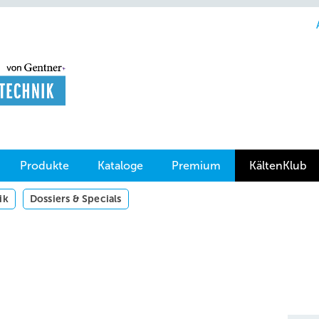
Produkte
Kataloge
Premium
KältenKlub
ik
Dossiers & Specials