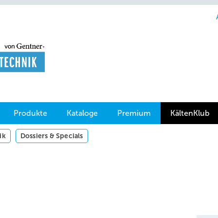
Produkte
Kataloge
Premium
KältenKlub
ik
Dossiers & Specials