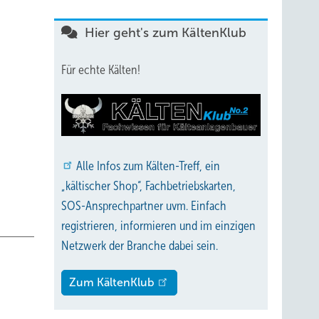
Hier geht's zum KältenKlub
t und
Für echte Kälten!
eiben
le
an
Alle
Infos zum Kälten-Treff, ein
f
„kältischer Shop“, Fachbetriebskarten,
erdem
SOS-Ansprechpartner uvm. Einfach
ende
registrieren, informieren und im einzigen
Netzwerk der Branche dabei sein.
Zum KältenKlub
stellte