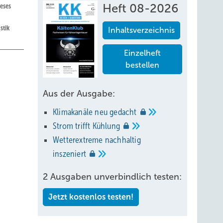
eses
Heft 08-2026
stik
Inhaltsverzeichnis
Einzelheft
bestellen
Aus der Ausgabe:
Klimakanäle neu
gedacht
n
Strom trifft
Kühlung
 In den
Wetterextreme nachhaltig
inszeniert
üros,
ch und
2 Ausgaben unverbindlich testen:
Jetzt kostenlos testen!
n,