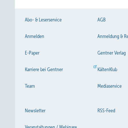
Abo- & Leserservice
AGB
Anmelden
Anmeldung & Re
E-Paper
Gentner Verlag
Karriere bei Gentner
KältenKlub
Team
Mediaservice
Newsletter
RSS-Feed
Aufbau des Paneel-Deckenstrahlheizsystems.
Veranstaltungen / Webinare