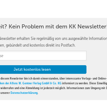
nktionen
chten mit je 36 W in die Paneeldeckenheizung integriert, im
eit? Kein Problem mit dem KK Newsletter
htung bewirkt eine gleichmäßige Ausleuchtung der Räume und trägt 
einen Raum verlassen, schaltet sich das Deckenlicht automatisch ab.
ewsletter erhalten Sie regelmäßig von uns ausgewählte Informatio
en, gebündelt und kostenlos direkt ins Postfach.
segel
e Mahlzeiten für die Kinder zubereitet werden, wird durch sieben
r als Hygienesegel mit Winkeln für eine optimale Hygiene in der K
egel liegt bei durchschnittlich 1,8 kW.
diesem Newsletter bin ich damit einverstanden, über interessante Verlags- und Online-
ken der Alfons W. Gentner Verlag GmbH & Co. KG
informiert zu werden. Diese Einwilli
ung
t widerrufen und eine Abmeldung ist jederzeit möglich. Informationen zum Umgang mit
n unserer
Datenschutzerklärung
.
zfall erfolgte mit einer Vorlauftemperatur von 50 °C, einer
on 24 °C. Im Kühlfall beträgt die Vorlauftemperatur 16 °C, die