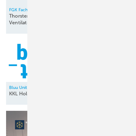
FGK Fachverband Gebäude-Klima e.V.
Thorsten Niklas Vorsitzender der
Ventilatorentausch-Kampagne
Bluu Unit
KKL Holding neu in der
Allianz