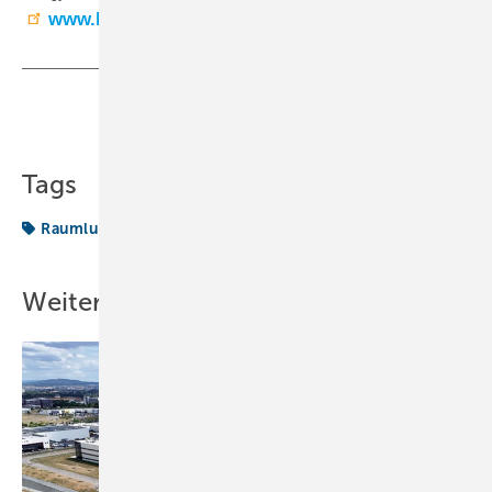
www.lg.com
Teilen
Link kopieren
Tags
Raumluftqualität
Zertifizierung
Weitere Inhalte