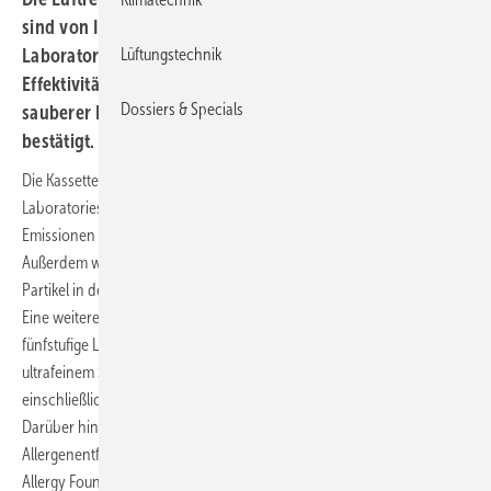
sind von Intertek, TÜV Rheinland und Underwriters
Lüftungstechnik
Laboratories (UL) zertifiziert worden. Dadurch wird die
Effektivität der LG Klima-Lösungen zur Bereitstellung von
Dossiers & Specials
sauberer Raumluft auch durch unabhängige Stellen
bestätigt.
Die Kassette ist die weltweit erste HVAC-Lösung, die von Underwriters
Laboratories die Greenguard Gold-Zertifizierung für niedrige
Emissionen flüchtiger organischer Verbindungen (VOC) erhalten hat.
Außerdem wurde sie von Intertek für die Reduzierung schädlicher
Partikel in der Raumluft ausgezeichnet.
Eine weitere Anerkennung kommt vom TÜV Rheinland, der das
fünfstufige Luftreinigungssystem für die effektive Entfernung von
ultrafeinem Staub, Allergenen und schädlichen Bakterien
einschließlich Staphylococcus aureus aus der Luft zertifiziert hat.
Darüber hinaus wurden die Luftreinigungs- und
Allergenentfernungsfähigkeiten der Kassette auch von der British
Allergy Foundation bestätigt. (RM)