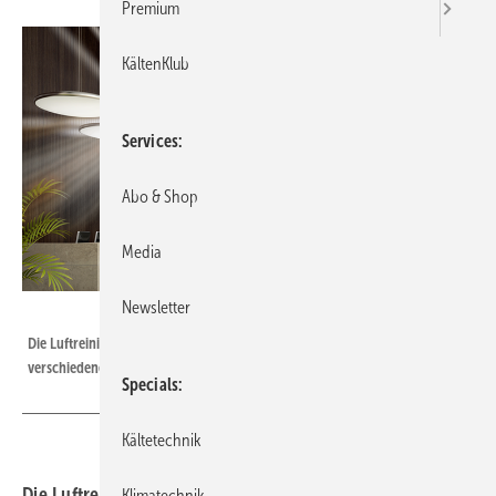
Premium
KältenKlub
Services
Abo & Shop
Media
Newsletter
LG Klimatechnik
Die Luftreinigungsfunktionen der LG Dual Vane Kassette sind von
verschiedenen Prüfstellen bestätigt worden.
Specials
Kältetechnik
Die Luftreinigungsfunktionen der LG Dual Vane Kassette
Klimatechnik