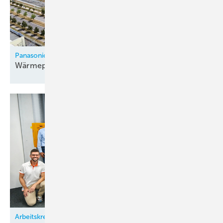
Panasonic
Wärmepumpenfabrik in Tschechien
eröffnet
Arbeitskreis Klimatechnik