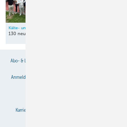
Kälte- und Klimatechnik-Innung Nordrhein (KIN)
130 neue
Kältetechnik-Mechatroniker
Abo- & Leserservice
AGB
Alle Inhalte chronologisch
Anmelden
Anmeldung & Registrierung
Datenschutz
E-Paper
Gentner Verlag
Impressum
Karriere bei Gentner
KältenKlub
KK abonnieren
Team
Mediaservice