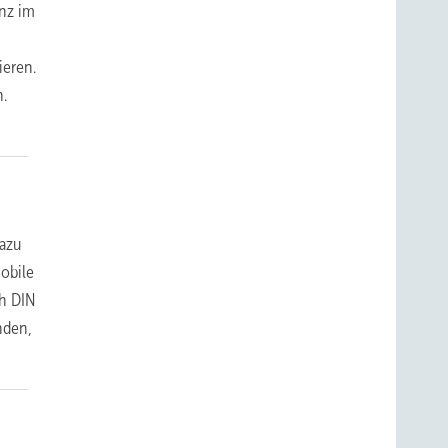
enz im
ieren.
n.
dazu
obile
ch DIN
nden,