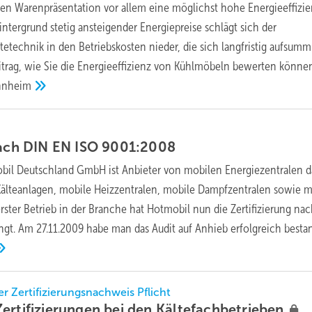
len Warenpräsentation vor allem eine möglichst hohe Energieeffizi
ntergrund stetig ansteigender Energiepreise schlägt sich der
etechnik in den Betriebskosten nieder, die sich langfristig aufsumm
itrag, wie Sie die Energieeffizienz von Kühlmöbeln bewerten könne
nnheim
nach DIN EN ISO
9001:2008
bil Deutschland GmbH ist Anbieter von mobilen Energiezentralen 
älteanlagen, mobile Heizzentralen, mobile Dampfzentralen sowie m
rster Betrieb in der Branche hat Hotmobil nun die Zertifizierung na
gt. Am 27.11.2009 habe man das Audit auf Anhieb erfolgreich besta
der Zertifizierungsnachweis Pflicht
ertifizierungen bei den
Kältefachbetrieben