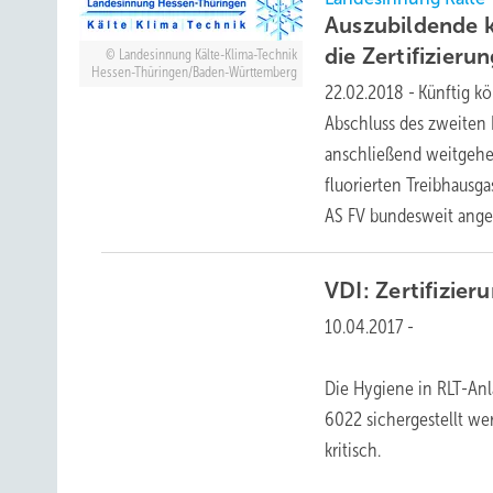
Auszubildende k
die Zertifizieru
Landesinnung Kälte-Klima-Technik
Hessen-Thüringen/Baden-Württemberg
22.02.2018
-
Künftig k
Abschluss des zweiten 
anschließend weitgehen
fluorierten Treibhaus
AS FV bundesweit an
VDI:
Zertifizier
10.04.2017
-
Die Hygiene in RLT-Anl
6022 sichergestellt we
kritisch.