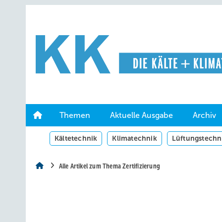
Springe
Springe
Springe
auf
auf
auf
Hauptinhalt
Hauptmenü
SiteSearch
Themen
Aktuelle Ausgabe
Archiv
Kältetechnik
Klimatechnik
Lüftungstechn
Alle Artikel zum Thema Zertifizierung