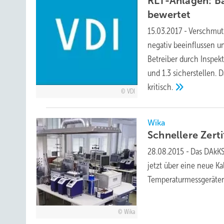
RLT-Anlagen: Ba
bewertet
15.03.2017
-
Verschmutz
negativ beeinflussen u
Betreiber durch Inspekt
und 1.3 sicherstellen. 
kritisch.
VDI
Wika
Schnellere Zerti
28.08.2015
-
Das DAkKS-
jetzt über eine neue Ka
Temperaturmessgeräten
Wika