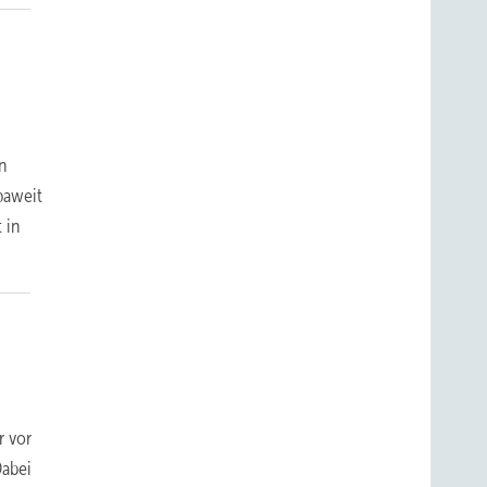
en
paweit
 in
r vor
Dabei