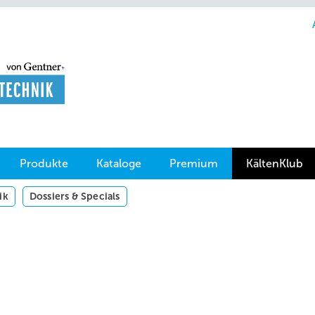
Produkte
Kataloge
Premium
KältenKlub
ik
Dossiers & Specials