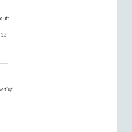
mluft
 1.2
verfügt