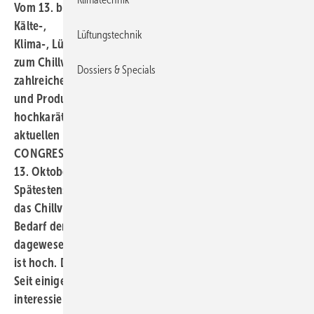
Vom 13. bis 15. Oktober 2020 trifft sich die internationale
Kälte-,
Lüftungstechnik
Klima-, Lüftungs- und Wärmepumpen Community online
zum Chillventa eSpecial. Das virtuelle Event hält
Dossiers & Specials
zahlreiche Highlights bereit: Neben den Firmenprofilen
und Produktpräsentationen erwartet die Teilnehmer ein
hochkarätiges Vortragsprogramm mit spannenden
aktuellen Branchenthemen. Auch der Chillventa
CONGRESS am
13. Oktober findet in diesem Jahr virtuell statt.
Spätestens nach dem Start der Ausstelleranmeldung für
das Chillventa eSpecial Anfang August wurde klar: Der
Bedarf der Branche, sich in diesen noch nie
dagewesenen Zeiten zu vernetzen und auszutauschen,
ist hoch. Das Chillventa eSpecial bietet diese Plattform.
Seit einigen Tagen ist nun auch der Ticketshop für
interessierte Besucher geöffnet.