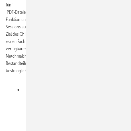
fünf
PDF-Dateien. Eine Direct-Videocall- sowie Push-Nachricht-Versand-
Funktion und bis zu drei virtuelle Roundtables für eigene Web-
Sessions auf der Profilseite sind hier ebenfalls inklusive.
Ziel des Chillventa eSpecials ist es, möglichst viele Aspekte einer
realen Fachmesse in die virtuelle Welt zu übertragen. Die Vielzahl
verfügbarer Kommunikationstools sowie ein umfassendes
Matchmaking zwischen allen Teilnehmern sind daher zentrale
Bestandteile der Veranstaltungsplattform, um persönlichen Kontakt
bestmöglich zu ermöglichen.
Teilen
Link kopieren