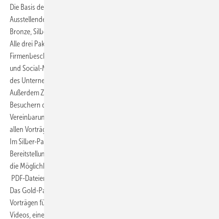
Die Basis des Events sind die Firmenprofile der Aussteller.
Ausstellende Unternehmen können sich für eines der drei Pakete
Bronze, Silber oder Gold entscheiden.
Alle drei Pakete bieten das Basis-Firmenprofil inklusive
Firmenbeschreibung, Logo, Kontaktinformationen, Links zur Webseite
und Social-Media-Kanälen, Zuordnung von Personen als Mitarbeiter
des Unternehmens und Support bei der Erstellung des Profils.
Außerdem Zugang zum virtuellen Matchmaking-System mit den
Besuchern des Events, einen integrierten Chat, die Möglichkeit zur
Vereinbarung von Video-Meetings sowie den Zugang als Besucher zu
allen Vorträgen des Fachprogramms.
Im Silber-Paket werden diese Leistungen zusätzlich ergänzt durch die
Bereitstellung einer Leadliste aller Kontakte nach der Veranstaltung,
die Möglichkeit zur Einbindung von bis zu zehn Produktbildern, zwei
PDF-Dateien und eines Videos.
Das Gold-Paket bietet zusätzlich die Möglichkeit der Einreichung von
Vorträgen für das Fachprogramm, die Einbindung von bis zu fünf
Videos, einer unbegrenzten Anzahl von Produktbildern sowie bis zu