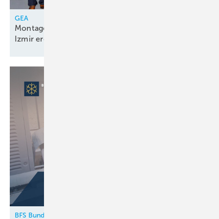
GEA
Montagelinie für Kolbenkompressorenpakete in
Izmir
eröffnet
BFS Bundesfachschule Kälte-Klima-Technik