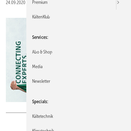
Premium
24.09.2020
|
Druckvorschau
KältenKlub
Services
Abo & Shop
Media
Newsletter
Specials
NürnbergMesse
Kältetechnik
Klimatechnik