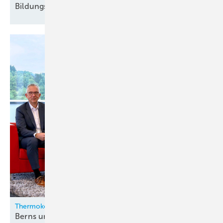
Bildungskatalog 2026
erschienen
Thermokon
Berns und Zygan neu in der
Geschäftsleitung