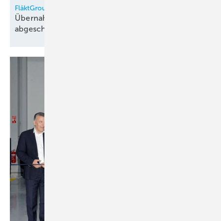
FläktGroup
Übernahme durch Samsung Electronics
abgeschlossen