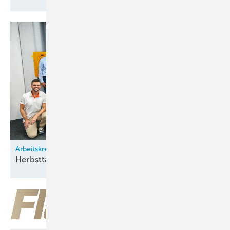
Arbeitskreis Klimatechnik
Herbsttagung bei
Zürich