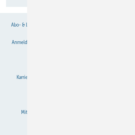
Abo- & Leserservice
AGB
Alle Inhalte chronologisch
Anmelden
Anmeldung & Registrierung
Datenschutz
E-Paper
Gentner Verlag
Impressum
Karriere bei Gentner
KältenKlub
KK abonnieren
Team
Mediaservice
Mitgliedschaften und Engagement
Newsletter
RSS-Feed
Privacy Manager