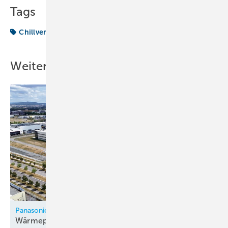
Tags
Chillventa
Weitere Inhalte
Panasonic
Wärmepumpenfabrik in Tschechien
eröffnet