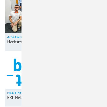
Arbeitskreis Klimatechnik
Herbsttagung bei
Zürich
Bluu Unit
KKL Holding neu in der
Allianz