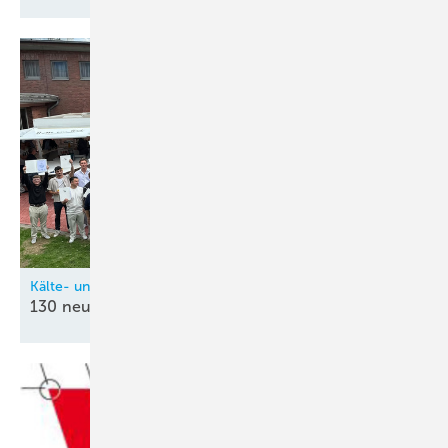
Kälte- und Klimatechnik-Innung Nordrhein (KIN)
130 neue
Kältetechnik-Mechatroniker