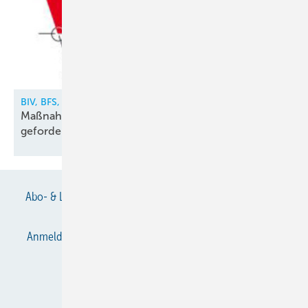
BIV, BFS, VDKF
Maßnahmen gegen illegalen Kältemittelhandel
gefordert
Abo- & Leserservice
AGB
Alle Inhalte chronologisch
Anmelden
Anmeldung & Registrierung
Datenschutz
E-Paper
Gentner Verlag
Impressum