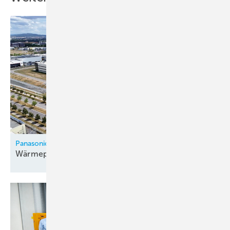
Panasonic
Wärmepumpenfabrik in Tschechien
eröffnet