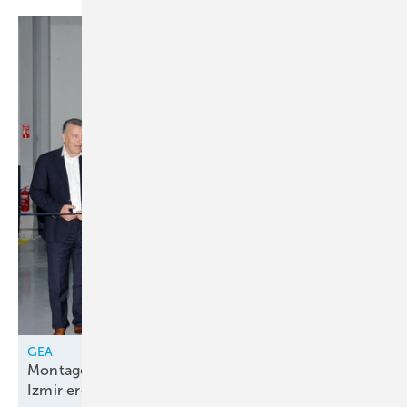
GEA
Montagelinie für Kolbenkompressorenpakete in
Izmir
eröffnet