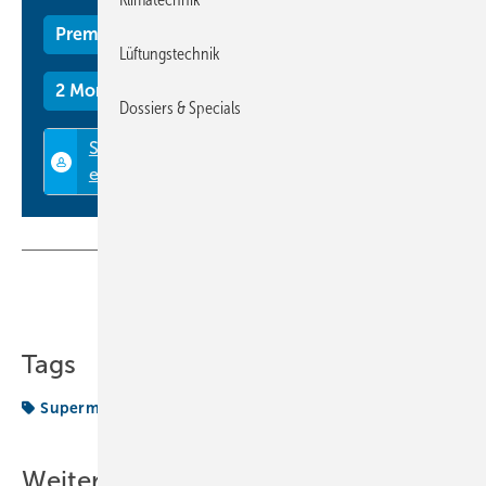
Premium Mitgliedschaft
Lüftungstechnik
2 Monate kostenlos testen
Dossiers & Specials
Teilen
Link kopieren
Tags
Supermarkt-Symposium
ZVKKW
Weitere Inhalte