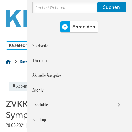
Springe
Springe
Springe
Search
auf
auf
auf
Hauptinhalt
Hauptmenü
SiteSearch
MENÜ
Kältetechnik
Klimatechnik
Lüftungstechnik
Dossi
Startseite
Themen
Kurz & Aktuell
Aktuelle Ausgabe
Abo-Inhalt
Archiv
ZVKKW: Supermarkt-
Produkte
Symposium im Oktober
Kataloge
28.05.2021
|
Veröffentlicht in
Ausgabe 06-2021