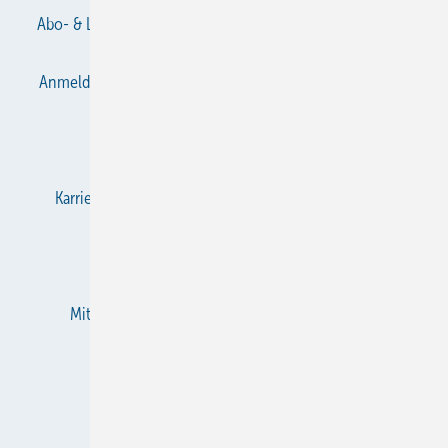
Abo- & Leserservice
AGB
Alle Inhalte chronologisch
Anmelden
Anmeldung & Registrierung
Datenschutz
E-Paper
Gentner Verlag
Impressum
Karriere bei Gentner
KältenKlub
KK abonnieren
Team
Mediaservice
Mitgliedschaften und Engagement
Newsletter
RSS-Feed
Privacy Manager
Veranstaltungen / Webinare