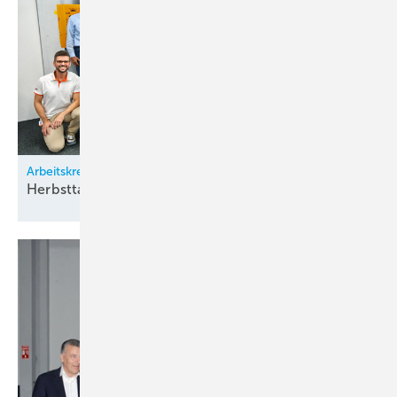
Arbeitskreis Klimatechnik
Herbsttagung bei
Zürich