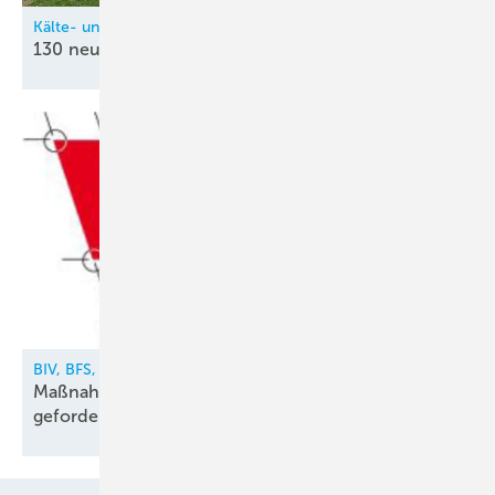
Kälte- und Klimatechnik-Innung Nordrhein (KIN)
130 neue
Kältetechnik-Mechatroniker
BIV, BFS, VDKF
Maßnahmen gegen illegalen Kältemittelhandel
gefordert