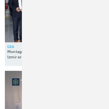
GEA
Montagelinie für Kolbenkompressorenpakete in
Izmir
eröffnet