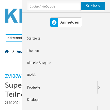
Springe
Springe
Springe
Search
auf
auf
auf
Hauptinhalt
Hauptmenü
SiteSearch
MENÜ
Kältetechnik
Klimatechnik
Lüftungstechnik
Dossi
Startseite
Themen
Kurz & Aktuell
Aktuelle Ausgabe
Archiv
ZVKKW
Supermarkt-Symposium mit
Produkte
Teilnehmerrekord
Kataloge
21.10.2021
|
Druckvorschau