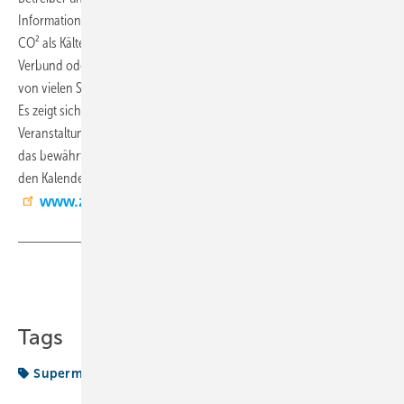
Information über Kältemittel, Energieeffizienz und weitere Themen.
CO² als Kältemittel nahm dabei einen breiten Raum ein, als kleiner
Verbund oder steckerfertig für den Bio-Supermarkt. Das Thema wurde
von vielen Seiten beleuchtet und in einer Podiumsdiskussion vertieft.
Es zeigt sich, dass unter geltenden Hygienemaßnahmen eine
Veranstaltung mit mehr als 120 Teilnehmern gut möglich ist. So soll
das bewährte ZVKKW Supermarkt-Symposium auch 2022 wieder in
den Kalender aufgenommen werden. (OB)
www.zvkkw.de
Teilen
Link kopieren
Tags
Supermarkt-Symposium
ZVKKW