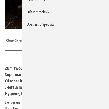
Lüftungstechnik
Dossiers & Specials
ZVKKW
Claus-Dieter Penno, Präsident des ZVKKW
Zum zwölften Mal veranstaltete der ZVKKW sein
Supermarkt-Symposium, das in diesem Jahr am 6.
Oktober in Darmstadt unter dem Motto
„Herausforderungen im Lebensmittelhandel - Technik,
Hygiene, Politik“ erfolgreich zu Ende gegangen ist.
Der Veranstaltungsraum war bis auf den letzten Platz gefüllt. Hersteller,
Betreiber und Kälte-Klima-Fachbetriebe hatten die Möglichkeit zur