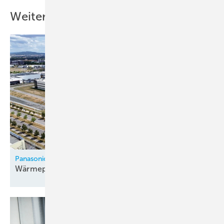
Weitere Inhalte
Panasonic
Wärmepumpenfabrik in Tschechien
eröffnet