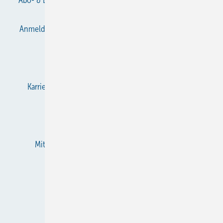
Abo- & Leserservice
AGB
Alle Inhalte chronologisch
Anmelden
Anmeldung & Registrierung
Datenschutz
E-Paper
Gentner Verlag
Impressum
Karriere bei Gentner
KältenKlub
KK abonnieren
Team
Mediaservice
Mitgliedschaften und Engagement
Newsletter
RSS-Feed
Privacy Manager
Veranstaltungen / Webinare