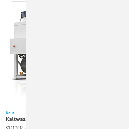
Galletti
Kaut
Kaltwassersätze mit hoher
Teillasteffizienz
30.11.2018
-