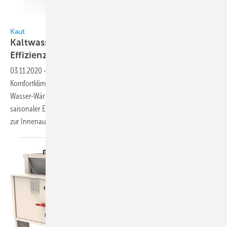
Bild: Kaut
Kaut
Kaltwassersätze mit hoher saisonaler
Effizienz
03.11.2020
-
Alfred Kaut stellt für Industrieanwendungen und die
Komfortklimatisierung wassergekühlte Kaltwassersätze und Wasser /
Wasser-Wärmepumpen der WRE-Serie von Galletti mit hoher
saisonaler Effizienz und kompakten Abmessungen vor. Die Einheiten
zur Innenaufstellung eröffnen einen komfortablen Zugang
zu...