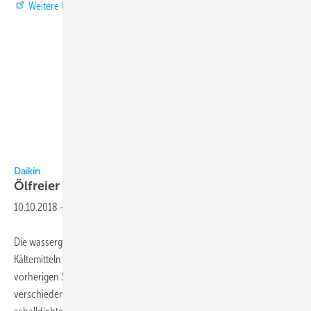
Weitere Informationen
Daikin
Daikin
Ölfreier
Kaltwassersatz
10.10.2018
-
Die wassergekühlte ölfreie Inverter-Kaltwassersatz-Serie DZ mit den
Kältemitteln R134a und R 1234 ze (E) ist im Vergleich zu den
vorherigen Serien bis zu 32 Prozent kleiner. Die Geräte liegen in
verschiedenen Leistungsklassen vor und laufen wegen des separaten,