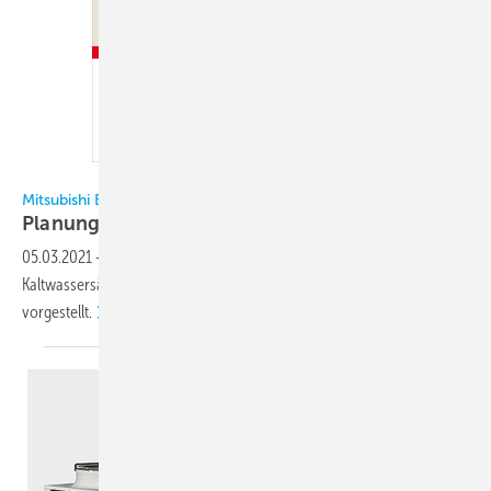
Mitsubishi Electric
Mitsubishi Electric
Planungshandbuch Kaltwassersätze
vorgestellt
05.03.2021
-
Sein neues 300-Seiten-Planungshandbuch
Kaltwassersätze und Wärmepumpen hat Mitsubishi Electric
vorgestellt.