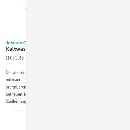
Johnson Controls
Johnson Controls
Kaltwassersatz für
Low-GWP-Kältemittel
11.05.2018
-
Der wassergekühlte Flüssigkeitskühler York YZ von Johnson Controls
mit magnetgelagertem Turboverdichter wird mit dem nicht
brennbaren Kältemittel R1233zd(E) mit niedrigem GWP-Wert von 1
betrieben. Mit dem Kaltwassersatz, der für den breiten
Kühlleistungsbereich eingesetzt werden kann, sind
bis...