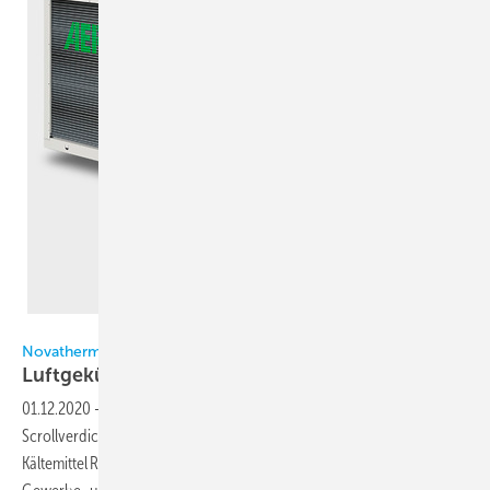
Bild: Novatherm
Novatherm
Luftgekühlte Kaltwassersätze für R
32
01.12.2020
-
Kaltwassersätze der Serien NRG und NRGI (Inverter-
Scrollverdichter) von Aermec (Vertrieb Novatherm) arbeiten mit dem
Kältemittel R 32 und eignen sich zum Kühlen und Heizen von Wohn-,