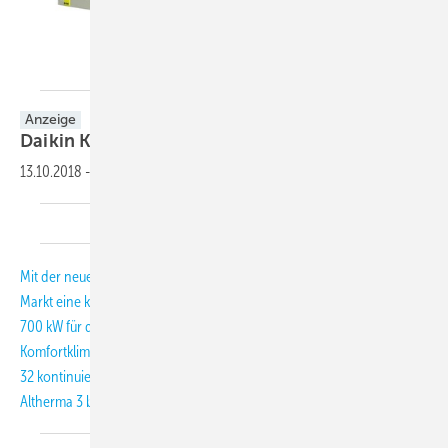
Daikin
Anzeige
Daikin Kaltwassersätze mit Kältemittel
R-32
13.10.2018
-
Mit der neuen Chiller Reihe stellt Daikin als erster Anbieter auf dem
Markt eine klimafreundliche Systemserie mit einer Leistung von 80 bis
700 kW für die Kühlung großer gewerblicher Anwendungen oder die
Komfortklimatisierung bereit. Daikin baut sein Produktportfolio mit R-
32 kontinuierlich aus, wie auch die neue Wärmepumpe Daikin
Altherma 3 beweist.