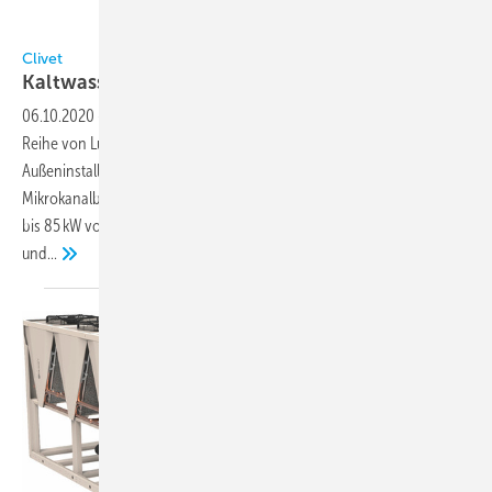
Bild: Clivet
Clivet
Kaltwassersätze für R
32
06.10.2020
-
ELFOEnergy Storm EVO (WSAT-YES) von Clivet ist eine
Reihe von Luft-Wasser-Monoblock-Kaltwassersätzen für
Außeninstallation mit Gleichstrom-Vollinvertertechnik,
Mikrokanalbatterie und Kältemittel R 32. Sie liegt in fünf Größen von 53
bis 85 kW vor. Die DC-Wechselrichtertechnik für Kompressoren
und...