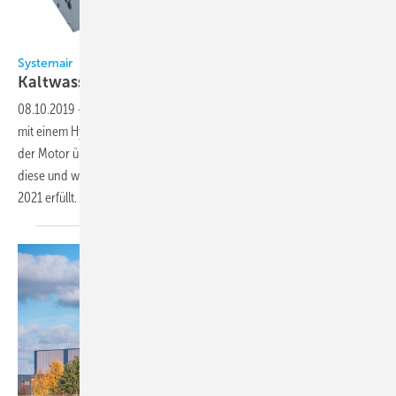
Bild: Systemair
Systemair
Kaltwassersätze mit
Cloud-Anbindung
08.10.2019
-
Kompakte Kaltwassersätze Sysaqua von Systemair sind
mit einem Hydraulik-Kit und einer Wasserpumpe ausgestattet, bei der
der Motor über einen Frequenzumformer angetrieben wird. Durch
diese und weitere Details werden bereits die Anforderungen der ErP
2021 erfüllt. Die optionale Anbindung an
ACloud...