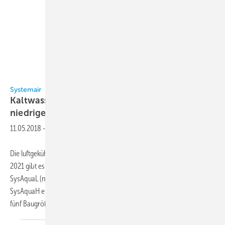
Systemair
Systemair
Kaltwassersätze: Hohe Heizleistung bei
niedrigen
Temperaturen
11.05.2018
-
Die luftgekühlten Kaltwassersätze SysAqua von Systemair gemäß ErP
2021 gibt es in unterschiedlichen Versionen: Neben der Version
SysAquaL (nur Kühlen) erlaubt die Wärmepumpenausführung
SysAquaH ein Umschalten auf die Heizfunktion. Alle Versionen sind in
fünf Baugrößen verfügbar und decken
eine...