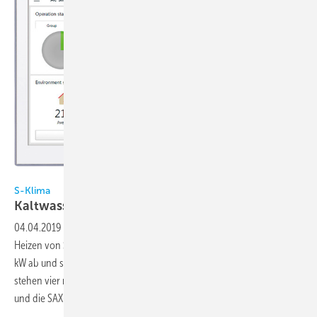
Bild: S-Klima
S-Klima
Kaltwassersätze mit
Invertertechnik
04.04.2019
-
Luftgekühlte Komfort-Kaltwassersätze zum Kühlen und
Heizen von S-Klima decken einen Leistungsbereich von 4,65 bis 85
kW ab und sind für Klein- und Großobjekte konzipiert. Insgesamt
stehen vier neue Baureihen zur Verfügung: Die SAS-, die SAM-, die SAL-
und die SAX-Serie. Je nach Serie liegen
die...