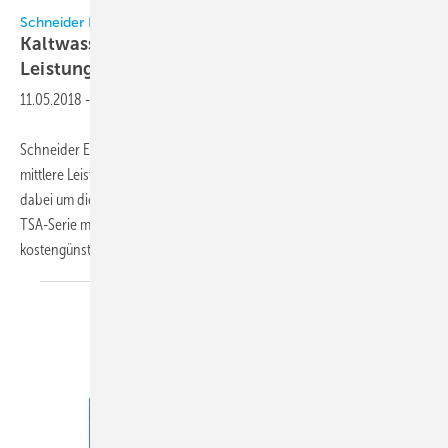
Schneider Electric
Schneider Electric
Kaltwassersätze für mittleren
Leistungsbereich
11.05.2018
-
Schneider Electric erweitert sein Programm an Kaltwassersätzen für
mittlere Leistungsgrößen um zwei weitere Baureihen. Es handelt sich
dabei um die energieeffizienten All-In-One-Einheiten der Aquaflair
TSA-Serie mit einer Kälteleistung von 120 bis 350 kW sowie als
kostengünstigere Alternative
um...