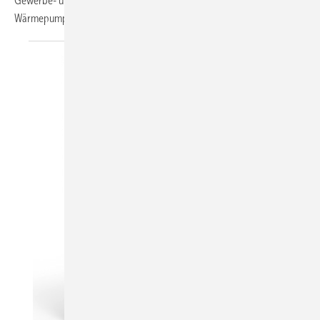
Gewerbe- und Industriekomplexen. Beide Serien gibt es auch als
Wärmepumpe. Die Geräte erreichen eine Kühlleistung
von...