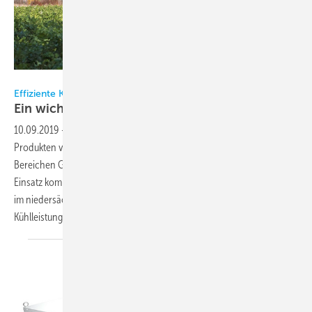
Bild: Daikin
Effiziente Kühlung nonstop mit Kaltwassersätzen
Ein wichtiger
Qualitätsfaktor
10.09.2019
-
In den Werken der Leiber GmbH wird Bierhefe zu
Produkten veredelt, die außer in der Lebensmittelindustrie in den
Bereichen Gesundheit, Tierernährung und Biotechnologie zum
Einsatz kommen. Um dem Wachstum des Unternehmens am Standort
im niedersächsischen Bramsche gerecht zu werden, musste die
Kühlleistung der Bierhefeveredelung nun erweitert
werden.