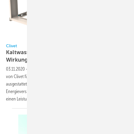
Bild: Clivet
Clivet
Kaltwassersatz für R 32 und mit hohem
Wirkungsgrad
03.11.2020
-
Luftgekühlte Kaltwassersätze Spinchiller 4 (WSAT-YSC 4)
von Clivet für die Außeninstallation sind mit Multiscroll-Technik
ausgestattet und für das Kältemittel R 32 ausgelegt. Zwei
Energieversionen, Excellence (EXC) und Premium (PRM), decken
einen Leistungsbereich von 222 bis 675 kW ab. Die
Version...