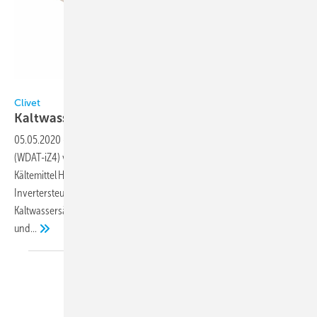
Bild: Clivet
Clivet
Kaltwassersätze für nachhaltiges
Kältemittel
05.05.2020
-
Kompakte luftgekühlte Kaltwassersätze ScrewLine 4-i
(WDAT-iZ4) von Clivet für die Außenaufstellung sind mit dem
Kältemittel HFO R 1234 ze, Schraubenverdichtern mit
Invertersteuerung und Microchannel-Verflüssigern ausgestattet. Die
Kaltwassersätze liegen mit Leistungen von 204 bis 1 055 kW vor
und...