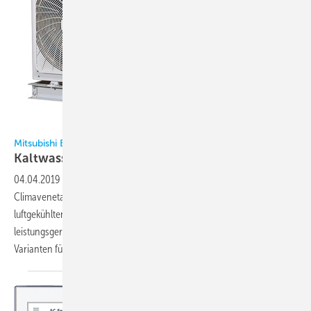
Bild: Mitsubishi
Mitsubishi Electric
Kaltwassersätze für Kältemittel
R513A
04.04.2019
-
Vier neue Kaltwassersätze mit dem Kältemittel R513A hat
Climaveneta – eine Marke von Mitsubishi Electric – vorgestellt. Die
luftgekühlten Kaltwassersätze FX-G05 sind mit einem
leistungsgeregelten Schraubenverdichter ausgestattet. Es gibt
Varianten für die Komfort-, Prozess- und IT-Kühlung, die
je...