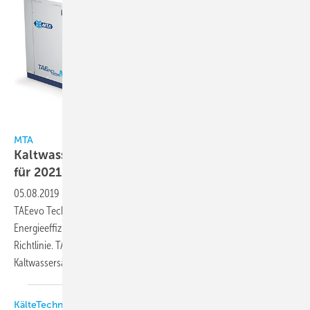
MTA
MTA
Kaltwassersätze entsprechen Anforderungen
für
2021
05.08.2019
-
Die Prozess-Kaltwassersätze der Serien TAEevo Tech,
TAEevo Tech Mini und TWEevo Tech von MTA erfüllen bereits die
Energieeffizienzanforderungen der zweiten Stufe der EU-Ökodesign-
Richtlinie. TAEevo Tech (Bild) sind kompakte luftgekühlte
Kaltwassersätze mit Scroll-Verdichtern und decken
den...
KälteTechnik