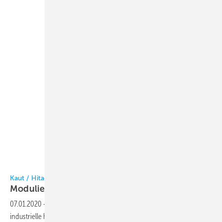
Bild: Kaut / Hitachi
Kaut / Hitachi
Modulierbare
Kaltwassersätze
07.01.2020
-
Kaltwassersätze Samurai M von Hitachi (Vertrieb Kaut) für
industrielle Kühl- und Wärmepumpenanwendungen liegen luft- und