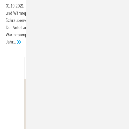
01.10.2021
-
Mitsubishi Electric bietet wassergekühlte Kaltwassersätze
und Wärmepumpen mit zwei drehzahlgeregelten
Schraubenverdichtern im Leistungsbereich von 400 bis 1250 kW an.
Der Anteil an verkauften Kaltwassersätzen und entsprechenden
Wärmepumpen mit Low - GWP Kältemitteln betrug in Deutschland im
Jahr...