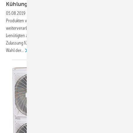
Kühlung nonstop mit
Kaltwassersätzen
05.08.2019
-
In den Werken der Leiber GmbH wird Bierhefe zu
Produkten veredelt. Da die Hefeextrakte im Anschluss an die
weiterverarbeitende Lebensmittelindustrie geliefert werden,
benötigten alle Zusatzstoffe und Anlagenkomponenten eine
Zulassung für die Lebensmittelproduktion. Dies musste auch bei der
Wahl
der...