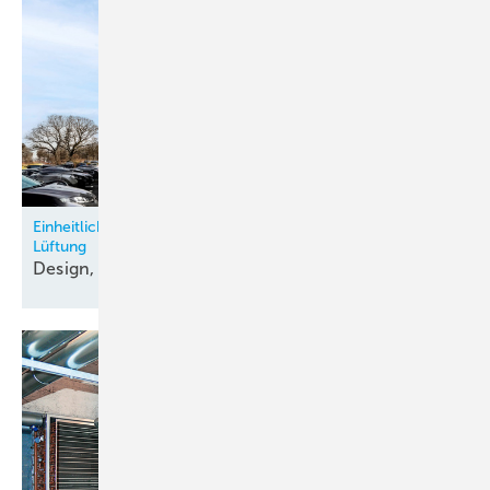
Einheitliche Schulfasssade mit integrierter dezentraler
Lüftung
Design, Gesundheit,
Klimaschutz