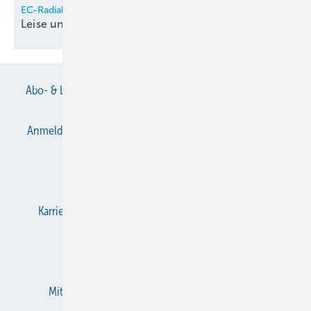
EC-Radialventilatoren für den Reinraumeinsatz
Leise und schnell
integriert
Abo- & Leserservice
AGB
Alle Inhalte chronologisch
Anmelden
Anmeldung & Registrierung
Datenschutz
E-Paper
Gentner Verlag
Impressum
Karriere bei Gentner
KältenKlub
KK abonnieren
Team
Mediaservice
Mitgliedschaften und Engagement
Newsletter