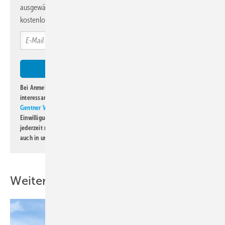
ausgewählte Informationen und Neuigkeiten, gebündelt und
kostenlos direkt ins Postfach.
Bei Anmeldung zu diesem Newsletter bin ich damit einverstanden, über
interessante Verlags- und Online-Angebote
der Marken der Alfons W.
Gentner Verlag GmbH & Co. KG
informiert zu werden. Diese
Einwilligung kann ich jederzeit widerrufen und eine Abmeldung ist
jederzeit möglich. Informationen zum Umgang mit Daten finden Sie
auch in unserer
Datenschutzerklärung
.
Weitere Inhalte