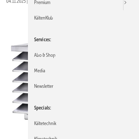
04.11.2025
|
Veröffentlicht in
Ausgabe 11-2025
Premium
KältenKlub
Services
Abo & Shop
Media
Newsletter
Specials
Kältetechnik
Klimatechnik