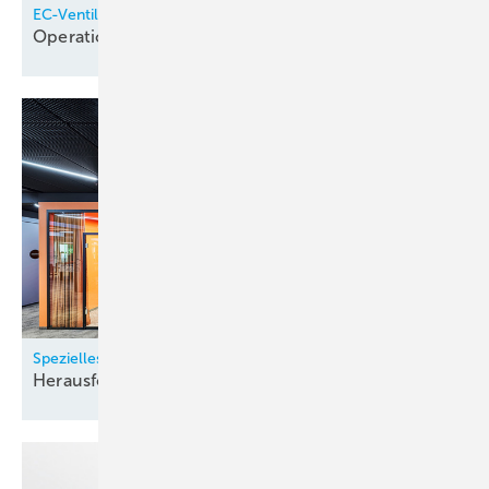
EC-Ventilatoren modernisieren Krankenhauslüftung
Operation
Energiesparen
Spezielles Lüftungskonzept in der Hauptverwaltung
Herausfordernde
Raumgestaltung