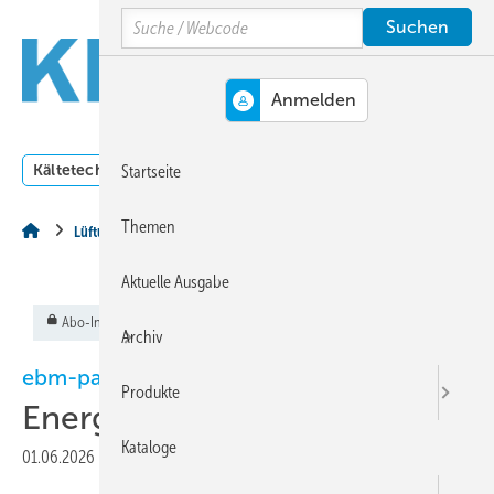
Springe
Springe
Springe
Search
auf
auf
auf
Hauptinhalt
Hauptmenü
SiteSearch
MENÜ
Kältetechnik
Klimatechnik
Lüftungstechnik
Dossi
Startseite
Themen
Lüftungstechnik
Aktuelle Ausgabe
Abo-Inhalt
Archiv
ebm-papst
Produkte
Energieeffizienzgarantie
Kataloge
01.06.2026
|
Veröffentlicht in
Ausgabe 06-2026