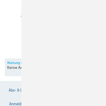
Wartung und Instandhaltung einer Wohnraumlüftung
Keine Angst vorm
Luftkanal!
Abo- & Leserservice
AGB
Alle Inhalte chronologisch
Anmelden
Anmeldung & Registrierung
Datenschutz