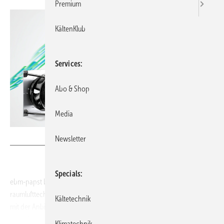
Premium
KältenKlub
Services
Abo & Shop
Media
Bild: ebm-papst
Newsletter
Specials
ebm-papst bietet mit Nexaira.Fit eine Modernisierungslösung für
raumlufttechnische Anlagen an, die den Austausch von Ventilatoren
Kältetechnik
mit der Anbindung an das digitale Ökosystem Nexaira kombiniert. Der
reine Austausch der Hardware ermöglicht Energieeinsparungen von
Klimatechnik