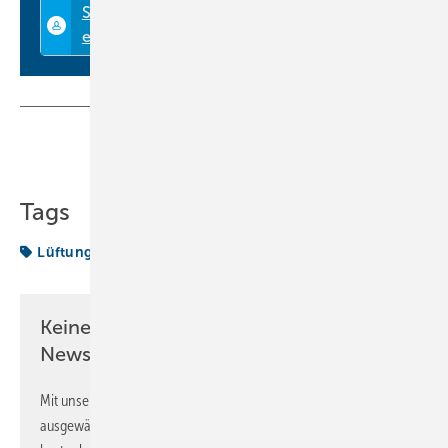
Teilen
Link kopieren
Tags
Lüftungstechnik
Keine Zeit? Kein Problem mit dem KK
Newsletter!
Mit unserem Newsletter erhalten Sie regelmäßig von uns
ausgewählte Informationen und Neuigkeiten, gebündelt und