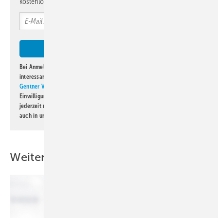
kostenlos direkt ins Postfach.
Bei Anmeldung zu diesem Newsletter bin ich damit einverstanden, über
interessante Verlags- und Online-Angebote
der Marken der Alfons W.
Gentner Verlag GmbH & Co. KG
informiert zu werden. Diese
Einwilligung kann ich jederzeit widerrufen und eine Abmeldung ist
jederzeit möglich. Informationen zum Umgang mit Daten finden Sie
auch in unserer
Datenschutzerklärung
.
Weitere Inhalte