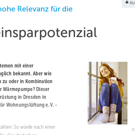
Abo
hohe Relevanz für die
inspar­potenzial
stemen mit einer
glich bekannt. Aber wie
h zu oder in Kombination
der Wärmepumpe? Dieser
­rüstung in Dresden in
ür Wohnungslüftung e. V. ­
ahlen: So wür­de nach einer