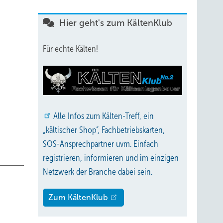
Hier geht's zum KältenKlub
pürbare
Für echte Kälten!
den
tze.
zung
Alle
Infos zum Kälten-Treff, ein
iziente
„kältischer Shop“, Fachbetriebskarten,
netze,
SOS-Ansprechpartner uvm. Einfach
Komfort
registrieren, informieren und im einzigen
für die
Netzwerk der Branche dabei sein.
Zum KältenKlub