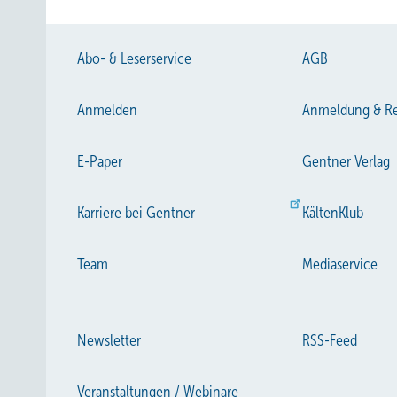
Geschäftsführer des Bundesverbandes für Woh
Bild: VfW / Lottes
Abo- & Leserservice
AGB
Anmelden
Anmeldung & Re
E-Paper
Gentner Verlag
Karriere bei Gentner
KältenKlub
Team
Mediaservice
Newsletter
RSS-Feed
Veranstaltungen / Webinare