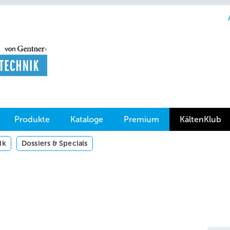
Produkte
Kataloge
Premium
KältenKlub
ik
Dossiers & Specials