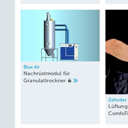
Blue Air
Nachrüstmodul für
Granulattrockner
Beitrag der Wärmerückgewinnung (WRG) zur effizienten Ene
Zehnder
rechts: mit WRG und Photovoltaik).
Lüftung
Comfo
Ralf Lottes,