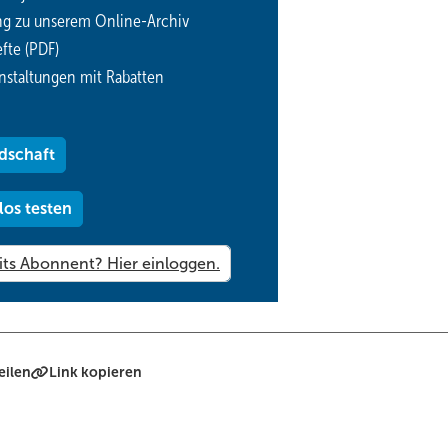
ng zu unserem Online-Archiv
etzes bei, insbesondere in der dunklen und windarmen Winterzeit
fte (PDF)
nstaltungen mit Rabatten
nnung lassen sich durch die deutliche Verbesserung der Effizienz s
nergie durch die Reduzierung von Lüftungswärmeverlusten, die in 
e zunehmend stärkere Rolle spielen. Zum anderen hat man einen
dschaft
. durch einen kleineren Wärmeerzeuger oder sogar kleinere Wärmene
eits im Gebäude befindet, mit Effizienzvorteilen gegenüber der Nut
los testen
 erzeugt und ins Gebäude gebracht werden muss.
 die ventilatorgestützte Wohnungslüftung sprechen, wie z. B. die eff
ich der Eigenstromnutzung, die Entlastung der Strom- und Wärme
die Bauschadensfreiheit. Aber auch „weiche Faktoren“ wie hoher 
von Folgekosten für Schadenssanierungen
sind
wichtige
Argumente
eilen
Link kopieren