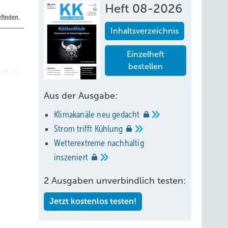
Heft 08-2026
efinden.
Inhaltsverzeichnis
Einzelheft
bestellen
nde
in
Aus der Ausgabe:
Klimakanäle neu
gedacht
Strom trifft
Kühlung
ennwert
Wetterextreme nachhaltig
gt die
inszeniert
in
2 Ausgaben unverbindlich testen:
ht,
Jetzt kostenlos testen!
ss. Die