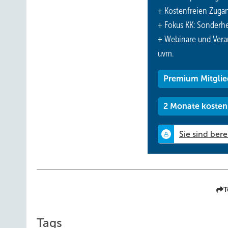
+ Kostenfreien Zuga
Wärmerückgewinnung trägt so zur Entlastung des Stromn
+ Fokus KK: Sonderhe
(Dunkelflaute) um bis zu 10 Gigawatt.
+ Webinare und Vera
Durch die ventilatorgestützte Lüftung mit Wärmerückgewi
uvm.
Kosteneinsparungen erzielen. Zum einen in puncto Heize
modernen, hoch gedämmten und sanierten Gebäuden ein
Premium Mitglie
geringeren Kostenaufwand für die Heizungstechnik, z. B
Außerdem ist die Wiedernutzung von Wärme, die sich ber
2 Monate kosten
von regenerativer Energie verbunden, die erst woanders
Zudem gibt es eine Vielzahl weiterer Faktoren, welche für
Kombination mit Wärmepumpen und PV-Anlagen hinsichtl
CO₂-Einsparungen, eine Senkung der Warmmieten sowie 
und eine gesunde Raumluftqualität mit der Vermeidung 
ventilatorgestützte Wohnraumlüftung.
T
Fazit
Tags