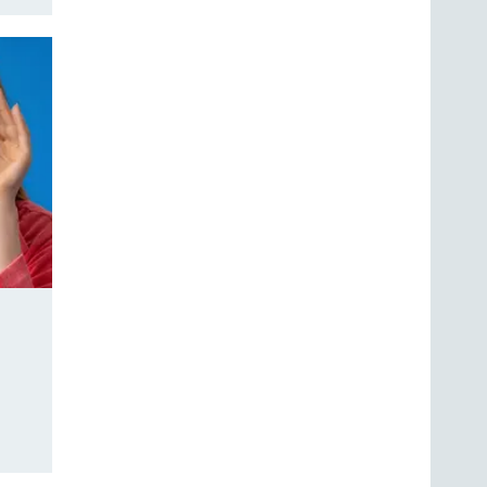
Bild: VfW
/ unten