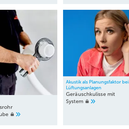
Akustik als Planungsfaktor bei
Lüftungsanlagen
Geräuschkulisse mit
rgieversorgung von Gebäuden (oben links: ohne WRG / Mitte: mit WRG 
System
srohr
Tube