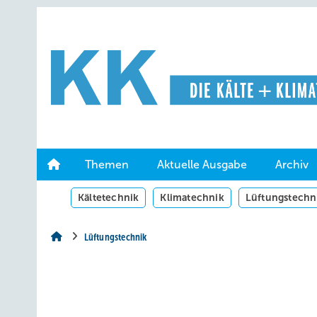
Springe
Springe
Springe
auf
auf
auf
Hauptinhalt
Hauptmenü
SiteSearch
Themen
Aktuelle Ausgabe
Archiv
Kältetechnik
Klimatechnik
Lüftungstechn
Lüftungstechnik