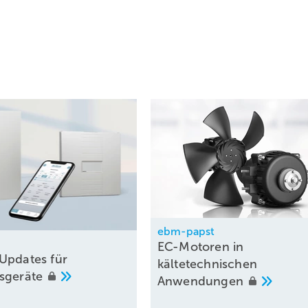
e
„Wohnungslüftung
mit
Wärme­rückgewinnung als nachhaltige Schlü
hgewiesen
werden
konnte,
wie
umfassend Wohnungslüftung mit
kung des Energieverbrauchs unterstützt und daher als
kann
daher
auch
als
„Energiesparlüftung“
bezeichnet
werden.
lüftung mit Wärmerückgewinnung künftig als Schlüsseltechnik für d
e zu behandeln und ihr insgesamt einen dementsprechenden Stelle
ng Effiziente Gebäude BEG einzuräumen. ■
ebm-papst
EC-Motoren in
Updates für
kältetechnischen
sgeräte
Anwendungen