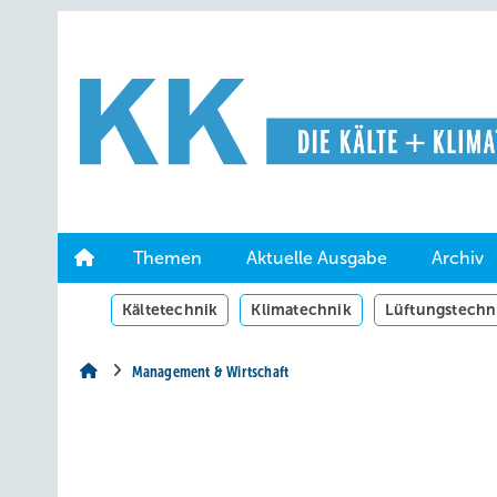
Springe
Springe
Springe
auf
auf
auf
Hauptinhalt
Hauptmenü
SiteSearch
Themen
Aktuelle Ausgabe
Archiv
Kältetechnik
Klimatechnik
Lüftungstechn
Management & Wirtschaft