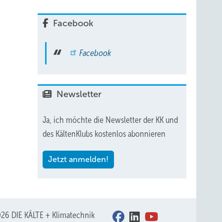
folger
Facebook
gs-
cht,
Facebook
Newsletter
rem
Ja, ich möchte die Newsletter der KK und
des KältenKlubs kostenlos abonnieren
 ein
ubauen,
Jetzt anmelden!
en
26 DIE KÄLTE + Klimatechnik
r eine