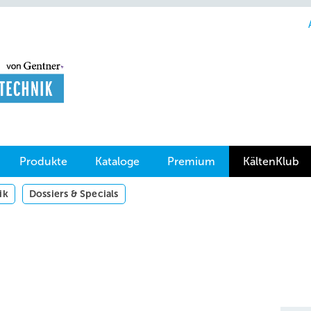
Produkte
Kataloge
Premium
KältenKlub
ik
Dossiers & Specials