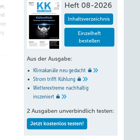
Heft 08-2026
en,
mit
Inhaltsverzeichnis
rer
ng
Einzelheft
bestellen
werden
Aus der Ausgabe:
in
Klimakanäle neu
gedacht
n, ob
Strom trifft
Kühlung
Wetterextreme nachhaltig
inszeniert
2 Ausgaben unverbindlich testen:
Jetzt kostenlos testen!