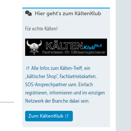
üftung
Hier geht's zum KältenKlub
Für echte Kälten!
ent
enz in
tamms
Alle
Infos zum Kälten-Treff, ein
triebes
„kältischer Shop“, Fachbetriebskarten,
SOS-Ansprechpartner uvm. Einfach
elbst
registrieren, informieren und im einzigen
Netzwerk der Branche dabei sein.
u
Zum KältenKlub
“