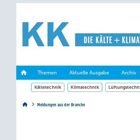
Springe
Springe
Springe
auf
auf
auf
Hauptinhalt
Hauptmenü
SiteSearch
Themen
Aktuelle Ausgabe
Archiv
Kältetechnik
Klimatechnik
Lüftungstechn
Meldungen aus der Branche