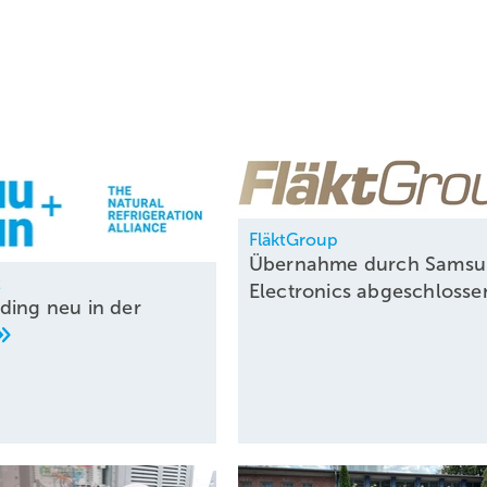
FläktGroup
Übernahme durch Sams
t
Electronics
abgeschloss
ding neu in der