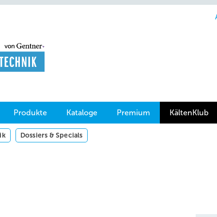
Produkte
Kataloge
Premium
KältenKlub
ik
Dossiers & Specials