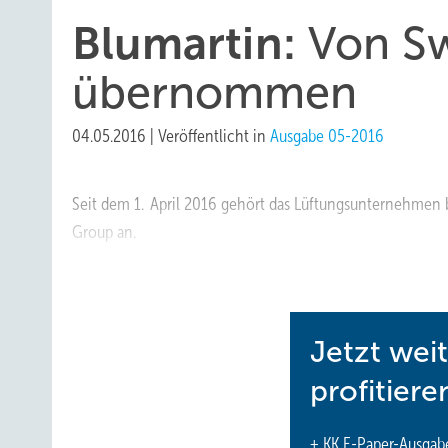
Blumartin:
Von S
übernommen
04.05.2016
|
Veröffentlicht in
Ausgabe 05-2016
Seit dem 1. April 2016 gehört das Lüftungsunternehmen
Group an.
www.diekaelte.de/gentner.dll/PL_102988_708353
Jetzt wei
profitiere
+ KK E-Paper-Ausgab