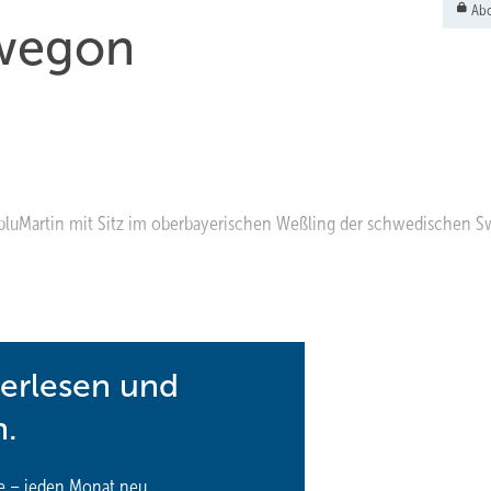
Abo
wegon
 bluMartin mit Sitz im oberbayerischen Weßling der schwedischen 
terlesen und
n.
e – jeden Monat neu