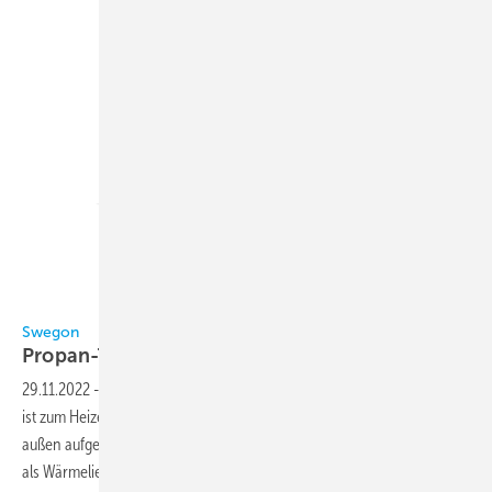
Bild: Swegon
Swegon
Propan-Titan
29.11.2022
-
Das Gerät mit dem natürlichen Kältemittel Propan (R290)
ist zum Heizen oder Kühlen von Wasser oder Sole konzipiert. Die
außen aufgestellte BlueBox Titan Sky leistet im Kühlbetrieb 30-195 kW,
als Wärmelieferant 30-175 kW. Ihr SCOP liegt bei bis zu 4,12 (mit