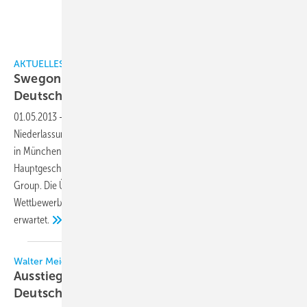
AKTUELLES
Swegon AB übernimmt die Walter Meier (Klima
Deutschland)
GmbH
01.05.2013
-
Die Walter Meier (Klima Deutschland) GmbH ist eine
Niederlassung des schweizerischen Walter Meier-Konzerns. Das 1930
in München gegründete Unternehmen unterhält seinen
Hauptgeschäftssitz in München und ist seit 1991 Teil der Walter Meier
Group. Die Übernahme muss noch von den zuständigen
Wettbewerbsbehörden genehmigt werden. Dies wird für Juni
erwartet.
Walter Meier / Swegon
Ausstieg aus dem Klima-Handelsgeschäft in
Deutschland Swegon
übernimmt