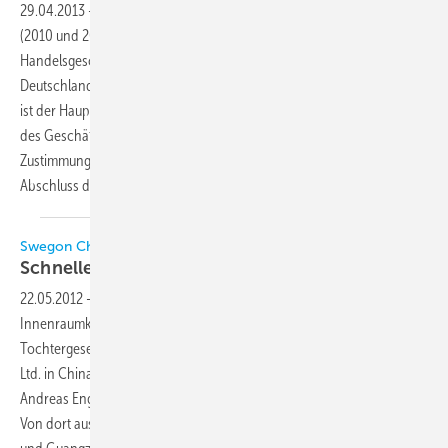
29.04.2013
-
Nach dem Ausstieg in Frankreich und Grossbritannien
(2010 und 2011) verkauft Walter Meier nun auch das Klima-
Handelsgeschäft in Deutschland. Käufer für die Walter Meier (Klima
Deutschland) GmbH, München, seit 1991 Teil der Walter Meier Group,
ist der Hauptlieferant Swegon. Damit soll der langfristige Fortbestand
des Geschäfts gesichert werden. Die Übernahme erfordert noch die
Zustimmung der zuständigen Wettbewerbsbehörden. Mit einem
Abschluss der Transaktion wird im Juni
gerechnet.
Swegon China gegründet
Schnelles Wachstum
geplant
22.05.2012
-
Swegon, schwedischer Hersteller von Lüftungs- und
Innenraumklimasystemen, hat eine Geschäftslizenz für die neueste
Tochtergesellschaft Swegon Indoor Climate Systems (Shanghai) Co.,
Ltd. in China erhalten. Geschäftsführer der neuen Niederlassung ist
Andreas Engström. Sitz der Gesellschaft ist Shanghaiim in Ost-China.
Von dort aus sollen bedeutende lokale Märkte wie Shanghai, Beijing