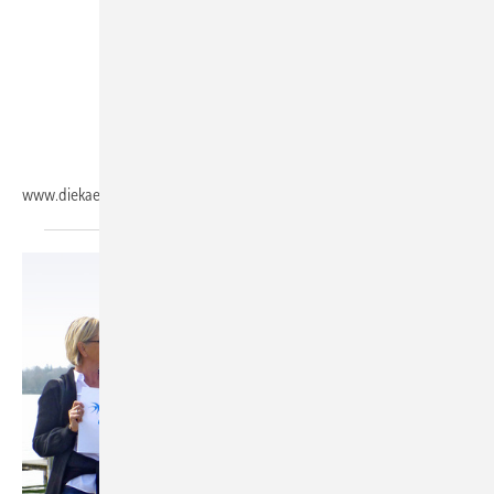
www.diekaelte.de/gentner.dll/PL_102988_708353