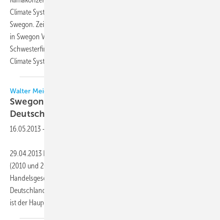
Climate Systems Germany GmbH auf und führt das Konzernlogo
Swegon. Zeitgleich firmiert die bisherige Swegon GmbH, Bergkamen,
in Swegon Ventilation Systems Germany GmbH um. Die
Schwesterfirma kümmert sich um die Lüftungssysteme und Swegon
Climate Systems Germany um die
Klimasysteme.
Walter Meier / Swegon
Swegon übernimmt KlimaHandelsgeschäft in
Deutschland
16.05.2013
-
29.04.2013 Nach dem Ausstieg in Frankreich und Großbritannien
(2010 und 2011) verkauft Walter Meier nun auch das Klima-
Handelsgeschäft in Deutschland. Käufer für die Walter Meier (Klima
Deutschland) GmbH, München, seit 1991 Teil der Walter Meier Group,
ist der Hauptlieferant Swegon. Damit
soll...