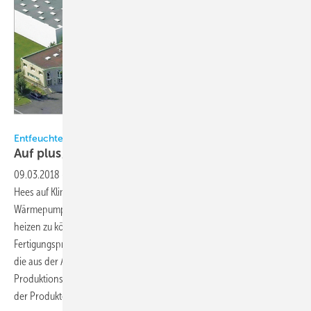
Swegon
Entfeuchten mit VRF-Wärmepumpen
Auf plus/minus fünf Prozent
genau!
09.03.2018
-
Seit einigen Jahren setzt das Familienunternehmen Van
Hees auf Klimatechnik von Fujitsu. Vor allem die
Wärmepumpenfunktion, also die Möglichkeit, mit Klimageräten auch
heizen zu können, wird von dem Gewürzhersteller für seine
Fertigungsprozesse genutzt. Klimasysteme sind in der Lage, im Winter
die aus der Außenluft aufgenommene Wärmeenergie in den
Produktionsstätten zur Lufterwärmung und damit zur Entfeuchtung
der Produkte zu verwenden.
Sascha Pohl,
Garching-Hochbrück