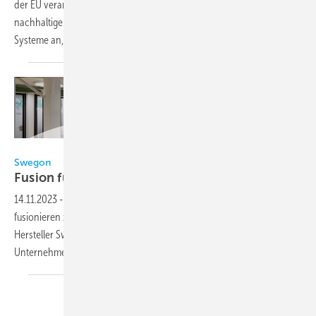
der EU verantwortlich ist, erweitert Swegon sein Portfolio an
nachhaltigen Kälte- und Lüftungslösungen. Das Unternehmen bietet
Systeme an, die es ermöglichen,
langfristig...
Swegon
Swegon
Fusion für
Klimadecken
14.11.2023
-
Die Zent-Frenger GmbH und Barcol-Air Gruppe
fusionieren zur Swegon Klimadecken GmbH. Laut dem schwedischen
Hersteller Swegon sollen damit die Stärken beider akquirierten
Unternehmen kombiniert
werden.