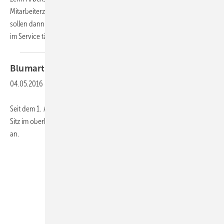
Mitarbeiterzuwachs von ca. 30 Prozent in diesem Bereich. Insgesamt
sollen dann bis Anfang des nächsten Geschäftsjahres 40 Mitarbeitern
im Service tätig
sein.
Blumartin:
Von Swegon
übernommen
04.05.2016
-
Seit dem 1. April 2016 gehört das Lüftungsunternehmen bluMartin mit
Sitz im oberbayerischen Weßling der schwedischen Swegon Group
an.