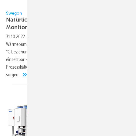
Bild: Swegon
Swegon
Natürliche Kältemittel, Energieeffizienz und
Monitoring
31.10.2022
-
Die mit R 290 (Propan) gefüllte
Wärmepumpe/Kältemaschine BlueBox Titan Sky liefert Wärme bis 63
°C beziehungsweise Kälte bis -15 °C. Damit ist das Gerät vielseitig
einsetzbar – ob zur Sanierung, Brauchwassererwärmung oder
Prozesskältebereitstellung. Für einen hohen Wirkungsgrad
sorgen...