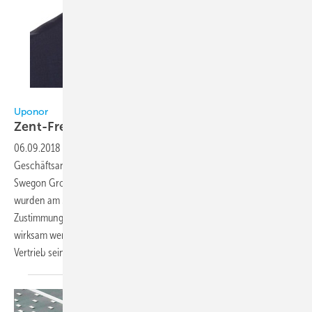
Uponor / Tewes
Uponor
Zent-Frenger an Swegon
verkauft
06.09.2018
-
Die Uponor Gruppe plant, die gesamten
Geschäftsanteile der Zent-Frenger GmbH an die schwedische
Swegon Group AB zu verkaufen. Die entsprechenden Verträge
wurden am 5. September 2018 unterzeichnet. Vorbehaltlich der
Zustimmung des Kartellamtes, soll der Verkauf bereits im Oktober
wirksam werden. Damit fokussiert sich Uponor auf den dreistufigen
Vertrieb seiner Lösungen über den Handel und das
Fachhandwerk.