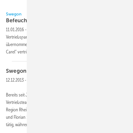
Swegon
Swegon
Befeuchtungssysteme von
Swegon
11.01.2016
-
Die Swegon Germany GmbH hat als deutscher
Vertriebspartner die Befeuchtungssysteme von Carel Industries S.p.A.
übernommen. Die Produkte werden unter „AirBlue produced by
Carel“
vertrieben.
Swegon ➔ Vertrieb weiter
verstärkt
12.12.2013
-
Bereits seit Januar 2013 unterstützt Ralph Romeike (Bild) das
Vertriebsteam der Swegon Ventilation Systems Germany GmbH in der
Region Rhein-Ruhr, seit Oktober 2013 sind René Seidel, Mike Henschel
und Florian Schmidlehner für den Vertrieb von Swegon Ventilation
tätig, während Jörg Schlenker
(48)...