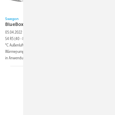
Bild: Swegon
Swegon
BlueBox Omicron
Sky
05.04.2022
-
Die 4- Leiter-Multifunktionseinheit Bluebox Omicron Sky
S4 R5 (40 - 800 kW) eignet sich für den Einsatzbereich - 15 °C bis 40
°C Außenlufttemperatur, um separate Kaltwassererzeuger und
Wärmepumpen zu ersetzen und in einer Einheit zu kombinieren Auch
in Anwendungen, die einen besonders kleinen CO
-...
2