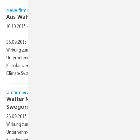
Neue firmierung
Aus Walter Meier wird
Swegon
16.10.2013
-
26.09.2013 Die Walter Meier (Klima Deutschland) GmbH hat mit
Wirkung zum 1. Oktober 2013 eine Umfirmierung vorgenommen. Das
Unternehmen, das seit Ende April ein Teil des schwedischen
Klimakonzerns Swegon AB ist, tritt nun unter dem Namen Swegon
Climate Systems Germany GmbH auf und f체hrt
das...
Umfirmierung
Walter Meier (Klima Deutschland) heißt jetzt
Swegon Climate Systems
Germany
26.09.2013
-
Die Walter Meier (Klima Deutschland) GmbH hat mit
Wirkung zum 1. Oktober 2013 eine Umfirmierung vorgenommen. Das
Unternehmen, das seit Ende April ein Teil des schwedischen
Klimakonzerns Swegon AB ist, tritt nun unter dem Namen Swegon