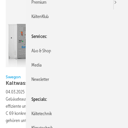
Premium
KältenKlub
Services
Abo & Shop
Media
Bild: Swegon
Swegon
Newsletter
Kaltwasser mit
Propan
04.03.2025
-
Die steigenden Anforderungen an die technische
Gebäudeausrüstung hinsichtlich Umweltverträglichkeit erfordern
Specials
effiziente und nachhaltige Lösungen. Swegon stellt in Halle 8.0, Stand
C 69 konkrete Produkte vor, die diesen Kriterien entsprechen. Dazu
Kältetechnik
gehören unter anderem Propan-Wärmepumpen
und...
Klimatechnik