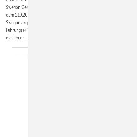
Swegon Germany GmbH übernommen. Er ist daneben bereits seit
dem 1.10.2017 Geschäftsführer der Zent-Frenger GmbH, die 2018 von
Swegon akquiriert wurde. Lingner hat über 25 Jahre
Führungserfahrung in der HLK-Branche und war unter anderem für
die
Firmen...