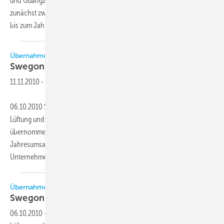
und Guangzhou im Süden Chinas bearbeitet werden. Beginnend mit
zunächst zwei Mitarbeitern, will Swegon die Personalstärke in China
bis zum Jahresende deutlich
ausweiten.
Übernahme
Swegon kauft Blue Box
Group
11.11.2010
-
06.10.2010 Swegon AB, schwedischer Hersteller in den Bereichen
Lüftung und Innenraumklima, hat die italienische Blue Box Group S. r. l.
übernommen. Blue Box, mit Sitz in Cantarana di Cona, hat einen
Jahresumsatz von circa 50 Mio. Euro und ist eines der führenden
Unternehmen bei der
Entwicklung...
Übernahme
Swegon kauft Blue Box
Group
06.10.2010
-
Swegon AB, schwedischer Hersteller in den Bereichen