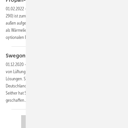
01.02.2022
-
Das Gerät mit dem natürlichen Kältemittel Propan (R
290) ist zum Heizen oder Kühlen von Wasser oder Sole konzipiert. Die
außen aufgestellte BlueBox Titan Sky leistet im Kühlbetrieb 30 - 195 kW,
als Wärmelieferant 30 - 175 kW. Ihr SCOP liegt bei bis zu 4,12 (mit
optionalen EC-Ventilatoren
und...
Swegon: SLT-Schanze
erworben
01.12.2020
-
Swegon hat die SLT-Schanze GmbH erworben, Hersteller
von Lüftungskomponenten für komplexe und maßgeschneiderte
Lösungen. SLT begann als Großhändler für Lüftungsgeräte in
Deutschland. Schon damals wurden Produkte von Swegon verkauft.
Seither hat SLT eine eigene Produktpalette und Fertigung
geschaffen...