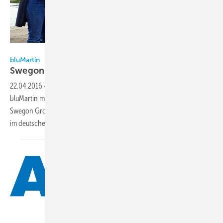
bluMartin
bluMartin
Swegon übernimmt das
Lüftungsunternehmen
22.04.2016
-
Seit dem 1. April 2016 gehört das Lüftungsunternehmen
bluMartin mit Sitz im oberbayerischen Weßling der schwedischen
Swegon Group an. Swegon stärkt mit der Übernahme seine Präsenz
im deutschen Markt für die kontrollierte
Wohnraumlüftung.