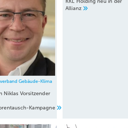
KKL Holding neu in der
Allianz
hverband Gebäude-Klima
n Niklas Vorsitzender
atorentausch-Kampagne