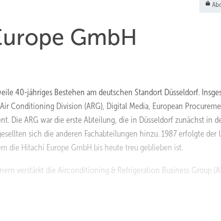
Abo
 Europe GmbH
weile 40-jähriges Bestehen am deutschen Standort Düsseldorf. Insge
he Air Conditioning Division (ARG), Digital Media, European Procurem
. Die ARG war die erste Abteilung, die in Düsseldorf zunächst in d
esellten sich die anderen Fachabteilungen hinzu. 1987 erfolgte de
em die Hitachi Europe GmbH bis heute treu geblieben ist.
ern verstärkt die Airconditioning & Refrigeration Business Group (
ierten Fachpartnern flächendeckend zu erhöhen, sind wir damit einen
ger Pierre-René Milz.
http://www.hitachi.com