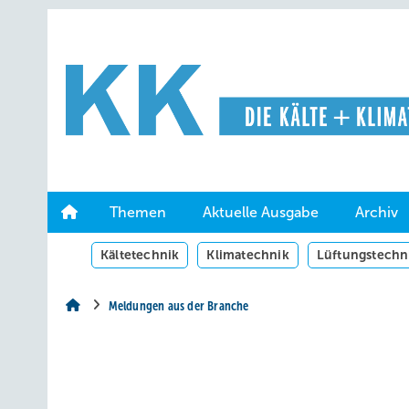
Springe
Springe
Springe
auf
auf
auf
Hauptinhalt
Hauptmenü
SiteSearch
Themen
Aktuelle Ausgabe
Archiv
Kältetechnik
Klimatechnik
Lüftungstechn
Meldungen aus der Branche