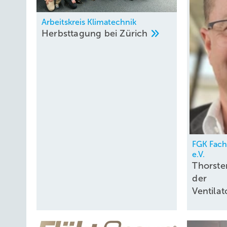
Arbeitskreis Klimatechnik
Herbsttagung bei
Zürich
FGK Fac
e.V.
Thorste
der
Ventil