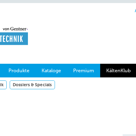
Produkte
Kataloge
Premium
KältenKlub
ik
Dossiers & Specials