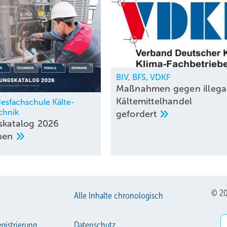
BIV, BFS, VDKF
Maßnahmen gegen illega
Kältemittelhandel
esfachschule Kälte-
chnik
gefordert
skatalog 2026
enen
© 20
Alle Inhalte chronologisch
gistrierung
Datenschutz