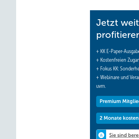
Jetzt wei
profitiere
+ KK E-Paper-Ausgab
+ Kostenfreien Zuga
+ Fokus KK: Sonderhe
+ Webinare und Vera
uvm.
Premium Mitglie
2 Monate kosten