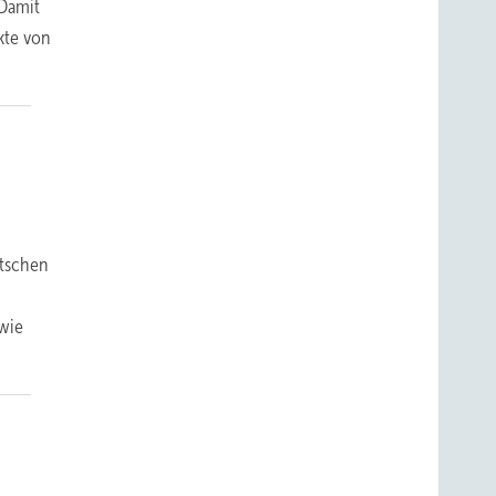
 Damit
kte von
utschen
owie