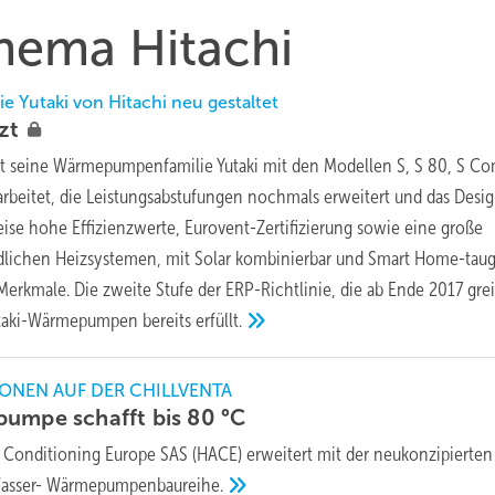
Thema Hitachi
Yutaki von Hitachi neu gestaltet
izt
at seine Wärmepumpenfamilie Yutaki mit den Modellen S, S 80, S C
arbeitet, die Leistungsabstufungen nochmals erweitert und das Desi
eise hohe Effizienzwerte, Eurovent-Zertifizierung sowie eine große
dlichen Heizsystemen, mit Solar kombinierbar und Smart Home-taug
Merkmale. Die zweite Stufe der ERP-Richtlinie, die ab Ende 2017 gre
Yutaki-Wärmepumpen bereits
erfüllt.
NEN AUF DER CHILLVENTA
pumpe schafft bis 80
°C
r Conditioning Europe SAS (HACE) erweitert mit der neukonzipierten 
Wasser-
Wärmepumpenbaureihe.