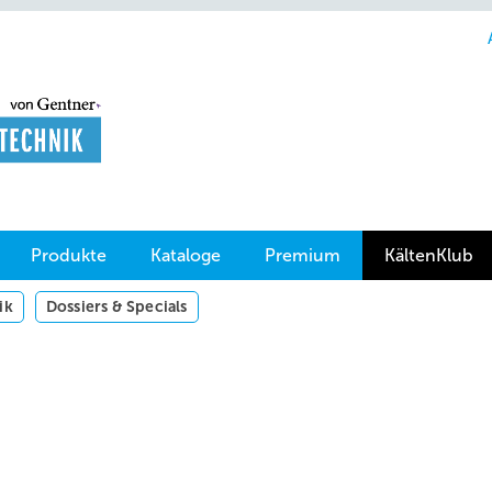
Produkte
Kataloge
Premium
KältenKlub
ik
Dossiers & Specials