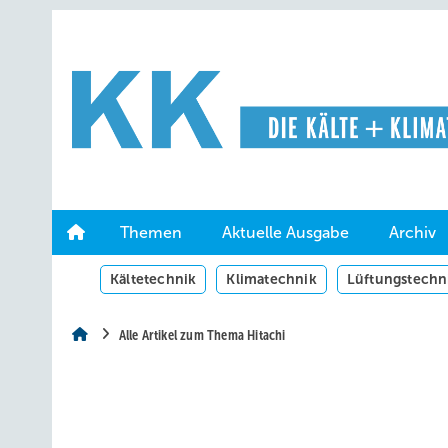
Springe
Springe
Springe
auf
auf
auf
Hauptinhalt
Hauptmenü
SiteSearch
Themen
Aktuelle Ausgabe
Archiv
Kältetechnik
Klimatechnik
Lüftungstechn
Alle Artikel zum Thema Hitachi