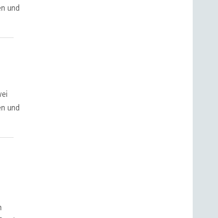
en und
wei
en und
n