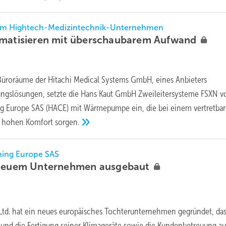
nem Hightech-Medizintechnik-Unternehmen
imatisieren mit überschaubarem
Aufwand
 Büroräume der Hitachi Medical Systems GmbH, eines Anbieters
ungslösungen, setzte die Hans Kaut GmbH Zweileitersysteme FSXN v
ng Europe SAS (HACE) mit Wärmepumpe ein, die bei einem vertretba
n hohen Komfort
sorgen.
oning Europe SAS
n neuem Unternehmen
ausgebaut
 Ltd. hat ein neues ­europäisches Tochterunternehmen gegründet, das
b und die Fertigung seiner Klimageräte sowie die Kundenbetreuung a