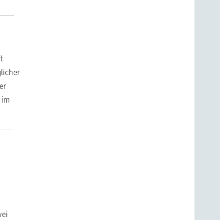
t
licher
er
 im
wei