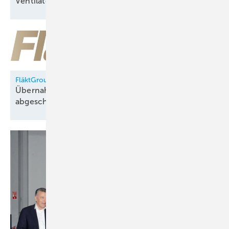
Ventilatorentausch-Kampagne
FläktGroup
Übernahme durch Samsung Electronics
abgeschlossen