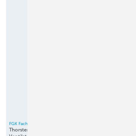
FGK Fachverband Gebäude-Klima e.V.
Thorsten Niklas Vorsitzender der