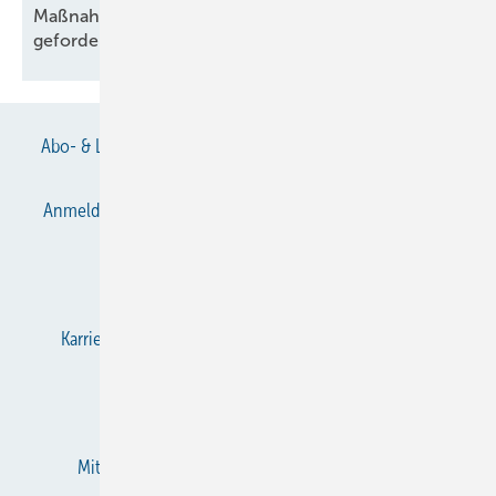
Maßnahmen gegen illegalen Kältemittelhandel
gefordert
Abo- & Leserservice
AGB
Alle Inhalte chronologisch
Anmelden
Anmeldung & Registrierung
Datenschutz
E-Paper
Gentner Verlag
Impressum
Karriere bei Gentner
KältenKlub
KK abonnieren
Team
Mediaservice
Mitgliedschaften und Engagement
Newsletter