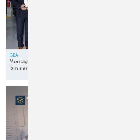
GEA
Montagelinie für Kolbenkompressorenpakete in
Izmir
eröffnet