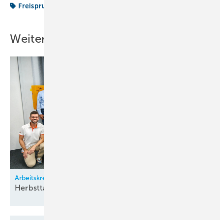
Freispruch
Meister
Weitere Inhalte
Arbeitskreis Klimatechnik
Herbsttagung bei
Zürich