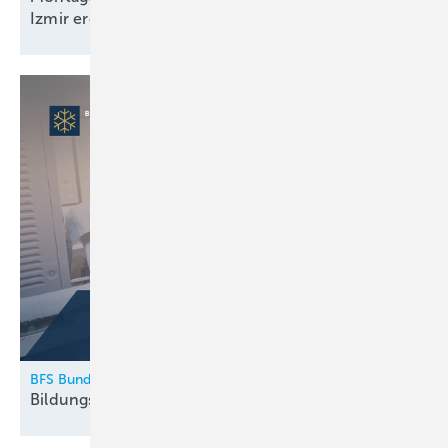
Izmir
eröffnet
BFS Bundesfachschule Kälte-Klima-Technik
Bildungskatalog 2026
erschienen