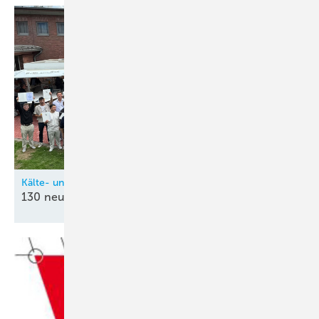
Kälte- und Klimatechnik-Innung Nordrhein (KIN)
130 neue
Kältetechnik-Mechatroniker