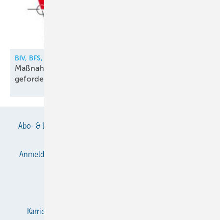
BIV, BFS, VDKF
Maßnahmen gegen illegalen Kältemittelhandel
gefordert
Abo- & Leserservice
AGB
Alle Inhalte chronologisch
Anmelden
Anmeldung & Registrierung
Datenschutz
E-Paper
Gentner Verlag
Impressum
Karriere bei Gentner
KältenKlub
KK abonnieren