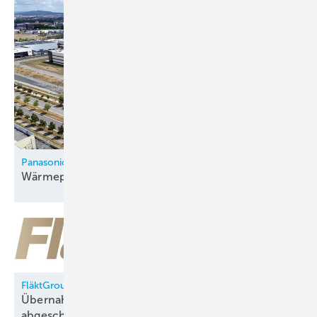
Panasonic
Wärmepumpenfabrik in Tschechien
eröffnet
FläktGroup
Übernahme durch Samsung Electronics
abgeschlossen