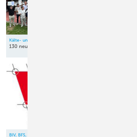
Kälte- und Klimatechnik-Innung Nordrhein (KIN)
130 neue
Kältetechnik-Mechatroniker
BIV, BFS, VDKF