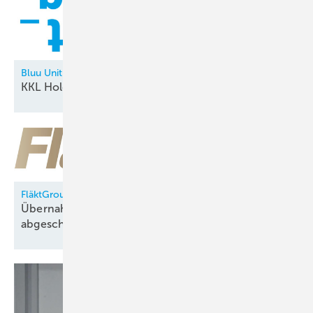
Bluu Unit
KKL Holding neu in der
Allianz
FläktGroup
Übernahme durch Samsung Electronics
abgeschlossen