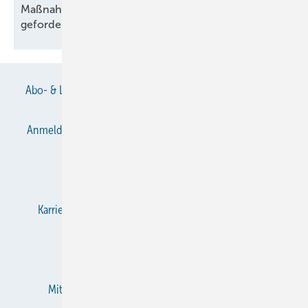
Maßnahmen gegen illegalen Kältemittelhandel
gefordert
Abo- & Leserservice
AGB
Alle Inhalte chronologisch
Anmelden
Anmeldung & Registrierung
Datenschutz
E-Paper
Gentner Verlag
Impressum
Karriere bei Gentner
KältenKlub
KK abonnieren
Team
Mediaservice
Mitgliedschaften und Engagement
Newsletter