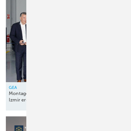
GEA
Montagelinie für Kolbenkompressorenpakete in
Izmir
eröffnet