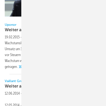
Uponor
Uponor
Weiter auf
Wachstumskurs
19.02.2015
-
Die Uponor Corporation, Vantaa/Finnland, ist weiter auf
Wachstumskurs. Das Unternehmen hat 2014 den konsolidierten
Umsatz um 13 Prozent auf 1,024 Milliarden Euro gesteigert. Der Ertrag
vor Steuern ist im Berichtszeitraum um 26,3 Prozent gewachsen. Das
Wachstum wird vor allem durch den nordamerikanischen Markt
getragen.
Vaillant Group
Weiter auf
Wachstumskurs
12.06.2014
-
12.05.2014 – Der Remscheider Heiz-, Lüftungs- und