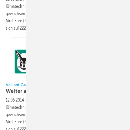
Klimatechnikspezialist Vaillant Group ist im Geschäftsjahr 2013 weiter
gewachsen. Die Umsatzerlöse stiegen um rund zwei Prozent auf 2,38
Mrd. Euro (2012: 2,33 Mrd. Euro), das Betriebsergebnis (EBIT) belief
sich auf 222 Mio. Euro. Dies
entspricht...
Vaillant Group
Weiter auf
Wachstumskurs
12.05.2014
-
Der Remscheider Heiz-, Lüftungs- und
Klimatechnikspezialist Vaillant Group ist im Geschäftsjahr 2013 weiter
gewachsen. Die Umsatzerlöse stiegen um rund zwei Prozent auf 2,38
Mrd. Euro (2012: 2,33 Mrd. Euro), das Betriebsergebnis (EBIT) belief
sich auf 222 Mio. Euro. Dies entspricht einem Plus von mehr als 19