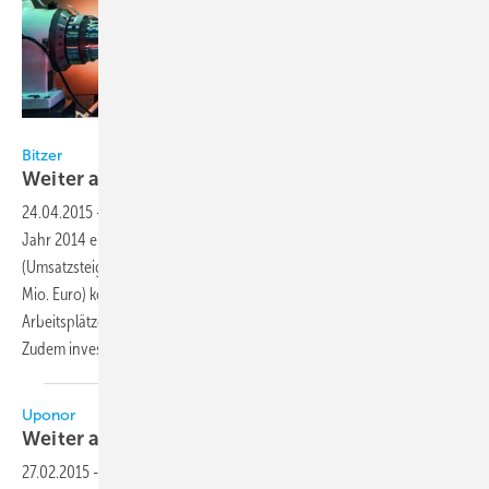
Bitzer
Bitzer
Weiter auf
Wachstumskurs
24.04.2015
-
Bitzer, Hersteller von Kältemittelverdichtern, zieht für das
Jahr 2014 eine positive Bilanz. Neben der guten Umsatzentwicklung
(Umsatzsteigerung um 36 Mio. Euro oder knapp sechs Prozent auf 657
Mio. Euro) konnte das Unternehmen im Geschäftsjahr 2014 200
Arbeitsplätze schaffen. Aktuell beschäftigt Bitzer 3.400 Mitarbeiter.
Zudem investierte man 25 Mio. Euro in Forschung und
Entwicklung.
Uponor
Weiter auf
Wachstumskurs
27.02.2015
-