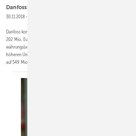
Danfoss:
2018 weiterhin auf
Wachstumskurs
30.11.2018
-
Danfoss konnte seinen Umsatz in den ersten neun Monaten 2018 um
202 Mio. Euro auf 4,569 Mrd. Euro steigern. Dies entspricht einem
währungsbereinigten Wachstum von 8 Prozent. Aufgrund des
höheren Umsatzes stieg das operative Ergebnis (EBIT) um 11 Prozent
auf 549 Mio. Euro an, während
der...