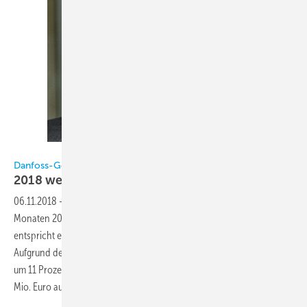
Danfoss
Danfoss-Geschäftszahlen
2018 weiterhin auf
Wachstumskurs
06.11.2018
-
Danfoss konnte seinen Umsatz in den ersten neun
Monaten 2018 um 202 Mio. Euro auf 4,569 Mrd. Euro steigern. Dies
entspricht einem währungsbereinigten Wachstum von 8 Prozent.
Aufgrund des höheren Umsatzes stieg das operative Ergebnis (EBIT)
um 11 Prozent auf 549 Mio. Euro an, während der Bilanzgewinn um 48
Mio. Euro auf 374 Mio. Euro verbessert
wurde.