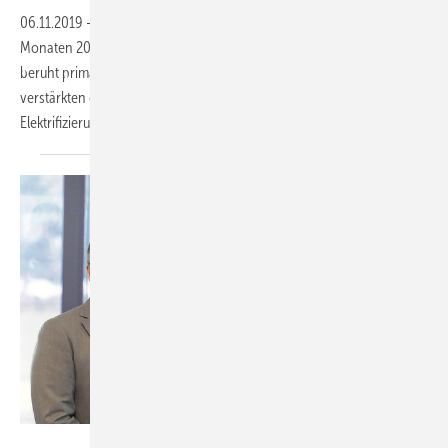
06.11.2019
-
Danfoss konnte seinen Umsatz in den ersten neun
Monaten 2019 um 4 Prozent auf 4,8 Mrd. Euro steigern. Das Ergebnis
beruht primär auf den Kerngeschäften der Gruppe sowie der
verstärkten globalen Ausrichtung auf Energieeffizienz und
Elektrifizierung im Zuge der
Energiewende.
Systemair