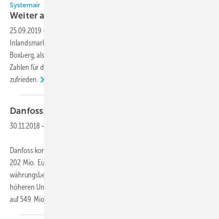
Systemair
Weiter auf
Wachstumskurs
25.09.2019
-
Systemair setzt seinen Wachstumskurs auf dem
Inlandsmarkt fort. Sowohl die Systemair GmbH, mit Sitz im badischen
Boxberg, als auch die gesamte Systemair-Gruppe zeigt sich mit den
Zahlen für das abgelaufene Geschäftsjahr, das am 30. April endete,
zufrieden.
Danfoss:
2018 weiterhin auf
Wachstumskurs
30.11.2018
-
Danfoss konnte seinen Umsatz in den ersten neun Monaten 2018 um
202 Mio. Euro auf 4,569 Mrd. Euro steigern. Dies entspricht einem
währungsbereinigten Wachstum von 8 Prozent. Aufgrund des
höheren Umsatzes stieg das operative Ergebnis (EBIT) um 11 Prozent
auf 549 Mio. Euro an, während
der...