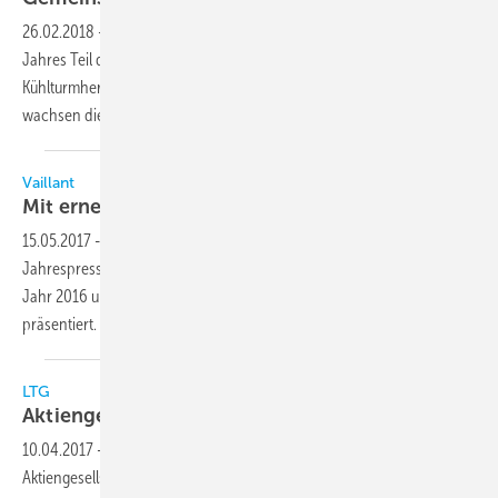
26.02.2018
-
Seitdem die KTK Kühlturm Karlsruhe im Sommer letzten
Jahres Teil der Cofinair Group wurde, sind die beiden deutschen
Kühlturmhersteller Gohl und KTK Schwester-Unternehmen. Nun
wachsen die beiden Firmen noch weiter
zusammen
Vaillant
Mit erneuerbaren Energien auf
Wachstumskurs
15.05.2017
-
Die Vaillant Group hat auf ihrer digitalen
Jahrespressekonferenz am 15. Mai 2017 Unternehmenszahlen für das
Jahr 2016 und einen Ausblick auf das erste Quartal 2017
präsentiert.
LTG
Aktiengesellschaft auf
Wachstumskurs
10.04.2017
-
Das Geschäftsjahr 2016 verlief für die LTG
Aktiengesellschaft, Stuttgart, außerordentlich positiv: Mit rund