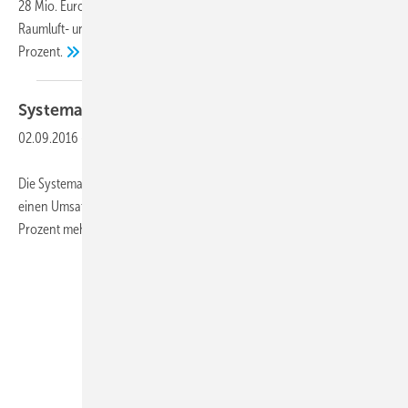
28 Mio. Euro im Gesamtkonzern übertraf der Umsatz der Experten für
Raumluft- und Prozesslufttechnik den des Vorjahres um rund 10
Prozent.
Systemair:
Weiter auf
Wachstumskurs
02.09.2016
-
Die Systemair-Gruppe erwirtschaftete im Geschäftsjahr 2015 / 2016
einen Umsatz von 667 Mio. Euro, gegenüber dem Vorjahr 3,9
Prozent mehr.