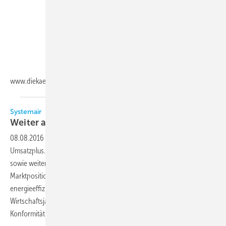
www.diekaelte.de/Gentner.dll/PL_102988_724596
Systemair
Weiter auf
Wachstumskurs
08.08.2016
-
Systemair generierte im vergangenen Geschäftsjahr ein
Umsatzplus. Durch Investitionen in den Ausbau eigener Ressourcen
sowie weitere Unternehmenszukäufe stärkte Systemair seine
Marktposition. Auch zukünftig liegt der Fokus weiterhin auf
energieeffizienten Systemlösungen: So wurde im vergangenen
Wirtschaftsjahr die komplette Produktpalette auf ErP- und Ecodesign-
Konformität
aktualisiert.