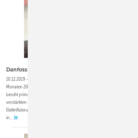
Bild: Danfoss / Fausting
Danfoss: Weiter auf
Wachstumskurs
10.12.2019
-
Danfoss konnte seinen Umsatz in den ersten neun
Monaten 2019 um 4 Prozent auf 4,8 Mrd. Euro steigern. Das Ergebnis
beruht primär auf den Kerngeschäften der Gruppe sowie der
verstärkten globalen Ausrichtung auf Energieeffizienz und
Elektrifizierung im Zuge der Energiewende. Insbesondere die Märkte
in...