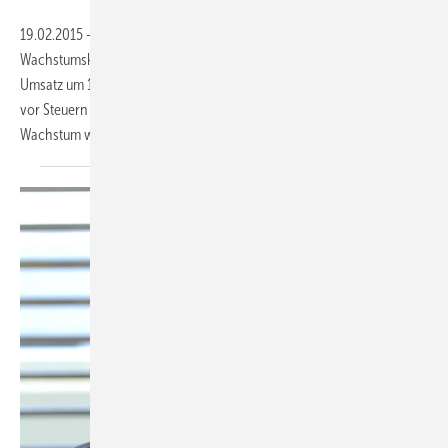
19.02.2015 – Die Uponor Corporation, Vantaa/Finnland, ist weiter auf
Wachstumskurs. Das Unternehmen hat 2014 den konsolidierten
Umsatz um 13 Prozent auf 1,024 Milliarden Euro gesteigert. Der Ertrag
vor Steuern ist im Berichtszeitraum um 26,3 Prozent gewachsen. Das
Wachstum wird vor allem
durch...