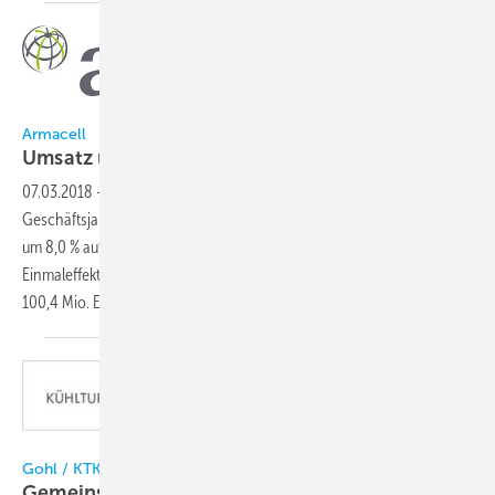
Armacell
Armacell
Umsatz und EBITDA auf
Wachstumskurs
07.03.2018
-
Armacell hat seine vorläufigen Zahlen für das
Geschäftsjahr 2017 bekannt gegeben: 2017 konnte man den Umsatz
um 8,0 % auf 603,2 Mio. Euro steigern (2016: 558,6 Mio. Euro). Das um
Einmaleffekte bereinigte EBITDA wuchs auf 102,1 Mio. Euro (2016:
100,4 Mio.
Euro).
KTK / Gohl
Gohl / KTK
Gemeinsam auf
Wachstumskurs