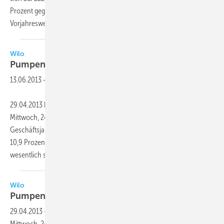
Prozent gegenüber dem von Abschreibungen geprägten
Vorjahreswert von 186 Mio.
Euro.
Wilo
Pumpenspezialist weiter auf
Wachstumskurs
13.06.2013
-
29.04.2013 Die Wilo Gruppe hat auf der Bilanzpressekonferenz am
Mittwoch, 24. April 2013, in Düsseldorf die Zahlen für das
Geschäftsjahr 2012 bekanntgegeben. Die Umsatzerlöse stiegen um
10,9 Prozent auf 1187,1 Mio. Euro. „Das Wachstum ist damit sogar
wesentlich stärker ausgefallen als noch
vor...
Wilo
Pumpenspezialist weiter auf
Wachstumskurs
29.04.2013
-
Die Wilo Gruppe hat auf der Bilanzpressekonferenz am
Mittwoch, 24. April 2013, in Düsseldorf die Zahlen für das