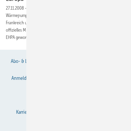
27.11.2008
-
In Anbetracht der wachsenden Nachfrage nach
Wärmepumpen in Europa, angeführt von Skandinavien, der Schweiz,
Frankreich und Deutschland, ist das Unternehmen Shecco vor kurzem
offizielles Mitglied des europäischen Verbands für Wärmepumpen
EHPA
geworden.
Abo- & Leserservice
AGB
Alle Inhalte chronologisch
Anmelden
Anmeldung & Registrierung
Datenschutz
E-Paper
Gentner Verlag
Impressum
Karriere bei Gentner
KältenKlub
KK abonnieren
Team
Mediaservice