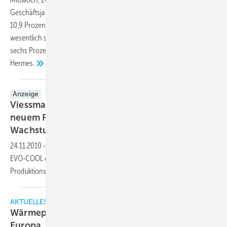
Geschäftsjahr 2012 bekanntgegeben. Die Umsatzerlöse stiegen um
10,9 Prozent auf 1.187,1 Mio. Euro. Das Wachstum ist damit sogar
wesentlich stärker ausgefallen als noch vor einem Jahr mit rund
sechs Prozent prognostiziert, sagte der Vorstandsvorsitzende Oliver
Hermes.
Anzeige
Viessmann nach erfolgreicher Chillventa mit
neuem Produktionsstandort auf
Wachstumskurs!
24.11.2010
-
Viessmann Kältetechnik AG führt neue Aggregateserie
EVO-COOL ein und bezieht mit der Aggregatefertigung neue
Produktionshallen in
Ahornberg
AKTUELLES
Wärmepumpen weiter auf Wachstumskurs in
Europa