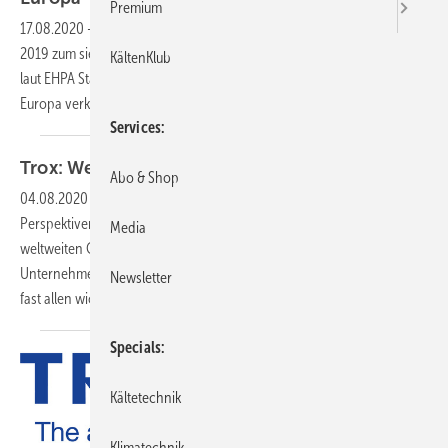
Premium
17.08.2020
-
Der europäische Wärmepumpenmarkt verzeichnete in
2019 zum siebten Jahr in Folge ein gesundes Wachstum. So wurden
KältenKlub
laut EHPA Statistik bis Ende 2019 fast 1,5 Millionen Wärmepumpen in
Europa
verkauft.
Services
Trox: Weiter auf
Wachstumskurs
Abo & Shop
04.08.2020
-
2019 war für Trox ein erfolgreiches Jahr und die
Perspektiven für die zukünftige Entwicklung sind trotz der derzeitigen
Media
weltweiten Corona-Krise mittelfristig vielversprechend, so das
Unternehmen. In einem Marktumfeld mit schwächerem Wachstum in
Newsletter
fast allen wichtigen Volkswirtschaften,
zahlreichen...
Specials
Kältetechnik
Klimatechnik