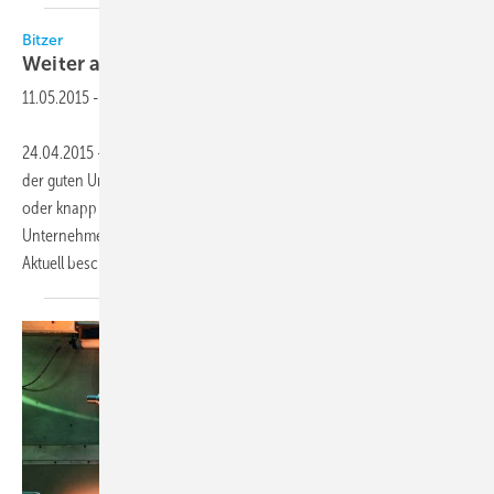
Bitzer
Weiter auf
Wachstumskurs
11.05.2015
-
24.04.2015 – Bitzer zieht für das Jahr 2014 eine positive Bilanz. Neben
der guten Umsatzentwicklung (Umsatzsteigerung um 36 Mio. Euro
oder knapp sechs Prozent auf 657 Mio. Euro) konnte das
Unternehmen im Geschäftsjahr 2014 200 Arbeitsplätze schaffen.
Aktuell beschäftigt Bitzer
3 400 Mitarbeiter...