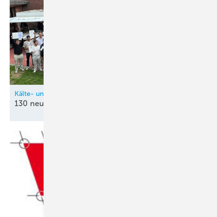
Kälte- und Klimatechnik-Innung Nordrhein (KIN)
130 neue
Kältetechnik-Mechatroniker