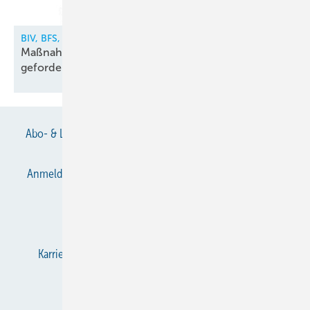
BIV, BFS, VDKF
Maßnahmen gegen illegalen Kältemittelhandel
gefordert
Abo- & Leserservice
AGB
Alle Inhalte chronologisch
Anmelden
Anmeldung & Registrierung
Datenschutz
E-Paper
Gentner Verlag
Impressum
Karriere bei Gentner
KältenKlub
KK abonnieren
Team
Mediaservice