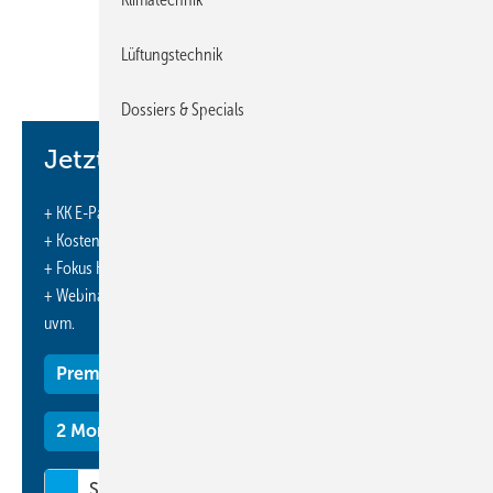
Finanzierung durch Einsparung das maßgeschneiderte Paket
nutzen.
Lüftungstechnik
http://www.vdkf.org
/
https://www.frigotechnik.de/
-
Dossiers & Specials
Jetzt weiterlesen und profitieren.
+ KK E-Paper-Ausgabe – jeden Monat neu
+ Kostenfreien Zugang zu unserem Online-Archiv
+ Fokus KK: Sonderhefte (PDF)
+ Webinare und Veranstaltungen mit Rabatten
uvm.
Premium Mitgliedschaft
2 Monate kostenlos testen