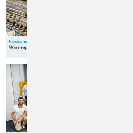
Panasonic
Wärmepumpenfabrik in Tschechien
eröffnet