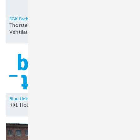
FGK Fachverband Gebäude-Klima e.V.
Thorsten Niklas Vorsitzender der
Ventilatorentausch-Kampagne
Bluu Unit
KKL Holding neu in der
Allianz