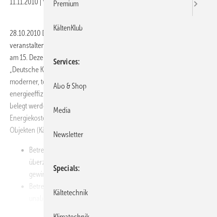
11.11.2010
|
Veröffentlicht in
Ausgabe 11-2010
Premium
KältenKlub
28.10.2010 Der VDKF und die Frigotechnik Handels-GmbH
veranstalten gemeinsam mit weiteren Partnern und Organisationen
am 15. Dezember 2010 im Hotel Adlon Kempinski Berlin eine
Services
„Deutsche Kälte-Klima-Konferenz“, die den Beteiligten die Finanzierung
moderner, technischer Lösungen durch Amortisation mit
Abo & Shop
energieeffizienten Kälte- und Klimasystemen aufzeigen möchte. Es soll
belegt werden, dass und wie Investitionen mithilfe der eingesparten
Media
Energiekosten finanziert werden können, ohne die Leistung von den
Objekten (Kälte/Klima) zu reduzieren. Ziel der Veranstaltung ist es:
Newsletter
Betreiber von den Möglichkeiten der Energie­optimierung zu
überzeugen und für die sach- und fachgerechte Investition zu
Specials
gewinnen,
Betreibern aufzuzeigen, wie die Investition durch den
Kältetechnik
unabhängigen Kälte-Klima-Manager entsprechend umgesetzt
wird,
Klimatechnik