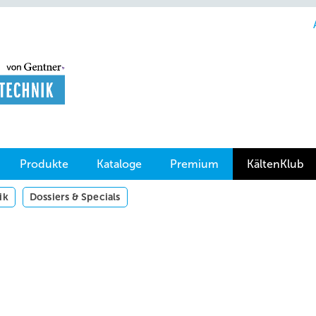
Produkte
Kataloge
Premium
KältenKlub
ik
Dossiers & Specials