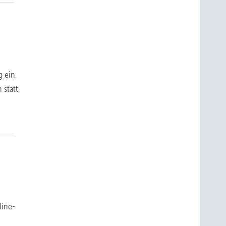
 ein.
statt.
n
line-