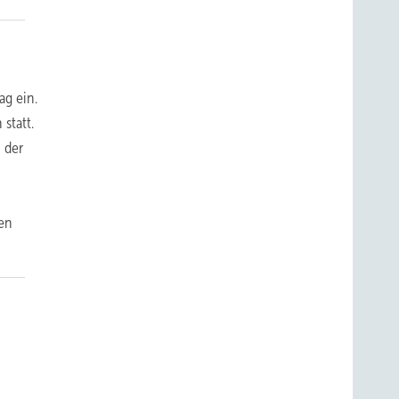
ag ein.
statt.
 der
m
ten