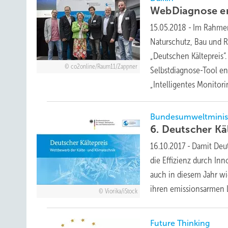
WebDiagnose er
15.05.2018
-
Im Rahmen
Naturschutz, Bau und R
„Deutschen Kältepreis
co2online/Raum11/Zappner
Selbstdiagnose-Tool en
„Intelligentes Monitor
Bundesumweltminis
6. Deutscher Kä
16.10.2017
-
Damit Deut
die Effizienz durch In
auch in diesem Jahr wi
ihren emissionsarmen 
Viorika/iStock
Future Thinking