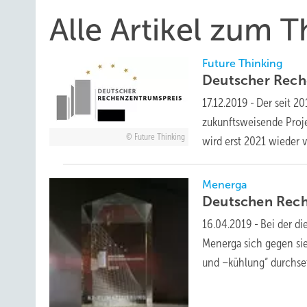
Alle Artikel zum 
Future Thinking
Deutscher Rech
17.12.2019
-
Der seit 2
zukunftsweisende Proje
Future Thinking
wird erst 2021 wieder 
Menerga
Deutschen Rec
16.04.2019
-
Bei der d
Menerga sich gegen si
und –kühlung“ durchse