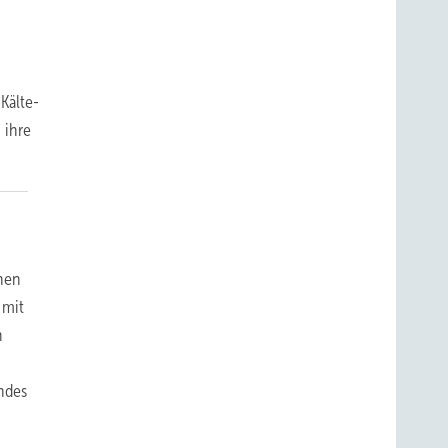
Kälte-
 ihre
chen
 mit
n
ndes