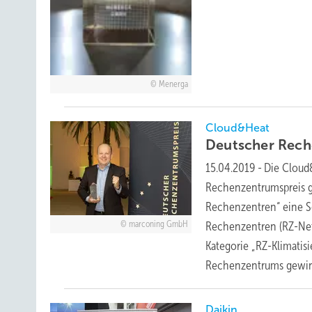
Menerga
Cloud&Heat
Deutscher Rech
15.04.2019
-
Die Cloud
Rechenzentrumspreis g
Rechenzentren“ eine So
marconing GmbH
Rechenzentren (RZ-Net
Kategorie „RZ-Klimatis
Rechenzentrums
gewi
Daikin