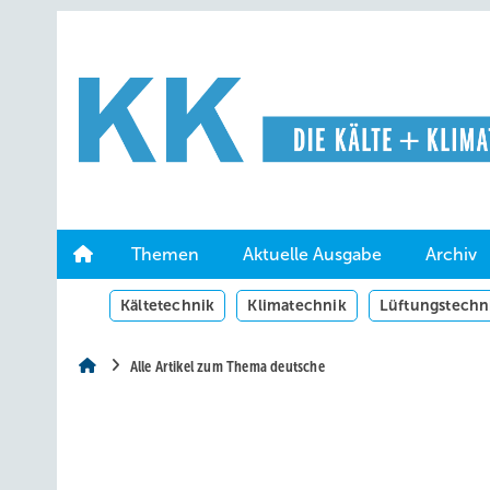
Springe
Springe
Springe
auf
auf
auf
Hauptinhalt
Hauptmenü
SiteSearch
Themen
Aktuelle Ausgabe
Archiv
Kältetechnik
Klimatechnik
Lüftungstechn
Alle Artikel zum Thema deutsche