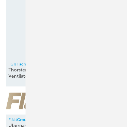
FGK Fachverband Gebäude-Klima e.V.
Thorsten Niklas Vorsitzender der
Ventilatorentausch-Kampagne
FläktGroup
Übernahme durch Samsung Electronics