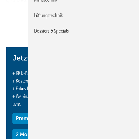
l., TU Dresden); 2. Preis: B. Eng. Caroline Seifert (3. v. l., HTWS Zittau);
3. Preis: Dipl.-Ing. (TU) Patrick Eggers (3. v. r., TU Dresden); 3. Preis:
Lüftungstechnik
Dipl.-Ing. (BA) Johannes Benz (BA Riesa). Lüftungs-Sonderpreis der
Airleben GmbH, NL Leipzig, erhielt Dipl.-Ing. (FH) Alexander Striehn
Dossiers & Specials
(HTW Dresden).
https://www.fv-gebaeudeenergie-dresden.de/
Jetzt weiterlesen und profitieren.
+ KK E-Paper-Ausgabe – jeden Monat neu
+ Kostenfreien Zugang zu unserem Online-Archiv
+ Fokus KK: Sonderhefte (PDF)
+ Webinare und Veranstaltungen mit Rabatten
uvm.
Premium Mitgliedschaft
2 Monate kostenlos testen