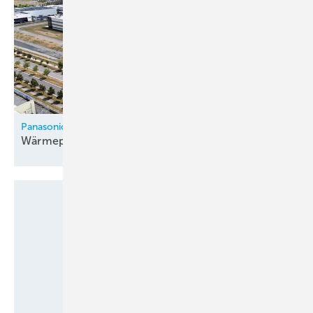
Panasonic
Wärmepumpenfabrik in Tschechien
eröffnet