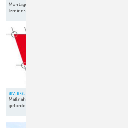
Montagelinie für Kolbenkompressorenpakete in
Izmir
eröffnet
BIV, BFS, VDKF
Maßnahmen gegen illegalen Kältemittelhandel
gefordert