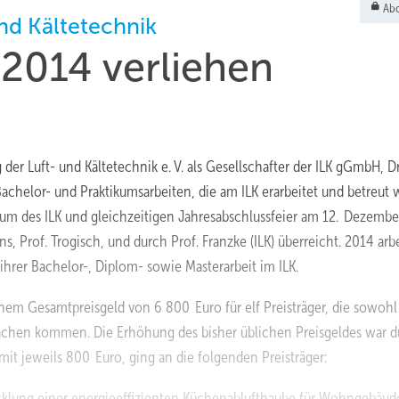
Abo
nd Kältetechnik
 2014 verliehen
der Luft- und Kältetechnik e. V. als Gesellschafter der ILK gGmbH, D
achelor- und Praktikumsarbeiten, die am ILK erarbeitet und betreut 
läum des ILK und gleichzeitigen Jahresabschlussfeier am 12. Dezemb
, Prof. Trogisch, und durch Prof. Franzke (ILK) überreicht. 2014 arb
hrer Bachelor-, Diplom- sowie Masterarbeit im ILK.
inem Gesamtpreisgeld von 6 800 Euro für elf Preisträger, die sowohl
achen kommen. Die Erhöhung des bisher üblichen Preisgeldes war d
mit jeweils 800 Euro, ging an die folgenden Preisträger:
cklung einer energieeffizienten Küchenablufthaube für Wohngebäud