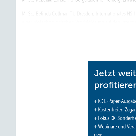
M. Sc. Belinda Collmar, TU Dresden, Internationales HS-
einer biotechnologischen Produktlösung auf den Interme
Dipl.-Ing. (TU) Christoph Steffan, TU Dresden: Unters
von Wassereisgemischen durch Direktverdampfung im 
Jetzt wei
profitiere
+ KK E-Paper-Ausgab
+ Kostenfreien Zuga
+ Fokus KK: Sonderhe
+ Webinare und Vera
uvm.