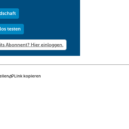
dschaft
los testen
eilen
Link kopieren