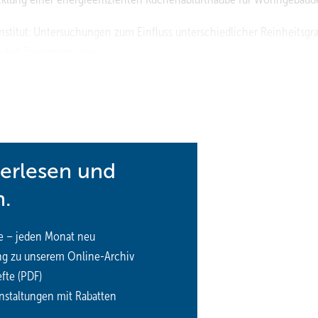
Institut: Untersuchungen zum Einfluss unterschiedlicher Reinheitsgr
diat-Freezingprozess.
uchung hydrophober Beschichtungssysteme zur Optimierung der Erze
Grobvakuum.
https://www.ilkdresden.de/
terlesen und
n.
e – jeden Monat neu
ng zu unserem Online-Archiv
fte (PDF)
nstaltungen mit Rabatten