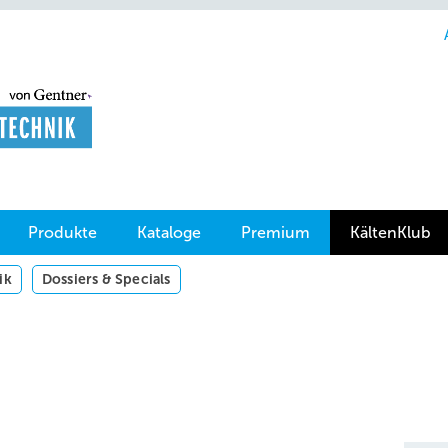
Produkte
Kataloge
Premium
KältenKlub
ik
Dossiers & Specials