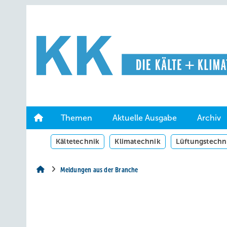
Springe
Springe
Springe
auf
auf
auf
Hauptinhalt
Hauptmenü
SiteSearch
Themen
Aktuelle Ausgabe
Archiv
Kältetechnik
Klimatechnik
Lüftungstechn
Meldungen aus der Branche