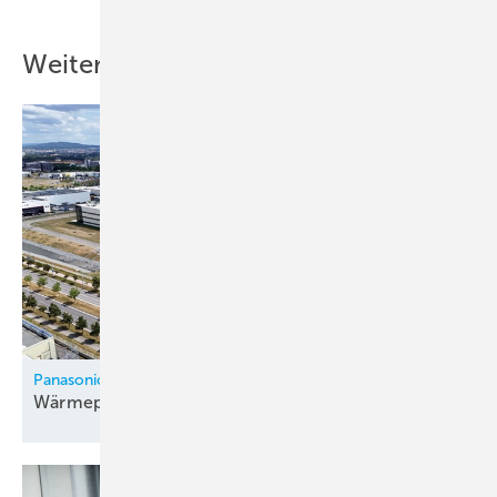
Weitere Inhalte
Panasonic
Wärmepumpenfabrik in Tschechien
eröffnet