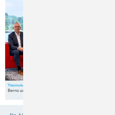
Thermokon
Berns und Zygan neu in der
Geschäftsleitung
Abo- & Leserservice
AGB
Alle Inhalte chronologisch