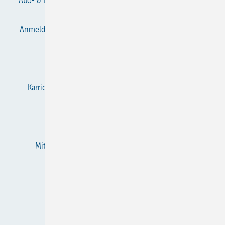
Anmelden
Anmeldung & Registrierung
Datenschutz
E-Paper
Gentner Verlag
Impressum
Karriere bei Gentner
KältenKlub
KK abonnieren
Team
Mediaservice
Mitgliedschaften und Engagement
Newsletter
RSS-Feed
Privacy Manager
Veranstaltungen / Webinare