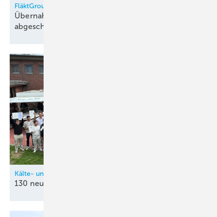
FläktGroup
Übernahme durch Samsung Electronics
abgeschlossen
Kälte- und Klimatechnik-Innung Nordrhein (KIN)
130 neue
Kältetechnik-Mechatroniker