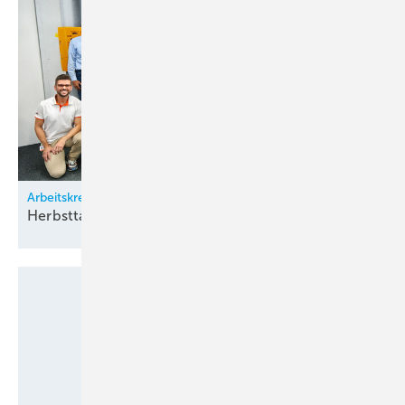
Arbeitskreis Klimatechnik
Herbsttagung bei
Zürich