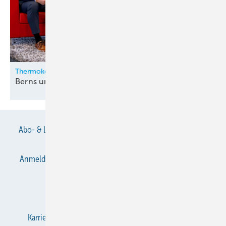
Thermokon
Berns und Zygan neu in der
Geschäftsleitung
Abo- & Leserservice
AGB
Alle Inhalte chronologisch
Anmelden
Anmeldung & Registrierung
Datenschutz
E-Paper
Gentner Verlag
Impressum
Karriere bei Gentner
KältenKlub
KK abonnieren