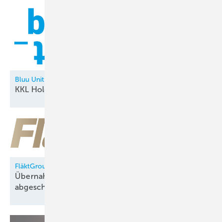
Bluu Unit
KKL Holding neu in der
Allianz
FläktGroup
Übernahme durch Samsung Electronics
abgeschlossen