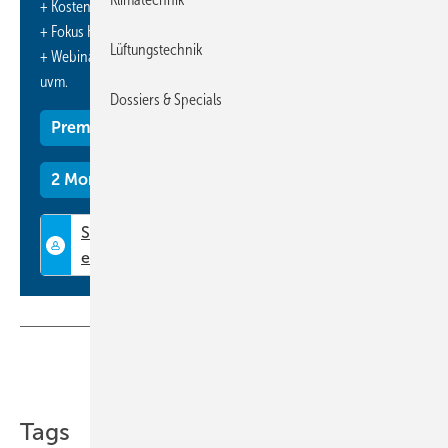
+ Kostenfreien Zugang zu unserem Online-Archiv
+ Fokus KK: Sonderhefte (PDF)
Lüftungstechnik
+ Webinare und Veranstaltungen mit Rabatten
uvm.
Dossiers & Specials
Premium Mitgliedschaft
2 Monate kostenlos testen
Teilen
Link kopieren
Tags