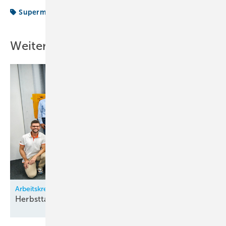
Supermarkt-Symposium
Weitere Inhalte
Arbeitskreis Klimatechnik
Herbsttagung bei
Zürich