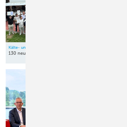
Kälte- und Klimatechnik-Innung Nordrhein (KIN)
130 neue
Kältetechnik-Mechatroniker