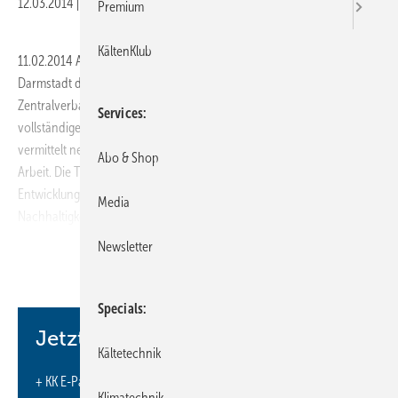
12.03.2014
|
Veröffentlicht in
Ausgabe 03-2014
Premium
KältenKlub
11.02.2014 Am 27. März 2014 findet im Maritim Rhein-Main Hotel in
Darmstadt das nunmehr 5. Supermarkt-Symposium des
Zentralverbands Kälte Klima Wärmepumpen e. V. (ZVKKW) statt. Das
Services
vollständige Tagungsprogramm ist inzwischen fertiggestellt und
vermittelt neue Erkenntnisse und Entscheidungshilfen für die tägliche
Abo & Shop
Arbeit. Die Tagung geht in diesem Jahr nicht nur auf die aktuellen
Entwicklungen im Lebensmittelhandel und die Frage der
Media
Nachhaltigkeit ein, sondern gibt auch Hinweise zu den Auswirkungen
der neuen F-Gase-Verordnung in diesem Bereich.
Newsletter
https://www.zvkkw.de/
Specials
Jetzt weiterlesen und profitieren.
Kältetechnik
+ KK E-Paper-Ausgabe – jeden Monat neu
Klimatechnik