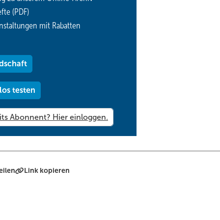
fte (PDF)
nstaltungen mit Rabatten
dschaft
los testen
eilen
Link kopieren