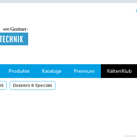
Produkte
Kataloge
Premium
KältenKlub
ik
Dossiers & Specials