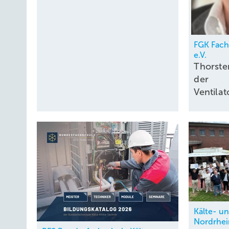
FGK Fac
e.V.
Thorste
der
Ventil
Kälte- u
Nordrhei