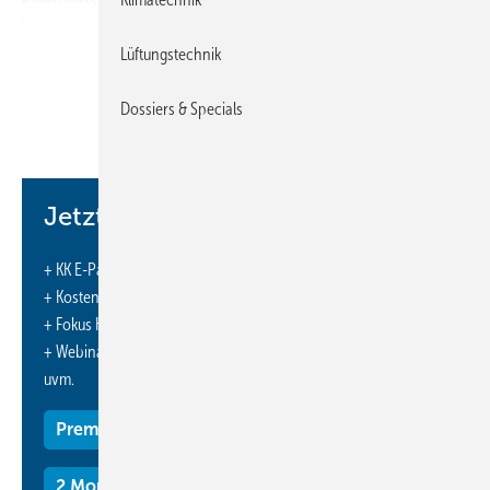
kommen, nach der die Regierung Ziele für die Hersteller und
Importeure von Produkten, die F-Gase enthalten, setzen will.
Lüftungstechnik
Endverbraucher sollen außerdem verpflichtet werden, die Leistung
der Verdichter und Kältemittelleckageraten regelmäßig zu überprüfen.
Dossiers & Specials
Überschreitet die Nachfüllung von Kältemitteln eine bestimmte
Menge, soll dies verboten werden.
https://www.jraia.or.jp/
Jetzt weiterlesen und profitieren.
+ KK E-Paper-Ausgabe – jeden Monat neu
+ Kostenfreien Zugang zu unserem Online-Archiv
+ Fokus KK: Sonderhefte (PDF)
+ Webinare und Veranstaltungen mit Rabatten
uvm.
Premium Mitgliedschaft
2 Monate kostenlos testen