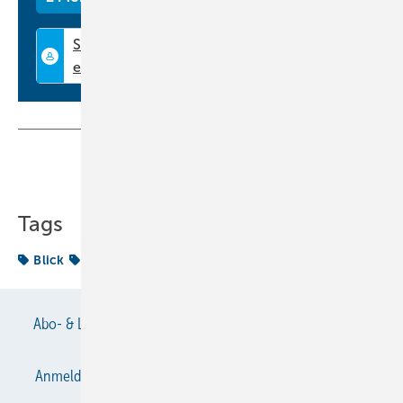
Teilen
Link kopieren
Tags
Blick
Europa
International News
Abo- & Leserservice
AGB
Alle Inhalte chronologisch
Anmelden
Anmeldung & Registrierung
Datenschutz