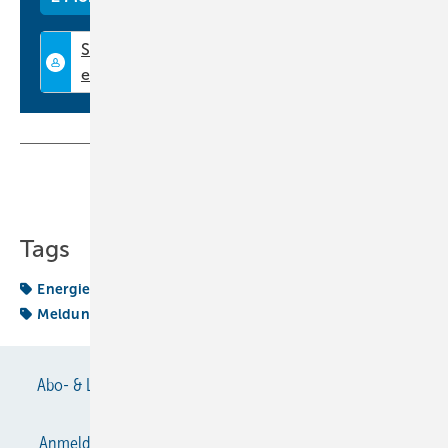
Teilen
Link kopieren
Tags
Energielabel
International News
Kälteanlagenbauer
Meldungen aus Europa und der welt
Abo- & Leserservice
AGB
Alle Inhalte chronologisch
Anmelden
Anmeldung & Registrierung
Datenschutz