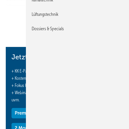
Informationen. Es sei daher nutzlos bzw. verleite zu falschen
Schlussfolgerungen. Außerdem werde durch das Energielabel von
Lüftungstechnik
den zahlreichen weiteren, für Energieeffizienz entscheidenden
Faktoren abgelenkt. Dazu zählten adäquate Auslegung, Installierung
Dossiers & Specials
und Wartung von Kälte-, Klima- und Wärmepumpenanlagen.
http://www.area-refrigeration.org
Jetzt weiterlesen und profitieren.
+ KK E-Paper-Ausgabe – jeden Monat neu
+ Kostenfreien Zugang zu unserem Online-Archiv
+ Fokus KK: Sonderhefte (PDF)
+ Webinare und Veranstaltungen mit Rabatten
uvm.
Premium Mitgliedschaft
2 Monate kostenlos testen