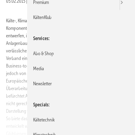
05.02.2015
|
Veröffentlicht in
Ausgabe 02-2015
Premium
KältenKlub
Kälte-, Klima- und Wärmepumpenanlagenbauer gehen nicht nur mit
Komponenten um, sondern sind Architekten der Systeme, die sie
entwerfen, installieren und warten, so der europäische
Services
Anlagenbauerverband AREA. Dessen Ziel sei es, energieeffiziente und
verlässliche Lösungen zur Verfügung zu stellen. Deshalb könne der
Abo & Shop
Verband ein Energielabel für Produkte, die unter die Kategorie
Business-to-Business“ fallen, nicht unterstützen. Genau das wird
Media
jedoch von dem Forschungsinstitut Ecofys in seiner von der
Europäischen Kommission in Auftrag gegebenen Studie zur
Newsletter
Überarbeitung des Energielabels vorgeschlagen. Grundsätzlich
befürchtet AREA, dass das Label dem Kontext komplexer Systeme
nicht gerecht werde. Dies führe zu einer stark vereinfachten
Specials
Darstellung von Energieeffizienz, die negative Folgen haben könnte.
So biete das Energielabel, das in erster Linie für den Endverbraucher
Kältetechnik
entwickelt wurde und durch Produkte wie Kühlschränke oder
Glühbirnen bekannt ist, für Geschäftskunden nicht genügend
Klimatechnik