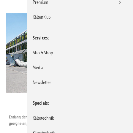
Premium
KältenKlub
Services
Abo & Shop
Media
Newsletter
Alle Bilder: Hotmobil Deutschland
Specials
Entlang der Messehalle installierte Hotmobil die für den Außenbereich
Kältetechnik
geeigneten, mobilen Kühlanlagen inkl. Lüftern.
Klimatechnik