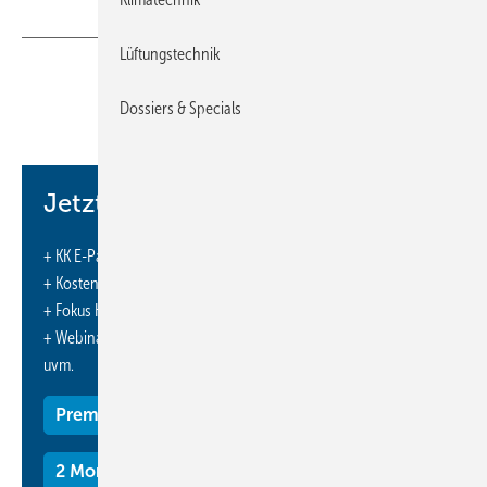
Lüftungstechnik
Dossiers & Specials
Während einer fünftägigen Messe im Frühsommer 2014
in Nordbayern stellte der Dienstleister Hotmobil mit
einer aufwendigen Installation von fünf Kühlzentralen
Jetzt weiterlesen und profitieren.
inklusive leistungsstarken Lüftern und knapp 1 000 m
Schläuchen sicher, dass sich alle in der Messehalle
+ KK E-Paper-Ausgabe – jeden Monat neu
rundum wohlfühlen konnten.
+ Kostenfreien Zugang zu unserem Online-Archiv
Wer Messen kennt, weiß, welcher Aufwand betrieben wird, damit an
+ Fokus KK: Sonderhefte (PDF)
den wenigen Messetagen alles bestens funktioniert und bereitsteht.
+ Webinare und Veranstaltungen mit Rabatten
Einen vergleichsweise ähnlichen Aufwand leisten auch die
uvm.
Messegesellschaften. Ihr Ziel ist es, den Ausstellern und Besuchern
eine reibungslos funktionierende Infrastruktur zur Verfügung zu
Premium Mitgliedschaft
stellen, damit die erhofften Kontakte aufgenommen und gepflegt,
Geschäfte abgeschlossen und Informationen ausgetauscht werden
2 Monate kostenlos testen