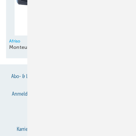
Afriso
Monteurhilfe
Eurofold
Abo- & Leserservice
AGB
Alle Inhalte chronologisch
Anmelden
Anmeldung & Registrierung
Datenschutz
E-Paper
Gentner Verlag
Impressum
Karriere bei Gentner
KältenKlub
KK abonnieren