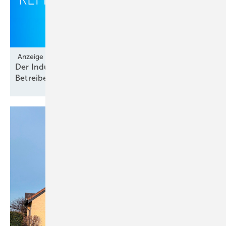
Anzeige
Let’s talk Industriekälte.
Der Industriekälte-Hub: Wertvolle Infos für
Betreiber, Planer und
OEMs