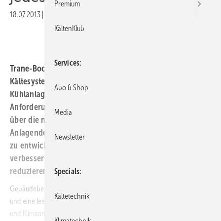
Premium
18.07.2013
|
Veröffentlicht in
Ausgabe 07-2013
KältenKlub
Services
Trane-Boost, das neue Optimierungsprogramm für
Kältesysteme, zielt darauf ab, die Komplexität einer
Abo & Shop
Kühlanlage an den Investitionsmöglichkeiten und
Anforderungen des Kunden auszurichten. Trane verfügt
Media
über die nötige Erfahrung in den Bereichen
Anlagendesign und Projektmanagement, um Lösungen
Newsletter
zu entwickeln und umzusetzen, die mithilfe einer
verbesserten Systemeffizienz die Lebenszykluskosten
reduzieren.
Specials
Gebäudebesitzer sind heute auf umfassende Energieeinsparungen
Kältetechnik
und eine leistungsorientierte Strategie für ihre Heizungs-, Lüftungs-
und Klimaanlagen (HLK-Systeme) angewiesen. Mit seinem neuen
Klimatechnik