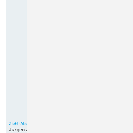
Ziehl-Abegg
Jürgen Albig für transatlantisches Engagement