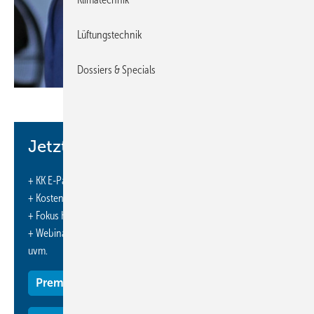
Lüftungstechnik
Dossiers & Specials
Bild: ebm-papst / Schulz
Jetzt weiterlesen und profitieren.
Zum 1. Juni 2019 übernahm Martin Schulz (41) die Vertriebsleitung
+ KK E-Paper-Ausgabe – jeden Monat neu
Deutschland bei ebm-papst. Nach seinem Studium der Elektrotechnik
+ Kostenfreien Zugang zu unserem Online-Archiv
beschäftigte er sich mit der Entwicklung von EC-Motoren. 2007
+ Fokus KK: Sonderhefte (PDF)
begann seine Karriere als Vertriebsingenieur bei ebm-papst. Später
+ Webinare und Veranstaltungen mit Rabatten
leitete Schulz ein Team von Vertriebsingenieuren für den asiatischen
uvm.
Markt. 2016 übernahm er globale Verantwortung als Sales Manager
Refrigeration.
www.ebm-papst.com
■
Premium Mitgliedschaft