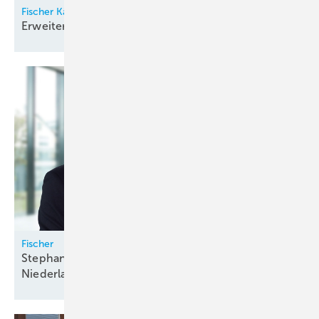
Fischer Kälte-Klima
Erweiterung in der
Vertriebsleitung
Fischer
Stephan Illichmann wird zweiter
Niederlassungsleiter in
München