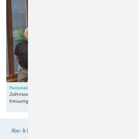
Personalien
Johnson Controls struk­tu­riert HVACR-Fach­be­
treu­ung
neu
Abo- & Leserservice
AGB
Alle Inhalte chronologisch