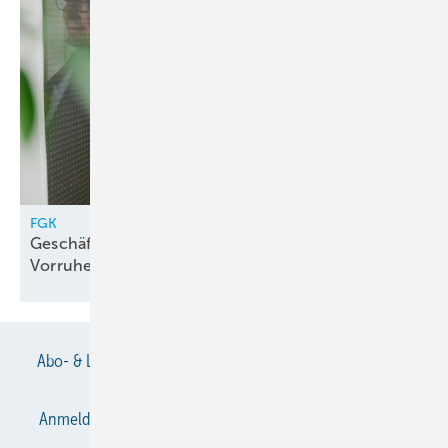
FGK
Geschäftsführer Technik Claus Händel im
Vorruhestand
Abo- & Leserservice
AGB
Alle Inhalte chronologisch
Anmelden
Anmeldung & Registrierung
Datenschutz