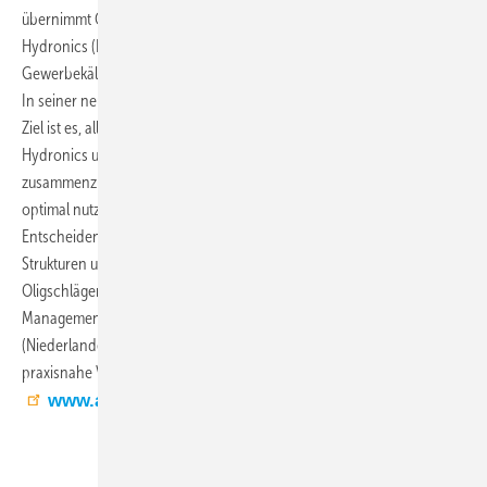
übernimmt Oligschläger die Teamleitung für die Produktgruppen
Hydronics (Kaltwassersysteme und Großwärmepumpen) und
Gewerbekälte.
In seiner neuen Aufgabe verfolgt Oligschläger eine klare Vision: „Mein
Ziel ist es, alle Produktgruppen – Kommerzielle Klimatechnik,
Hydronics und Gewerbekälte – in einer gemeinsamen Strategie
zusammenzuführen. So können wir unsere Stärken und Synergien
optimal nutzen und alle Kundengruppen bestmöglich bedienen.
Entscheidend sind dabei eine klare Kommunikation, optimierte
Strukturen und ein durchgängig kundenorientiertes Denken.“
Oligschläger verfügt über einen Abschluss in Engineering
Management & Kältetechnik der Technischen Hochschule Den Bosch
(Niederlande) und steht für technisches Know-how ebenso wie für
praxisnahe Vertriebsstrategien.
www.aircon.panasonic.de