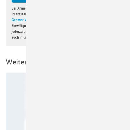
Bei Anmeldung zu diesem Newsletter bin ich damit einverstanden, über
interessante Verlags- und Online-Angebote
der Marken der Alfons W.
Gentner Verlag GmbH & Co. KG
informiert zu werden. Diese
Einwilligung kann ich jederzeit widerrufen und eine Abmeldung ist
jederzeit möglich. Informationen zum Umgang mit Daten finden Sie
auch in unserer
Datenschutzerklärung
.
Weitere Inhalte