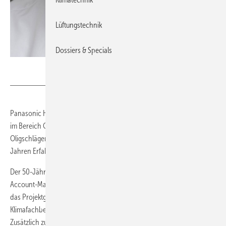
Lüftungstechnik
Dossiers & Specials
Panasonic
Panasonic Heating and Cooling Solutions verstärkt sein Vertriebsteam
im Bereich Commercial Air Conditioning (CAC) mit Marcel
Oligschläger, einem ausgewiesenen Branchenkenner mit über 25
Jahren Erfahrung in der Klimatechnik.
Der 50-Jährige bringt umfassende Erfahrung aus Vertrieb und Key-
Account-Management mit. In seiner bisherigen Laufbahn betreute er
das Projektgeschäft mit Planungsbüros, Key-Account-Kunden und
Klimafachbetrieben sowie Großhändlern und Distributoren.
Zusätzlich zum Bereich Commercial Air Conditioning (CAC)