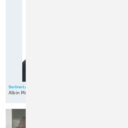
BerlinerLuft
Albin Müller leitet RegionalCenter
Süd