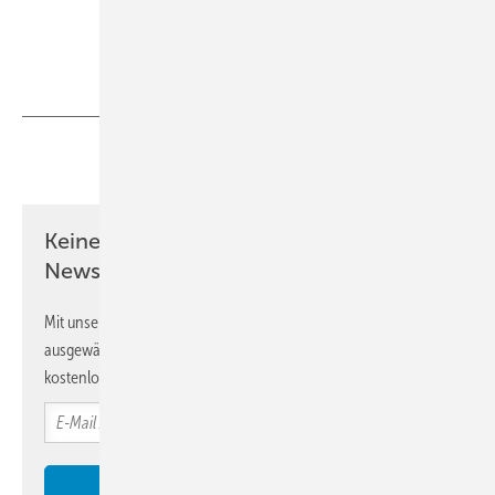
Teilen
Link kopieren
Keine Zeit? Kein Problem mit dem KK
Newsletter!
Mit unserem Newsletter erhalten Sie regelmäßig von uns
ausgewählte Informationen und Neuigkeiten, gebündelt und
kostenlos direkt ins Postfach.